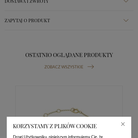
DOSTAWA I ZWROTY
ZAPYTAJ O PRODUKT
OSTATNIO OGLĄDANE PRODUKTY
ZOBACZ WSZYSTKIE
KORZYSTAMY Z PLIKÓW COOKIE
Drogi Użytkowniku, niniejszym informujemy Cię, że