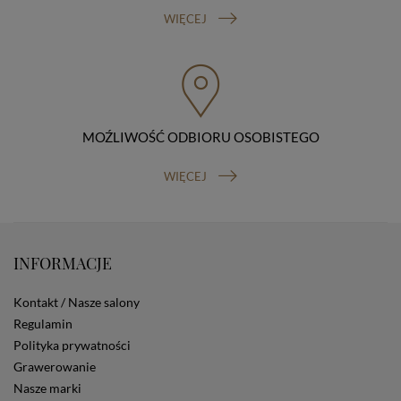
sprzeciwu wobec przetwarzania danych, prawo do
WIĘCEJ
przenoszenia danych, prawo do wniesienia skargi do
organu nadzorczego (Prezesa Urzędu Ochrony Danych
Osobowych, ul. Stawki 2, 00-193 Warszawa) oraz
prawo do cofnięcia zgody na przetwarzanie danych
osobowych (masz prawo cofnięcia zgody na
przetwarzanie danych w dowolnym momencie;
cofnięcie zgody nie ma wpływu na zgodność z prawem
MOŹLIWOŚĆ ODBIORU OSOBISTEGO
przetwarzania, którego dokonano na podstawie Twojej
zgody przed jej cofnięciem). W celu wykonania swoich
WIĘCEJ
praw skieruj do nas odpowiednie żądanie.
Informacja o dobrowolności podania danych
Podanie przez Ciebie danych jest dobrowolne. Jeżeli
nie podasz danych, nie będziesz mógł przeglądać
zawartości naszej strony
INFORMACJE
Zautomatyzowane podejmowanie decyzji
Na stronie Sklepu są wykorzystywane pliki cookies.
Kontakt / Nasze salony
Stosowane są one w celach zapewnienia maksymalnej
wygody wszystkich użytkowników (w tym Kupujących)
Regulamin
przy korzystaniu ze Sklepu (zapamiętywanie
Polityka prywatności
preferencji i ustawień na stronie, zbieranie
Grawerowanie
anonimowych danych dla celów reklamowych i
Nasze marki
statystycznych, także przez inne portale, w tym