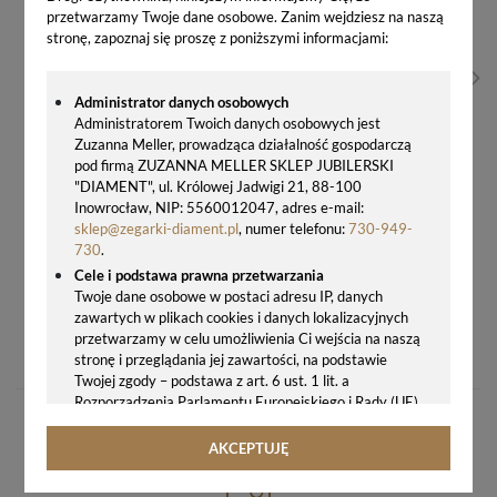
przetwarzamy Twoje dane osobowe. Zanim wejdziesz na naszą
stronę, zapoznaj się proszę z poniższymi informacjami:
Administrator danych osobowych
Administratorem Twoich danych osobowych jest
Zuzanna Meller, prowadząca działalność gospodarczą
pod firmą ZUZANNA MELLER SKLEP JUBILERSKI
"DIAMENT", ul. Królowej Jadwigi 21, 88-100
Inowrocław, NIP: 5560012047, adres e-mail:
sklep@zegarki-diament.pl
, numer telefonu:
730-949-
730
.
Cele i podstawa prawna przetwarzania
Twoje dane osobowe w postaci adresu IP, danych
zawartych w plikach cookies i danych lokalizacyjnych
BRANSOLETKA ZŁOTA DAMSKA DIAMENT, KRZYŻ Z BRYLANTEM 0,01CT
przetwarzamy w celu umożliwienia Ci wejścia na naszą
1390,00 zł
stronę i przeglądania jej zawartości, na podstawie
Twojej zgody – podstawa z art. 6 ust. 1 lit. a
Rozporządzenia Parlamentu Europejskiego i Rady (UE)
2016/679 z 27.04.2016 r. w sprawie ochrony osób
fizycznych w związku z przetwarzaniem danych
AKCEPTUJĘ
osobowych i w sprawie swobodnego przepływu takich
danych oraz uchylenia dyrektywy 95/46/WE (ogólne