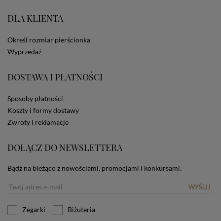
portale społecznościowe, np. Facebook). Korzystanie
ze Sklepu bez zmiany ustawień w przeglądarce
DLA KLIENTA
dotyczących cookies oznacza, że będą one
zamieszczane w urządzeniu końcowym każdego
Określ rozmiar pierścionka
użytkownika. Jeżeli użytkownik nie wyraża zgody na
stosowanie plików cookies powinien zmienić
Wyprzedaż
ustawienia swojej przeglądarki.
Tu znajduje się więcej
informacji o plikach cookies.
DOSTAWA I PŁATNOŚCI
Sposoby płatności
Koszty i formy dostawy
Zwroty i reklamacje
DOŁĄCZ DO NEWSLETTERA
Bądź na bieżąco z nowościami, promocjami i konkursami.
WYŚLIJ
Zegarki
Biżuteria