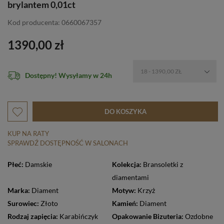
brylantem 0,01ct
Kod producenta: 0660067357
1390,00 zł
18 - 1390,00 ZŁ
Dostępny! Wysyłamy w 24h
DO KOSZYKA
KUP NA RATY
SPRAWDŹ DOSTĘPNOŚĆ W SALONACH
Płeć:
Damskie
Kolekcja:
Bransoletki z
diamentami
Marka:
Diament
Motyw:
Krzyż
Surowiec:
Złoto
Kamień:
Diament
Rodzaj zapięcia:
Karabińczyk
Opakowanie Bizuteria:
Ozdobne