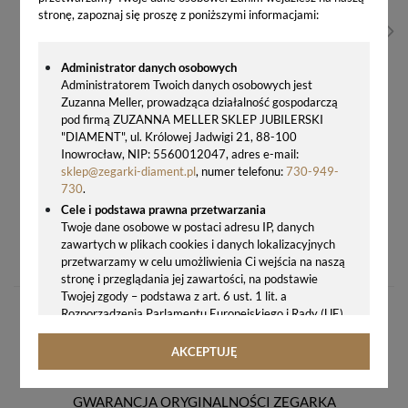
stronę, zapoznaj się proszę z poniższymi informacjami:
Administrator danych osobowych
Administratorem Twoich danych osobowych jest
Zuzanna Meller, prowadząca działalność gospodarczą
pod firmą ZUZANNA MELLER SKLEP JUBILERSKI
"DIAMENT", ul. Królowej Jadwigi 21, 88-100
Inowrocław, NIP: 5560012047, adres e-mail:
sklep@zegarki-diament.pl
, numer telefonu:
730-949-
730
.
Cele i podstawa prawna przetwarzania
Twoje dane osobowe w postaci adresu IP, danych
BRANSOLETKA ZIELONA Z ZIELONYMI KRYSZTAŁAMI SWAROVSKI BEAUTIFUL RAINBOW BNTEXC3EMEM
zawartych w plikach cookies i danych lokalizacyjnych
159,00 zł
przetwarzamy w celu umożliwienia Ci wejścia na naszą
stronę i przeglądania jej zawartości, na podstawie
Twojej zgody – podstawa z art. 6 ust. 1 lit. a
Rozporządzenia Parlamentu Europejskiego i Rady (UE)
2016/679 z 27.04.2016 r. w sprawie ochrony osób
fizycznych w związku z przetwarzaniem danych
AKCEPTUJĘ
osobowych i w sprawie swobodnego przepływu takich
danych oraz uchylenia dyrektywy 95/46/WE (ogólne
rozporządzenie o ochronie danych, tj. RODO).
GWARANCJA ORYGINALNOŚCI ZEGARKA