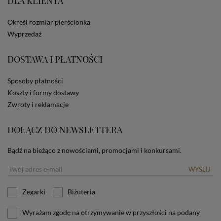
DLA KLIENTA
ze Sklepu bez zmiany ustawień w przeglądarce
dotyczących cookies oznacza, że będą one
Określ rozmiar pierścionka
zamieszczane w urządzeniu końcowym każdego
użytkownika. Jeżeli użytkownik nie wyraża zgody na
Wyprzedaż
stosowanie plików cookies powinien zmienić
ustawienia swojej przeglądarki.
Tu znajduje się więcej
DOSTAWA I PŁATNOŚCI
informacji o plikach cookies.
Sposoby płatności
Koszty i formy dostawy
Zwroty i reklamacje
DOŁĄCZ DO NEWSLETTERA
Bądź na bieżąco z nowościami, promocjami i konkursami.
WYŚLIJ
Zegarki
Biżuteria
Wyrażam zgodę na otrzymywanie w przyszłości na podany