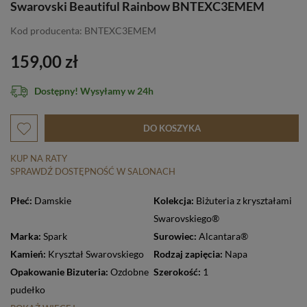
Swarovski Beautiful Rainbow BNTEXC3EMEM
Kod producenta: BNTEXC3EMEM
159,00 zł
Dostępny! Wysyłamy w 24h
DO KOSZYKA
KUP NA RATY
SPRAWDŹ DOSTĘPNOŚĆ W SALONACH
Płeć:
Damskie
Kolekcja:
Biżuteria z kryształami
Swarovskiego®
Marka:
Spark
Surowiec:
Alcantara®
Kamień:
Kryształ Swarovskiego
Rodzaj zapięcia:
Napa
Opakowanie Bizuteria:
Ozdobne
Szerokość:
1
pudełko