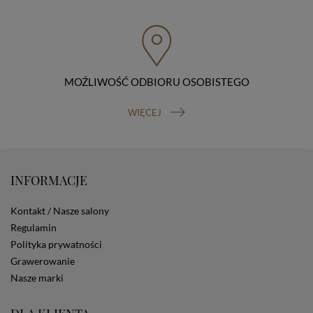
przenoszenia danych, prawo do wniesienia skargi do
organu nadzorczego (Prezesa Urzędu Ochrony Danych
Osobowych, ul. Stawki 2, 00-193 Warszawa) oraz
prawo do cofnięcia zgody na przetwarzanie danych
osobowych (masz prawo cofnięcia zgody na
przetwarzanie danych w dowolnym momencie;
MOŹLIWOŚĆ ODBIORU OSOBISTEGO
cofnięcie zgody nie ma wpływu na zgodność z prawem
przetwarzania, którego dokonano na podstawie Twojej
WIĘCEJ
zgody przed jej cofnięciem). W celu wykonania swoich
praw skieruj do nas odpowiednie żądanie.
Informacja o dobrowolności podania danych
Podanie przez Ciebie danych jest dobrowolne. Jeżeli
nie podasz danych, nie będziesz mógł przeglądać
INFORMACJE
zawartości naszej strony
Zautomatyzowane podejmowanie decyzji
Kontakt / Nasze salony
Na stronie Sklepu są wykorzystywane pliki cookies.
Stosowane są one w celach zapewnienia maksymalnej
Regulamin
wygody wszystkich użytkowników (w tym Kupujących)
Polityka prywatności
przy korzystaniu ze Sklepu (zapamiętywanie
Grawerowanie
preferencji i ustawień na stronie, zbieranie
Nasze marki
anonimowych danych dla celów reklamowych i
statystycznych, także przez inne portale, w tym
portale społecznościowe, np. Facebook). Korzystanie