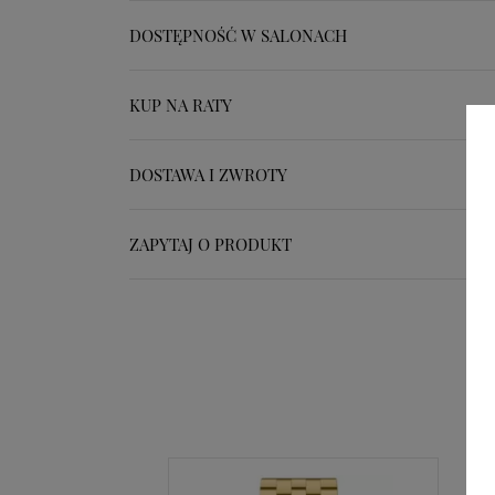
DOSTĘPNOŚĆ W SALONACH
KUP NA RATY
DOSTAWA I ZWROTY
ZAPYTAJ O PRODUKT