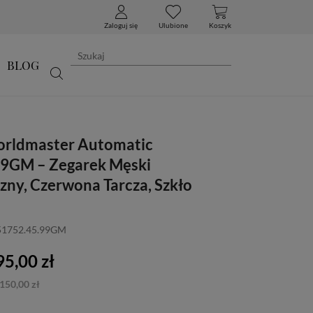
Zaloguj się
Ulubione
Koszyk
BLOG
orldmaster Automatic
9GM – Zegarek Męski
ny, Czerwona Tarcza, Szkło
 51752.45.99GM
5,00 zł
150,00 zł