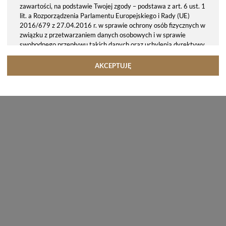
zawartości, na podstawie Twojej zgody – podstawa z art. 6 ust. 1
lit. a Rozporządzenia Parlamentu Europejskiego i Rady (UE)
2016/679 z 27.04.2016 r. w sprawie ochrony osób fizycznych w
związku z przetwarzaniem danych osobowych i w sprawie
swobodnego przepływu takich danych oraz uchylenia dyrektywy
95/46/WE (ogólne rozporządzenie o ochronie danych, tj. RODO).
Odbiorcy danych
AKCEPTUJĘ
Twoje dane osobowe możemy udostępniać hostingodawcy. Takie
podmioty przetwarzają dane na podstawie umowy z nami i tylko
zgodnie z naszymi poleceniami. Przekazujemy Twoje dane poza
teren Polski/UE/Europejskiego Obszaru Gospodarczego.
Okres przechowywania danych
Twoje dane przechowujemy do czasu posiadania udzielonej przez
Ciebie zgody.
Twoje prawa
Przysługuje Ci prawo dostępu do swoich danych oraz otrzymania
ich kopii, prawo do sprostowania (poprawiania) swoich danych,
prawo do usunięcia danych (jeżeli Twoim zdaniem nie ma
podstaw do tego, abyśmy przetwarzali Twoje dane, możesz
zażądać, abyśmy je usunęli), prawo do ograniczenia
przetwarzania danych (możesz zażądać, abyśmy ograniczyli
przetwarzanie Twoich danych osobowych wyłącznie do ich
przechowywania lub wykonywania uzgodnionych z Tobą działań,