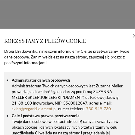
KORZYSTAMY Z PLIKÓW COOKIE
Drogi Użytkowniku, niniejszym informujemy Cię, że przetwarzamy Twoje
dane osobowe. Zanim wejdziesz na naszą stronę, zapoznaj się proszę z
poniższymi informacjami:
Administrator danych osobowych
Administratorem Twoich danych osobowych jest Zuzanna Meller,
prowadząca działalność gospodarczą pod firmą ZUZANNA
MELLER SKLEP JUBILERSKI "DIAMENT", ul. Królowej Jadwigi
OSTATNIO OGLĄDANE PRODUKTY
21, 88-100 Inowrocław, NIP: 5560012047, adres e-mail:
sklep@zegarki-diament.pl
, numer telefonu:
730-949-730
.
Cele i podstawa prawna przetwarzania
Twoje dane osobowe w postaci adresu IP, danych zawartych w
plikach cookies i danych lokalizacyjnych przetwarzamy w celu
umożliwienia Ci wejścia na naszą stronę i przeglądania jej