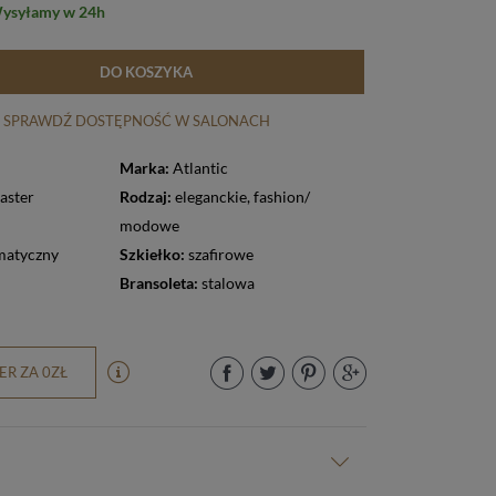
Wysyłamy w 24h
DO KOSZYKA
SPRAWDŹ DOSTĘPNOŚĆ W SALONACH
Marka:
Atlantic
aster
Rodzaj:
eleganckie
,
fashion/
modowe
matyczny
Szkiełko:
szafirowe
Bransoleta:
stalowa
R ZA 0ZŁ