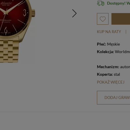
Dostępny! 
KUP NA RATY
|
Płeć:
Męskie
Kolekcja:
Worldm
Mechanizm:
auto
Koperta:
stal
POKAŻ WIĘCEJ
DODAJ GRAWE