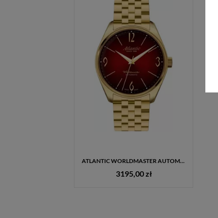
ATLANTIC WORLDMASTER AUTOMATIC 51752.45.99GM – ZEGAREK MĘSKI AUTOMATYCZNY, CZERWONA TARCZA, SZKŁO SZAFIROWE
3195,00 zł