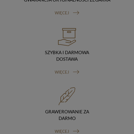
Odbiorcy danych
Twoje dane osobowe możemy udostępniać
WIĘCEJ
hostingodawcy. Takie podmioty przetwarzają dane na
podstawie umowy z nami i tylko zgodnie z naszymi
poleceniami. Przekazujemy Twoje dane poza teren
Polski/UE/Europejskiego Obszaru Gospodarczego.
Okres przechowywania danych
Twoje dane przechowujemy do czasu posiadania
udzielonej przez Ciebie zgody.
SZYBKA I DARMOWA
Twoje prawa
DOSTAWA
Przysługuje Ci prawo dostępu do swoich danych oraz
otrzymania ich kopii, prawo do sprostowania
WIĘCEJ
(poprawiania) swoich danych, prawo do usunięcia
danych (jeżeli Twoim zdaniem nie ma podstaw do tego,
abyśmy przetwarzali Twoje dane, możesz zażądać,
abyśmy je usunęli), prawo do ograniczenia
przetwarzania danych (możesz zażądać, abyśmy
ograniczyli przetwarzanie Twoich danych osobowych
wyłącznie do ich przechowywania lub wykonywania
GRAWEROWANIE ZA
uzgodnionych z Tobą działań, jeżeli Twoim zdaniem
DARMO
mamy nieprawidłowe dane na Twój temat lub
przetwarzamy je bezpodstawnie), prawo do wniesienia
WIĘCEJ
sprzeciwu wobec przetwarzania danych, prawo do