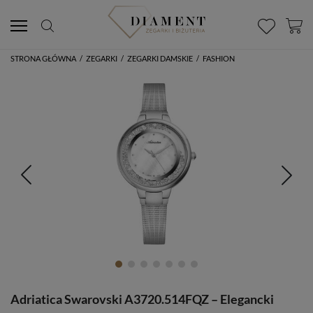
STRONA GŁÓWNA
/
ZEGARKI
/
ZEGARKI DAMSKIE
/
FASHION
Adriatica Swarovski A3720.514FQZ – Elegancki