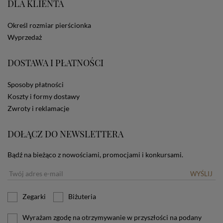
DLA KLIENTA
ze Sklepu bez zmiany ustawień w przeglądarce
dotyczących cookies oznacza, że będą one
zamieszczane w urządzeniu końcowym każdego
Określ rozmiar pierścionka
użytkownika. Jeżeli użytkownik nie wyraża zgody na
Wyprzedaż
stosowanie plików cookies powinien zmienić
ustawienia swojej przeglądarki.
Tu znajduje się więcej
DOSTAWA I PŁATNOŚCI
informacji o plikach cookies.
Sposoby płatności
Koszty i formy dostawy
Zwroty i reklamacje
DOŁĄCZ DO NEWSLETTERA
Bądź na bieżąco z nowościami, promocjami i konkursami.
WYŚLIJ
Zegarki
Biżuteria
Wyrażam zgodę na otrzymywanie w przyszłości na podany