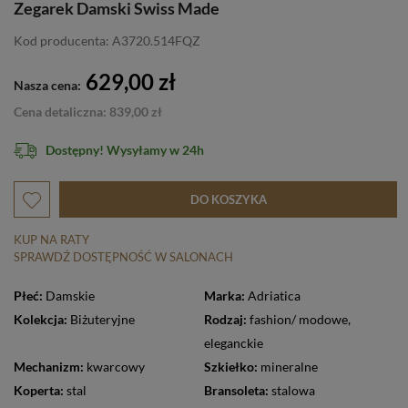
Zegarek Damski Swiss Made
Kod producenta: A3720.514FQZ
629,00 zł
Nasza cena:
Cena detaliczna: 839,00 zł
Dostępny! Wysyłamy w 24h
DO KOSZYKA
KUP NA RATY
SPRAWDŹ DOSTĘPNOŚĆ W SALONACH
Płeć:
Damskie
Marka:
Adriatica
Kolekcja:
Biżuteryjne
Rodzaj:
fashion/ modowe
,
eleganckie
Mechanizm:
kwarcowy
Szkiełko:
mineralne
Koperta:
stal
Bransoleta:
stalowa