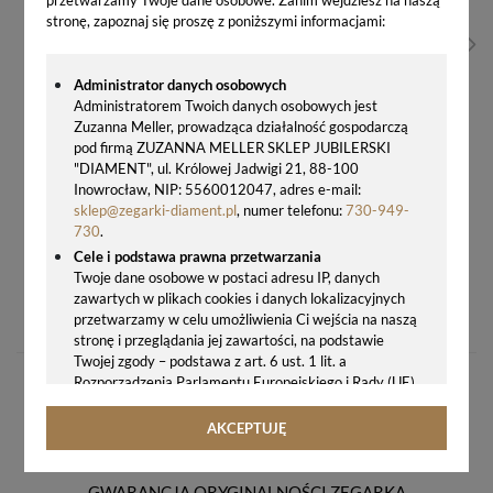
stronę, zapoznaj się proszę z poniższymi informacjami:
Administrator danych osobowych
Administratorem Twoich danych osobowych jest
Zuzanna Meller, prowadząca działalność gospodarczą
pod firmą ZUZANNA MELLER SKLEP JUBILERSKI
"DIAMENT", ul. Królowej Jadwigi 21, 88-100
Inowrocław, NIP: 5560012047, adres e-mail:
sklep@zegarki-diament.pl
, numer telefonu:
730-949-
730
.
Cele i podstawa prawna przetwarzania
Twoje dane osobowe w postaci adresu IP, danych
ADRIATICA SWAROVSKI A3720.514FQZ – ELEGANCKI ZEGAREK DAMSKI SWISS MADE
zawartych w plikach cookies i danych lokalizacyjnych
629,00 zł
przetwarzamy w celu umożliwienia Ci wejścia na naszą
stronę i przeglądania jej zawartości, na podstawie
Twojej zgody – podstawa z art. 6 ust. 1 lit. a
Rozporządzenia Parlamentu Europejskiego i Rady (UE)
2016/679 z 27.04.2016 r. w sprawie ochrony osób
fizycznych w związku z przetwarzaniem danych
AKCEPTUJĘ
osobowych i w sprawie swobodnego przepływu takich
danych oraz uchylenia dyrektywy 95/46/WE (ogólne
rozporządzenie o ochronie danych, tj. RODO).
GWARANCJA ORYGINALNOŚCI ZEGARKA