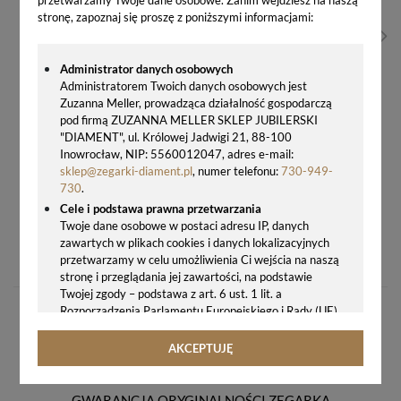
stronę, zapoznaj się proszę z poniższymi informacjami:
Administrator danych osobowych
Administratorem Twoich danych osobowych jest
Zuzanna Meller, prowadząca działalność gospodarczą
pod firmą ZUZANNA MELLER SKLEP JUBILERSKI
"DIAMENT", ul. Królowej Jadwigi 21, 88-100
Inowrocław, NIP: 5560012047, adres e-mail:
sklep@zegarki-diament.pl
, numer telefonu:
730-949-
730
.
Cele i podstawa prawna przetwarzania
Twoje dane osobowe w postaci adresu IP, danych
ADRIATICA CERAMIKA A3576.E144QZ – DAMSKI ZEGAREK SWISS MADE CZARNY
zawartych w plikach cookies i danych lokalizacyjnych
510,00 zł
przetwarzamy w celu umożliwienia Ci wejścia na naszą
stronę i przeglądania jej zawartości, na podstawie
Twojej zgody – podstawa z art. 6 ust. 1 lit. a
Rozporządzenia Parlamentu Europejskiego i Rady (UE)
2016/679 z 27.04.2016 r. w sprawie ochrony osób
fizycznych w związku z przetwarzaniem danych
AKCEPTUJĘ
osobowych i w sprawie swobodnego przepływu takich
danych oraz uchylenia dyrektywy 95/46/WE (ogólne
rozporządzenie o ochronie danych, tj. RODO).
GWARANCJA ORYGINALNOŚCI ZEGARKA