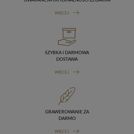
Odbiorcy danych
Twoje dane osobowe możemy udostępniać
WIĘCEJ
hostingodawcy. Takie podmioty przetwarzają dane na
podstawie umowy z nami i tylko zgodnie z naszymi
poleceniami. Przekazujemy Twoje dane poza teren
Polski/UE/Europejskiego Obszaru Gospodarczego.
Okres przechowywania danych
Twoje dane przechowujemy do czasu posiadania
udzielonej przez Ciebie zgody.
SZYBKA I DARMOWA
Twoje prawa
DOSTAWA
Przysługuje Ci prawo dostępu do swoich danych oraz
otrzymania ich kopii, prawo do sprostowania
WIĘCEJ
(poprawiania) swoich danych, prawo do usunięcia
danych (jeżeli Twoim zdaniem nie ma podstaw do tego,
abyśmy przetwarzali Twoje dane, możesz zażądać,
abyśmy je usunęli), prawo do ograniczenia
przetwarzania danych (możesz zażądać, abyśmy
ograniczyli przetwarzanie Twoich danych osobowych
wyłącznie do ich przechowywania lub wykonywania
GRAWEROWANIE ZA
uzgodnionych z Tobą działań, jeżeli Twoim zdaniem
DARMO
mamy nieprawidłowe dane na Twój temat lub
przetwarzamy je bezpodstawnie), prawo do wniesienia
WIĘCEJ
sprzeciwu wobec przetwarzania danych, prawo do