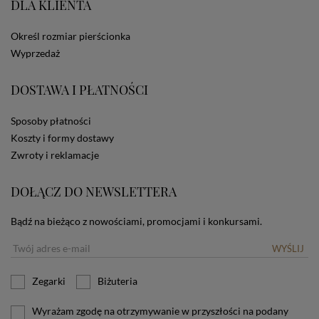
DLA KLIENTA
ze Sklepu bez zmiany ustawień w przeglądarce
dotyczących cookies oznacza, że będą one
zamieszczane w urządzeniu końcowym każdego
Określ rozmiar pierścionka
użytkownika. Jeżeli użytkownik nie wyraża zgody na
Wyprzedaż
stosowanie plików cookies powinien zmienić
ustawienia swojej przeglądarki.
Tu znajduje się więcej
DOSTAWA I PŁATNOŚCI
informacji o plikach cookies.
Sposoby płatności
Koszty i formy dostawy
Zwroty i reklamacje
DOŁĄCZ DO NEWSLETTERA
Bądź na bieżąco z nowościami, promocjami i konkursami.
WYŚLIJ
Zegarki
Biżuteria
Wyrażam zgodę na otrzymywanie w przyszłości na podany