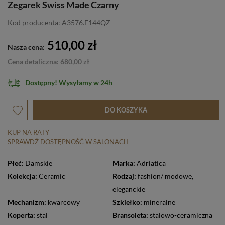
Zegarek Swiss Made Czarny
Kod producenta: A3576.E144QZ
510,00 zł
Nasza cena:
Cena detaliczna: 680,00 zł
Dostępny! Wysyłamy w 24h
DO KOSZYKA
KUP NA RATY
SPRAWDŹ DOSTĘPNOŚĆ W SALONACH
Płeć:
Damskie
Marka:
Adriatica
Kolekcja:
Ceramic
Rodzaj:
fashion/ modowe
,
eleganckie
Mechanizm:
kwarcowy
Szkiełko:
mineralne
Koperta:
stal
Bransoleta:
stalowo-ceramiczna