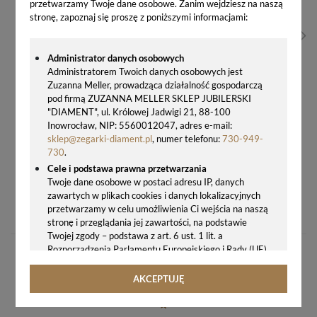
przetwarzamy Twoje dane osobowe. Zanim wejdziesz na naszą
stronę, zapoznaj się proszę z poniższymi informacjami:
Administrator danych osobowych
Administratorem Twoich danych osobowych jest
Zuzanna Meller, prowadząca działalność gospodarczą
pod firmą ZUZANNA MELLER SKLEP JUBILERSKI
"DIAMENT", ul. Królowej Jadwigi 21, 88-100
Inowrocław, NIP: 5560012047, adres e-mail:
sklep@zegarki-diament.pl
, numer telefonu:
730-949-
730
.
Cele i podstawa prawna przetwarzania
Twoje dane osobowe w postaci adresu IP, danych
ADRIATICA AVIATOR A8284.B224Q – SZWAJCARSKI ZEGAREK MĘSKI LOTNICZY 50M
zawartych w plikach cookies i danych lokalizacyjnych
przetwarzamy w celu umożliwienia Ci wejścia na naszą
576,00 zł
stronę i przeglądania jej zawartości, na podstawie
Twojej zgody – podstawa z art. 6 ust. 1 lit. a
Rozporządzenia Parlamentu Europejskiego i Rady (UE)
2016/679 z 27.04.2016 r. w sprawie ochrony osób
fizycznych w związku z przetwarzaniem danych
AKCEPTUJĘ
osobowych i w sprawie swobodnego przepływu takich
danych oraz uchylenia dyrektywy 95/46/WE (ogólne
rozporządzenie o ochronie danych, tj. RODO).