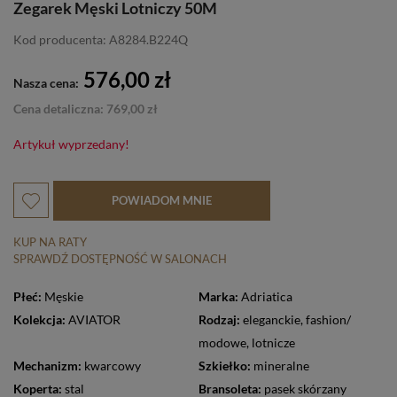
Zegarek Męski Lotniczy 50M
Kod producenta: A8284.B224Q
576,00 zł
Nasza cena:
Cena detaliczna: 769,00 zł
Artykuł wyprzedany!
POWIADOM MNIE
KUP NA RATY
SPRAWDŹ DOSTĘPNOŚĆ W SALONACH
Płeć:
Męskie
Marka:
Adriatica
Kolekcja:
AVIATOR
Rodzaj:
eleganckie
,
fashion/
modowe
,
lotnicze
Mechanizm:
kwarcowy
Szkiełko:
mineralne
Koperta:
stal
Bransoleta:
pasek skórzany