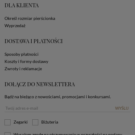
DLA KLIENTA
ze Sklepu bez zmiany ustawień w przeglądarce
dotyczących cookies oznacza, że będą one
zamieszczane w urządzeniu końcowym każdego
Określ rozmiar pierścionka
użytkownika. Jeżeli użytkownik nie wyraża zgody na
Wyprzedaż
stosowanie plików cookies powinien zmienić
ustawienia swojej przeglądarki.
Tu znajduje się więcej
informacji o plikach cookies.
DOSTAWA I PŁATNOŚCI
Sposoby płatności
Koszty i formy dostawy
Zwroty i reklamacje
DOŁĄCZ DO NEWSLETTERA
Bądź na bieżąco z nowościami, promocjami i konkursami.
WYŚLIJ
Zegarki
Biżuteria
Wyrażam zgodę na otrzymywanie w przyszłości na podany