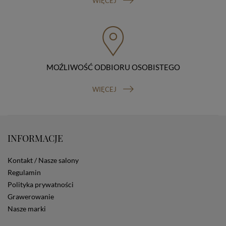
WIĘCEJ
przenoszenia danych, prawo do wniesienia skargi do
organu nadzorczego (Prezesa Urzędu Ochrony Danych
Osobowych, ul. Stawki 2, 00-193 Warszawa) oraz
prawo do cofnięcia zgody na przetwarzanie danych
osobowych (masz prawo cofnięcia zgody na
przetwarzanie danych w dowolnym momencie;
MOŹLIWOŚĆ ODBIORU OSOBISTEGO
cofnięcie zgody nie ma wpływu na zgodność z prawem
przetwarzania, którego dokonano na podstawie Twojej
zgody przed jej cofnięciem). W celu wykonania swoich
WIĘCEJ
praw skieruj do nas odpowiednie żądanie.
Informacja o dobrowolności podania danych
Podanie przez Ciebie danych jest dobrowolne. Jeżeli
nie podasz danych, nie będziesz mógł przeglądać
zawartości naszej strony
INFORMACJE
Zautomatyzowane podejmowanie decyzji
Na stronie Sklepu są wykorzystywane pliki cookies.
Kontakt / Nasze salony
Stosowane są one w celach zapewnienia maksymalnej
Regulamin
wygody wszystkich użytkowników (w tym Kupujących)
Polityka prywatności
przy korzystaniu ze Sklepu (zapamiętywanie
preferencji i ustawień na stronie, zbieranie
Grawerowanie
anonimowych danych dla celów reklamowych i
Nasze marki
statystycznych, także przez inne portale, w tym
portale społecznościowe, np. Facebook). Korzystanie