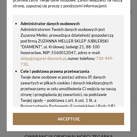
stronę, zapoznaj się proszę z poniższymi informacjami:
Administrator danych osobowych
Administratorem Twoich danych osobowych jest
Zuzanna Meller, prowadząca działalność gospodarczą
pod firmą ZUZANNA MELLER SKLEP JUBILERSKI
"DIAMENT", ul. Królowej Jadwigi 21, 88-100
Inowrocław, NIP: 5560012047, adres e-mail:
sklep@zegarki-diament.pl
, numer telefonu:
730-949-
730
.
Cele i podstawa prawna przetwarzania
Twoje dane osobowe w postaci adresu IP, danych
ADRIATICA A3771.9147QZ SWAROVSKI – DAMSKI ZEGAREK ROSE GOLD SWISS MADE
zawartych w plikach cookies i danych lokalizacyjnych
576,00 zł
przetwarzamy w celu umożliwienia Ci wejścia na naszą
stronę i przeglądania jej zawartości, na podstawie
Twojej zgody – podstawa z art. 6 ust. 1 lit. a
Rozporządzenia Parlamentu Europejskiego i Rady (UE)
2016/679 z 27.04.2016 r. w sprawie ochrony osób
fizycznych w związku z przetwarzaniem danych
AKCEPTUJĘ
osobowych i w sprawie swobodnego przepływu takich
danych oraz uchylenia dyrektywy 95/46/WE (ogólne
rozporządzenie o ochronie danych, tj. RODO).
GWARANCJA ORYGINALNOŚCI ZEGARKA