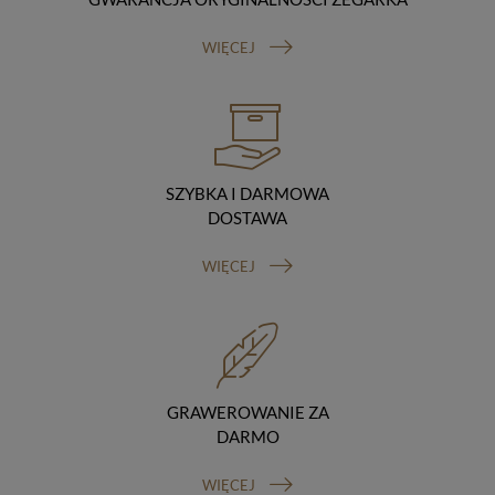
Odbiorcy danych
Twoje dane osobowe możemy udostępniać
WIĘCEJ
hostingodawcy. Takie podmioty przetwarzają dane na
podstawie umowy z nami i tylko zgodnie z naszymi
poleceniami. Przekazujemy Twoje dane poza teren
Polski/UE/Europejskiego Obszaru Gospodarczego.
Okres przechowywania danych
Twoje dane przechowujemy do czasu posiadania
udzielonej przez Ciebie zgody.
SZYBKA I DARMOWA
Twoje prawa
DOSTAWA
Przysługuje Ci prawo dostępu do swoich danych oraz
otrzymania ich kopii, prawo do sprostowania
WIĘCEJ
(poprawiania) swoich danych, prawo do usunięcia
danych (jeżeli Twoim zdaniem nie ma podstaw do tego,
abyśmy przetwarzali Twoje dane, możesz zażądać,
abyśmy je usunęli), prawo do ograniczenia
przetwarzania danych (możesz zażądać, abyśmy
ograniczyli przetwarzanie Twoich danych osobowych
wyłącznie do ich przechowywania lub wykonywania
GRAWEROWANIE ZA
uzgodnionych z Tobą działań, jeżeli Twoim zdaniem
DARMO
mamy nieprawidłowe dane na Twój temat lub
przetwarzamy je bezpodstawnie), prawo do wniesienia
WIĘCEJ
sprzeciwu wobec przetwarzania danych, prawo do