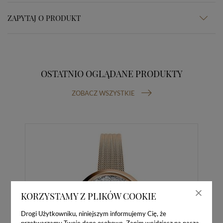
ZAPYTAJ O PRODUKT
OSTATNIO OGLĄDANE PRODUKTY
ZOBACZ WSZYSTKIE
KORZYSTAMY Z PLIKÓW COOKIE
Drogi Użytkowniku, niniejszym informujemy Cię, że
przetwarzamy Twoje dane osobowe. Zanim wejdziesz na naszą