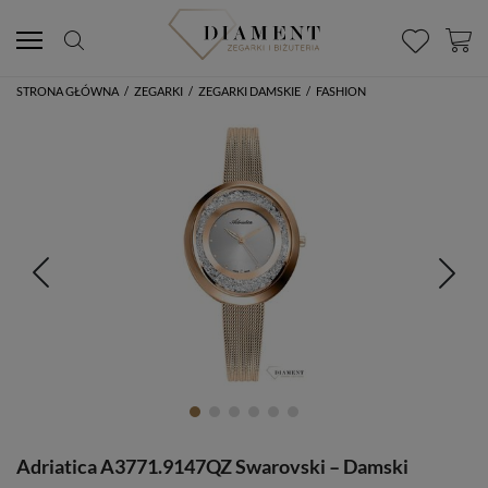
STRONA GŁÓWNA
/
ZEGARKI
/
ZEGARKI DAMSKIE
/
FASHION
Adriatica A3771.9147QZ Swarovski – Damski