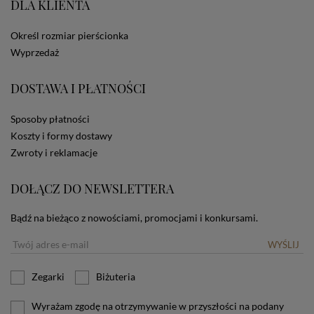
DLA KLIENTA
ze Sklepu bez zmiany ustawień w przeglądarce
dotyczących cookies oznacza, że będą one
zamieszczane w urządzeniu końcowym każdego
Określ rozmiar pierścionka
użytkownika. Jeżeli użytkownik nie wyraża zgody na
Wyprzedaż
stosowanie plików cookies powinien zmienić
ustawienia swojej przeglądarki.
Tu znajduje się więcej
DOSTAWA I PŁATNOŚCI
informacji o plikach cookies.
Sposoby płatności
Koszty i formy dostawy
Zwroty i reklamacje
DOŁĄCZ DO NEWSLETTERA
Bądź na bieżąco z nowościami, promocjami i konkursami.
WYŚLIJ
Zegarki
Biżuteria
Wyrażam zgodę na otrzymywanie w przyszłości na podany