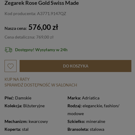
Zegarek Rose Gold Swiss Made
Kod producenta: A3771.9147QZ
576,00 zł
Nasza cena:
Cena detaliczna: 769,00 zł
Dostępny! Wysyłamy w 24h
DO KOSZYKA
KUP NA RATY
SPRAWDŹ DOSTĘPNOŚĆ W SALONACH
Płeć:
Damskie
Marka:
Adriatica
Kolekcja:
Biżuteryjne
Rodzaj:
eleganckie
,
fashion/
modowe
Mechanizm:
kwarcowy
Szkiełko:
mineralne
Koperta:
stal
Bransoleta:
stalowa