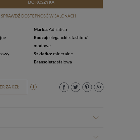
DO KOSZYKA
SPRAWDŹ DOSTĘPNOŚĆ W SALONACH
Marka:
Adriatica
jne
Rodzaj:
eleganckie
,
fashion/
modowe
cowy
Szkiełko:
mineralne
Bransoleta:
stalowa
R ZA 0ZŁ