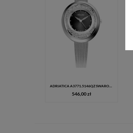
ADRIATICA A3771.5146QZ SWAROVSKI – ELEGANCKI ZEGAREK DAMSKI SWISS MADE
546,00 zł