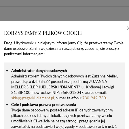
KORZYSTAMY Z PLIKÓW COOKIE
Drogi Użytkowniku, niniejszym informujemy Cię, że przetwarzamy Twoje
dane osobowe. Zanim wejdziesz na naszą stronę, zapoznaj się proszę z
poniższymi informacjami:
Administrator danych osobowych
Administratorem Twoich danych osobowych jest Zuzanna Meller,
prowadząca działalność gospodarczą pod firmą ZUZANNA
OSTATNIO OGLĄDANE PRODUKTY
MELLER SKLEP JUBILERSKI "DIAMENT", ul. Królowej Jadwigi
21, 88-100 Inowrocław, NIP: 5560012047, adres e-mail:
sklep@zegarki-diament.pl
, numer telefonu:
730-949-730
.
Cele i podstawa prawna przetwarzania
Twoje dane osobowe w postaci adresu IP, danych zawartych w
plikach cookies i danych lokalizacyjnych przetwarzamy w celu
umożliwienia Ci wejścia na naszą stronę i przeglądania jej
zawartości, na podstawie Twojej zgody – podstawa z art. 6 ust. 1