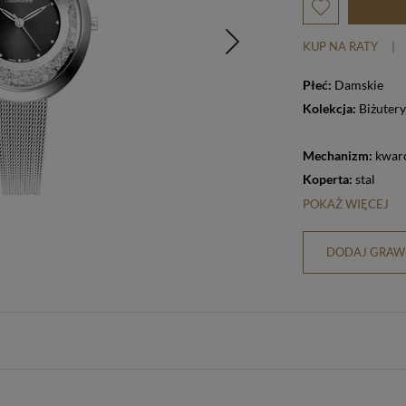
KUP NA RATY
|
Płeć:
Damskie
Kolekcja:
Biżutery
Mechanizm:
kwar
Koperta:
stal
POKAŻ WIĘCEJ
DODAJ GRAWE