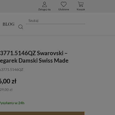
Zaloguj się
Ulubione
Koszyk
BLOG
A3771.5146QZ Swarovski –
Zegarek Damski Swiss Made
 A3771.5146QZ
,00 zł
29,00 zł
Wysyłamy w 24h