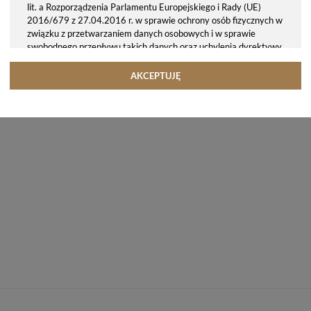
lit. a Rozporządzenia Parlamentu Europejskiego i Rady (UE)
2016/679 z 27.04.2016 r. w sprawie ochrony osób fizycznych w
związku z przetwarzaniem danych osobowych i w sprawie
swobodnego przepływu takich danych oraz uchylenia dyrektywy
95/46/WE (ogólne rozporządzenie o ochronie danych, tj. RODO).
Odbiorcy danych
AKCEPTUJĘ
Twoje dane osobowe możemy udostępniać hostingodawcy. Takie
podmioty przetwarzają dane na podstawie umowy z nami i tylko
zgodnie z naszymi poleceniami. Przekazujemy Twoje dane poza
teren Polski/UE/Europejskiego Obszaru Gospodarczego.
Okres przechowywania danych
Twoje dane przechowujemy do czasu posiadania udzielonej przez
Ciebie zgody.
Twoje prawa
Przysługuje Ci prawo dostępu do swoich danych oraz otrzymania
ich kopii, prawo do sprostowania (poprawiania) swoich danych,
prawo do usunięcia danych (jeżeli Twoim zdaniem nie ma
podstaw do tego, abyśmy przetwarzali Twoje dane, możesz
zażądać, abyśmy je usunęli), prawo do ograniczenia
przetwarzania danych (możesz zażądać, abyśmy ograniczyli
przetwarzanie Twoich danych osobowych wyłącznie do ich
przechowywania lub wykonywania uzgodnionych z Tobą działań,
jeżeli Twoim zdaniem mamy nieprawidłowe dane na Twój temat