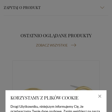
ZAPYTAJ O PRODUKT
OSTATNIO OGLĄDANE PRODUKTY
ZOBACZ WSZYSTKIE
KORZYSTAMY Z PLIKÓW COOKIE
Drogi Użytkowniku, niniejszym informujemy Cię, że
przetwarzamy Twoje dane osobowe. Zanim wejdziesz na naszą