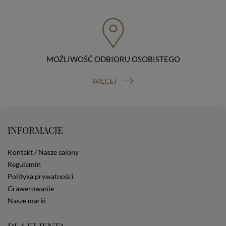
przenoszenia danych, prawo do wniesienia skargi do
organu nadzorczego (Prezesa Urzędu Ochrony Danych
Osobowych, ul. Stawki 2, 00-193 Warszawa) oraz
prawo do cofnięcia zgody na przetwarzanie danych
osobowych (masz prawo cofnięcia zgody na
przetwarzanie danych w dowolnym momencie;
MOŹLIWOŚĆ ODBIORU OSOBISTEGO
cofnięcie zgody nie ma wpływu na zgodność z prawem
przetwarzania, którego dokonano na podstawie Twojej
WIĘCEJ
zgody przed jej cofnięciem). W celu wykonania swoich
praw skieruj do nas odpowiednie żądanie.
Informacja o dobrowolności podania danych
Podanie przez Ciebie danych jest dobrowolne. Jeżeli
nie podasz danych, nie będziesz mógł przeglądać
INFORMACJE
zawartości naszej strony
Zautomatyzowane podejmowanie decyzji
Kontakt / Nasze salony
Na stronie Sklepu są wykorzystywane pliki cookies.
Stosowane są one w celach zapewnienia maksymalnej
Regulamin
wygody wszystkich użytkowników (w tym Kupujących)
Polityka prywatności
przy korzystaniu ze Sklepu (zapamiętywanie
Grawerowanie
preferencji i ustawień na stronie, zbieranie
Nasze marki
anonimowych danych dla celów reklamowych i
statystycznych, także przez inne portale, w tym
portale społecznościowe, np. Facebook). Korzystanie