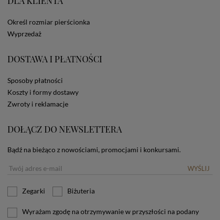
DLA KLIENTA
ze Sklepu bez zmiany ustawień w przeglądarce
dotyczących cookies oznacza, że będą one
Określ rozmiar pierścionka
zamieszczane w urządzeniu końcowym każdego
użytkownika. Jeżeli użytkownik nie wyraża zgody na
Wyprzedaż
stosowanie plików cookies powinien zmienić
ustawienia swojej przeglądarki.
Tu znajduje się więcej
DOSTAWA I PŁATNOŚCI
informacji o plikach cookies.
Sposoby płatności
Koszty i formy dostawy
Zwroty i reklamacje
DOŁĄCZ DO NEWSLETTERA
Bądź na bieżąco z nowościami, promocjami i konkursami.
WYŚLIJ
Zegarki
Biżuteria
Wyrażam zgodę na otrzymywanie w przyszłości na podany