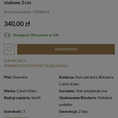
stalowe 3 cm
Kod producenta: 35000634
340,00 zł
Dostępny! Wysyłamy w 24h
DO KOSZYKA
KUP NA RATY
SPRAWDŹ DOSTĘPNOŚĆ W SALONACH
Płeć:
Damskie
Kolekcja:
Kolczyki koła
,
Biżuteria
Calvin Klein
Marka:
Calvin Klein
Surowiec:
Stal antyalergiczna
Rodzaj zapięcia:
Sztyft
Opakowanie Bizuteria:
Ozdobne
pudełko
Szerokość:
3
Gwarancja:
2 lata