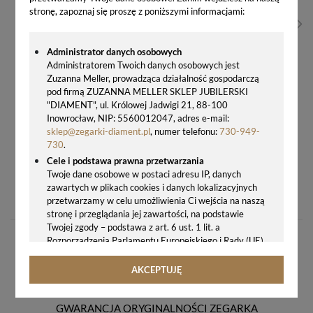
stronę, zapoznaj się proszę z poniższymi informacjami:
Administrator danych osobowych
Administratorem Twoich danych osobowych jest
Zuzanna Meller, prowadząca działalność gospodarczą
pod firmą ZUZANNA MELLER SKLEP JUBILERSKI
"DIAMENT", ul. Królowej Jadwigi 21, 88-100
Inowrocław, NIP: 5560012047, adres e-mail:
sklep@zegarki-diament.pl
, numer telefonu:
730-949-
730
.
Cele i podstawa prawna przetwarzania
Twoje dane osobowe w postaci adresu IP, danych
ZŁOTE KOLCZYKI DAMSKIE CALVIN KLEIN 35000634 KOŁA STALOWE 3 CM
zawartych w plikach cookies i danych lokalizacyjnych
340,00 zł
przetwarzamy w celu umożliwienia Ci wejścia na naszą
stronę i przeglądania jej zawartości, na podstawie
Twojej zgody – podstawa z art. 6 ust. 1 lit. a
Rozporządzenia Parlamentu Europejskiego i Rady (UE)
2016/679 z 27.04.2016 r. w sprawie ochrony osób
fizycznych w związku z przetwarzaniem danych
AKCEPTUJĘ
osobowych i w sprawie swobodnego przepływu takich
danych oraz uchylenia dyrektywy 95/46/WE (ogólne
rozporządzenie o ochronie danych, tj. RODO).
GWARANCJA ORYGINALNOŚCI ZEGARKA