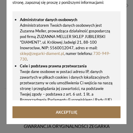
stronę, zapoznaj się proszę z poniższymi informacjami:
Administrator danych osobowych
Administratorem Twoich danych osobowych jest
Zuzanna Meller, prowadząca działalność gospodarczą
pod firmą ZUZANNA MELLER SKLEP JUBILERSKI
"DIAMENT", ul. Królowej Jadwigi 21, 88-100
Inowrocław, NIP: 5560012047, adres e-mail:
sklep@zegarki-diament.pl
, numer telefonu:
730-949-
730
.
Cele i podstawa prawna przetwarzania
Twoje dane osobowe w postaci adresu IP, danych
ZEGAREK MĘSKI TISSOT T129.410.36.261.00 CLASSIC DREAM
zawartych w plikach cookies i danych lokalizacyjnych
1500,00 zł
przetwarzamy w celu umożliwienia Ci wejścia na naszą
stronę i przeglądania jej zawartości, na podstawie
Twojej zgody – podstawa z art. 6 ust. 1 lit. a
Rozporządzenia Parlamentu Europejskiego i Rady (UE)
2016/679 z 27.04.2016 r. w sprawie ochrony osób
fizycznych w związku z przetwarzaniem danych
AKCEPTUJĘ
osobowych i w sprawie swobodnego przepływu takich
danych oraz uchylenia dyrektywy 95/46/WE (ogólne
GWARANCJA ORYGINALNOŚCI ZEGARKA
rozporządzenie o ochronie danych, tj. RODO).