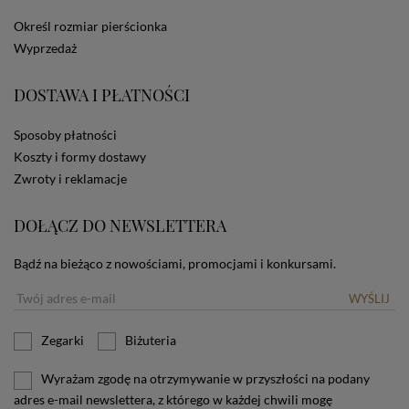
dotyczących cookies oznacza, że będą one
Określ rozmiar pierścionka
zamieszczane w urządzeniu końcowym każdego
Wyprzedaż
użytkownika. Jeżeli użytkownik nie wyraża zgody na
stosowanie plików cookies powinien zmienić
ustawienia swojej przeglądarki.
Tu znajduje się więcej
DOSTAWA I PŁATNOŚCI
informacji o plikach cookies.
Sposoby płatności
Koszty i formy dostawy
Zwroty i reklamacje
DOŁĄCZ DO NEWSLETTERA
Bądź na bieżąco z nowościami, promocjami i konkursami.
WYŚLIJ
Zegarki
Biżuteria
Wyrażam zgodę na otrzymywanie w przyszłości na podany
adres e-mail newslettera, z którego w każdej chwili mogę