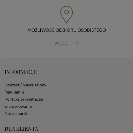
przenoszenia danych, prawo do wniesienia skargi do
organu nadzorczego (Prezesa Urzędu Ochrony Danych
Osobowych, ul. Stawki 2, 00-193 Warszawa) oraz
prawo do cofnięcia zgody na przetwarzanie danych
osobowych (masz prawo cofnięcia zgody na
przetwarzanie danych w dowolnym momencie;
MOŹLIWOŚĆ ODBIORU OSOBISTEGO
cofnięcie zgody nie ma wpływu na zgodność z prawem
przetwarzania, którego dokonano na podstawie Twojej
WIĘCEJ
zgody przed jej cofnięciem). W celu wykonania swoich
praw skieruj do nas odpowiednie żądanie.
Informacja o dobrowolności podania danych
Podanie przez Ciebie danych jest dobrowolne. Jeżeli
nie podasz danych, nie będziesz mógł przeglądać
INFORMACJE
zawartości naszej strony
Zautomatyzowane podejmowanie decyzji
Kontakt / Nasze salony
Na stronie Sklepu są wykorzystywane pliki cookies.
Regulamin
Stosowane są one w celach zapewnienia maksymalnej
Polityka prywatności
wygody wszystkich użytkowników (w tym Kupujących)
przy korzystaniu ze Sklepu (zapamiętywanie
Grawerowanie
preferencji i ustawień na stronie, zbieranie
Nasze marki
anonimowych danych dla celów reklamowych i
statystycznych, także przez inne portale, w tym
portale społecznościowe, np. Facebook). Korzystanie
DLA KLIENTA
ze Sklepu bez zmiany ustawień w przeglądarce