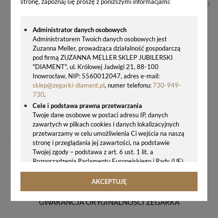
stronę, zapoznaj się proszę z poniższymi informacjami:
Administrator danych osobowych
Administratorem Twoich danych osobowych jest
Zuzanna Meller, prowadząca działalność gospodarczą
pod firmą ZUZANNA MELLER SKLEP JUBILERSKI
"DIAMENT", ul. Królowej Jadwigi 21, 88-100
Inowrocław, NIP: 5560012047, adres e-mail:
sklep@zegarki-diament.pl
, numer telefonu:
730-949-
730
.
Cele i podstawa prawna przetwarzania
ZEGAREK MĘSKI Q&Q C04A-047P – BIAŁA TARCZA, ROZCIĄGANA BRANSOLETA
Twoje dane osobowe w postaci adresu IP, danych
zawartych w plikach cookies i danych lokalizacyjnych
149,00 zł
przetwarzamy w celu umożliwienia Ci wejścia na naszą
stronę i przeglądania jej zawartości, na podstawie
Twojej zgody – podstawa z art. 6 ust. 1 lit. a
Rozporządzenia Parlamentu Europejskiego i Rady (UE)
2016/679 z 27.04.2016 r. w sprawie ochrony osób
fizycznych w związku z przetwarzaniem danych
AKCEPTUJĘ
osobowych i w sprawie swobodnego przepływu takich
danych oraz uchylenia dyrektywy 95/46/WE (ogólne
GWARANCJA ORYGINALNOŚCI ZEGARKA
rozporządzenie o ochronie danych, tj. RODO).