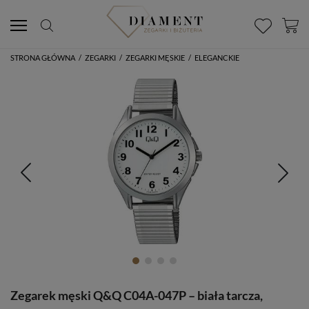
STRONA GŁÓWNA
/
ZEGARKI
/
ZEGARKI MĘSKIE
/
ELEGANCKIE
Zegarek męski Q&Q C04A-047P – biała tarcza,