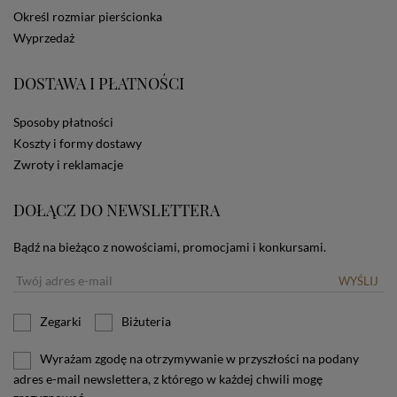
dotyczących cookies oznacza, że będą one
Określ rozmiar pierścionka
zamieszczane w urządzeniu końcowym każdego
Wyprzedaż
użytkownika. Jeżeli użytkownik nie wyraża zgody na
stosowanie plików cookies powinien zmienić
ustawienia swojej przeglądarki.
Tu znajduje się więcej
DOSTAWA I PŁATNOŚCI
informacji o plikach cookies.
Sposoby płatności
Koszty i formy dostawy
Zwroty i reklamacje
DOŁĄCZ DO NEWSLETTERA
Bądź na bieżąco z nowościami, promocjami i konkursami.
WYŚLIJ
Zegarki
Biżuteria
Wyrażam zgodę na otrzymywanie w przyszłości na podany
adres e-mail newslettera, z którego w każdej chwili mogę