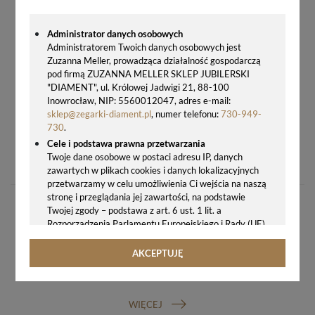
Administrator danych osobowych
Administratorem Twoich danych osobowych jest
Zuzanna Meller, prowadząca działalność gospodarczą
pod firmą ZUZANNA MELLER SKLEP JUBILERSKI
"DIAMENT", ul. Królowej Jadwigi 21, 88-100
Inowrocław, NIP: 5560012047, adres e-mail:
sklep@zegarki-diament.pl
, numer telefonu:
730-949-
730
.
Cele i podstawa prawna przetwarzania
ZEGAREK MĘSKI Q&Q A44A-002P – NIEBIESKA TARCZA, STALOWA BRANSOLETA
Twoje dane osobowe w postaci adresu IP, danych
149,00 zł
zawartych w plikach cookies i danych lokalizacyjnych
przetwarzamy w celu umożliwienia Ci wejścia na naszą
stronę i przeglądania jej zawartości, na podstawie
Twojej zgody – podstawa z art. 6 ust. 1 lit. a
Rozporządzenia Parlamentu Europejskiego i Rady (UE)
2016/679 z 27.04.2016 r. w sprawie ochrony osób
fizycznych w związku z przetwarzaniem danych
AKCEPTUJĘ
osobowych i w sprawie swobodnego przepływu takich
GWARANCJA ORYGINALNOŚCI ZEGARKA
danych oraz uchylenia dyrektywy 95/46/WE (ogólne
rozporządzenie o ochronie danych, tj. RODO).
WIĘCEJ
Odbiorcy danych