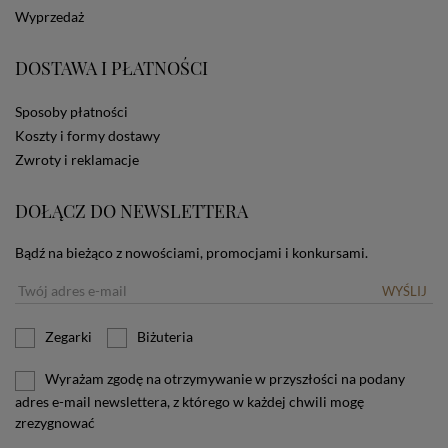
dotyczących cookies oznacza, że będą one
Wyprzedaż
zamieszczane w urządzeniu końcowym każdego
użytkownika. Jeżeli użytkownik nie wyraża zgody na
stosowanie plików cookies powinien zmienić
DOSTAWA I PŁATNOŚCI
ustawienia swojej przeglądarki.
Tu znajduje się więcej
informacji o plikach cookies.
Sposoby płatności
Koszty i formy dostawy
Zwroty i reklamacje
DOŁĄCZ DO NEWSLETTERA
Bądź na bieżąco z nowościami, promocjami i konkursami.
WYŚLIJ
Zegarki
Biżuteria
Wyrażam zgodę na otrzymywanie w przyszłości na podany
adres e-mail newslettera, z którego w każdej chwili mogę
zrezygnować