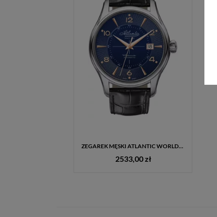
ZEGAREK MĘSKI ATLANTIC WORLDMASTER AUTOMATIC 55750.41.55R – GRANATOWA TARCZA, SKÓRZANY PASEK
2533,00 zł