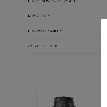
DOSTĘPNOŚĆ W SALONACH
KUP NA RATY
DOSTAWA I ZWROTY
ZAPYTAJ O PRODUKT