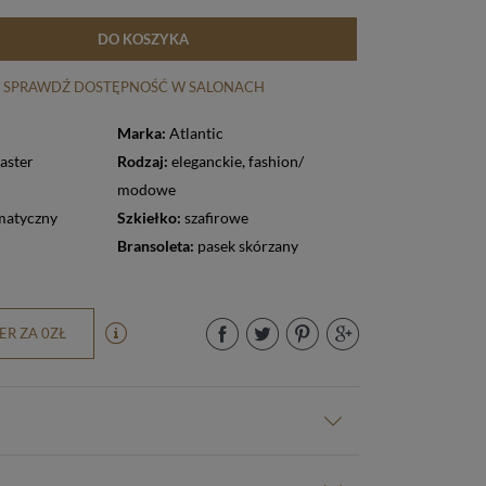
DO KOSZYKA
SPRAWDŹ DOSTĘPNOŚĆ W SALONACH
Marka:
Atlantic
aster
Rodzaj:
eleganckie
,
fashion/
modowe
matyczny
Szkiełko:
szafirowe
Bransoleta:
pasek skórzany
R ZA 0ZŁ