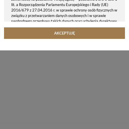
lit. a Rozporządzenia Parlamentu Europejskiego i Rady (UE)
2016/679 z 27.04.2016 r. w sprawie ochrony osób fizycznych w
związku z przetwarzaniem danych osobowych i w sprawie
swobodnego przepływu takich danych oraz uchylenia dyrektywy
95/46/WE (ogólne rozporządzenie o ochronie danych, tj. RODO).
Odbiorcy danych
AKCEPTUJĘ
Twoje dane osobowe możemy udostępniać hostingodawcy. Takie
podmioty przetwarzają dane na podstawie umowy z nami i tylko
zgodnie z naszymi poleceniami. Przekazujemy Twoje dane poza
teren Polski/UE/Europejskiego Obszaru Gospodarczego.
Okres przechowywania danych
Twoje dane przechowujemy do czasu posiadania udzielonej przez
Ciebie zgody.
Twoje prawa
Przysługuje Ci prawo dostępu do swoich danych oraz otrzymania
ich kopii, prawo do sprostowania (poprawiania) swoich danych,
prawo do usunięcia danych (jeżeli Twoim zdaniem nie ma
podstaw do tego, abyśmy przetwarzali Twoje dane, możesz
zażądać, abyśmy je usunęli), prawo do ograniczenia
przetwarzania danych (możesz zażądać, abyśmy ograniczyli
przetwarzanie Twoich danych osobowych wyłącznie do ich
przechowywania lub wykonywania uzgodnionych z Tobą działań,
jeżeli Twoim zdaniem mamy nieprawidłowe dane na Twój temat