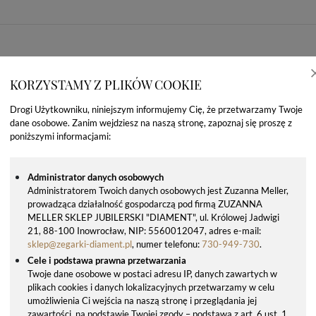
KORZYSTAMY Z PLIKÓW COOKIE
Drogi Użytkowniku, niniejszym informujemy Cię, że przetwarzamy Twoje
dane osobowe. Zanim wejdziesz na naszą stronę, zapoznaj się proszę z
poniższymi informacjami:
Administrator danych osobowych
Administratorem Twoich danych osobowych jest Zuzanna Meller,
prowadząca działalność gospodarczą pod firmą ZUZANNA
OSTATNIO OGLĄDANE PRODUKTY
MELLER SKLEP JUBILERSKI "DIAMENT", ul. Królowej Jadwigi
21, 88-100 Inowrocław, NIP: 5560012047, adres e-mail:
sklep@zegarki-diament.pl
, numer telefonu:
730-949-730
.
Cele i podstawa prawna przetwarzania
Twoje dane osobowe w postaci adresu IP, danych zawartych w
plikach cookies i danych lokalizacyjnych przetwarzamy w celu
umożliwienia Ci wejścia na naszą stronę i przeglądania jej
zawartości, na podstawie Twojej zgody – podstawa z art. 6 ust. 1