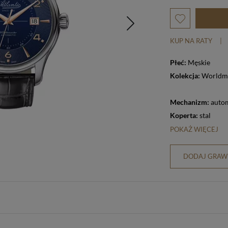
KUP NA RATY
|
Płeć:
Męskie
Kolekcja:
Worldm
Mechanizm:
auto
Koperta:
stal
POKAŻ WIĘCEJ
DODAJ GRAWE