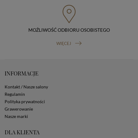
przenoszenia danych, prawo do wniesienia skargi do
organu nadzorczego (Prezesa Urzędu Ochrony Danych
Osobowych, ul. Stawki 2, 00-193 Warszawa) oraz
prawo do cofnięcia zgody na przetwarzanie danych
osobowych (masz prawo cofnięcia zgody na
przetwarzanie danych w dowolnym momencie;
MOŹLIWOŚĆ ODBIORU OSOBISTEGO
cofnięcie zgody nie ma wpływu na zgodność z prawem
przetwarzania, którego dokonano na podstawie Twojej
WIĘCEJ
zgody przed jej cofnięciem). W celu wykonania swoich
praw skieruj do nas odpowiednie żądanie.
Informacja o dobrowolności podania danych
Podanie przez Ciebie danych jest dobrowolne. Jeżeli
nie podasz danych, nie będziesz mógł przeglądać
INFORMACJE
zawartości naszej strony
Zautomatyzowane podejmowanie decyzji
Kontakt / Nasze salony
Na stronie Sklepu są wykorzystywane pliki cookies.
Regulamin
Stosowane są one w celach zapewnienia maksymalnej
Polityka prywatności
wygody wszystkich użytkowników (w tym Kupujących)
przy korzystaniu ze Sklepu (zapamiętywanie
Grawerowanie
preferencji i ustawień na stronie, zbieranie
Nasze marki
anonimowych danych dla celów reklamowych i
statystycznych, także przez inne portale, w tym
DLA KLIENTA
portale społecznościowe, np. Facebook). Korzystanie
ze Sklepu bez zmiany ustawień w przeglądarce