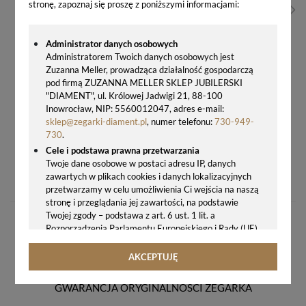
stronę, zapoznaj się proszę z poniższymi informacjami:
Administrator danych osobowych
Administratorem Twoich danych osobowych jest
Zuzanna Meller, prowadząca działalność gospodarczą
pod firmą ZUZANNA MELLER SKLEP JUBILERSKI
"DIAMENT", ul. Królowej Jadwigi 21, 88-100
Inowrocław, NIP: 5560012047, adres e-mail:
sklep@zegarki-diament.pl
, numer telefonu:
730-949-
730
.
Cele i podstawa prawna przetwarzania
ZEGAREK DAMSKI ZIELONY SKAGEN AAREN KULOR SKW2819
Twoje dane osobowe w postaci adresu IP, danych
zawartych w plikach cookies i danych lokalizacyjnych
269,00 zł
przetwarzamy w celu umożliwienia Ci wejścia na naszą
stronę i przeglądania jej zawartości, na podstawie
Twojej zgody – podstawa z art. 6 ust. 1 lit. a
Rozporządzenia Parlamentu Europejskiego i Rady (UE)
2016/679 z 27.04.2016 r. w sprawie ochrony osób
fizycznych w związku z przetwarzaniem danych
AKCEPTUJĘ
osobowych i w sprawie swobodnego przepływu takich
danych oraz uchylenia dyrektywy 95/46/WE (ogólne
GWARANCJA ORYGINALNOŚCI ZEGARKA
rozporządzenie o ochronie danych, tj. RODO).