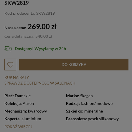
SKW2819
Kod producenta: SKW2819
269,00 zł
Nasza cena:
Cena detaliczna: 540,00 zł
Dostępny! Wysyłamy w 24h
DO KOSZYKA
KUP NA RATY
SPRAWDŹ DOSTĘPNOŚĆ W SALONACH
Płeć:
Damskie
Marka:
Skagen
Kolekcja:
Aaren
Rodzaj:
fashion/ modowe
Mechanizm:
kwarcowy
Szkiełko:
mineralne
Koperta:
aluminium
Bransoleta:
pasek silikonowy
POKAŻ WIĘCEJ