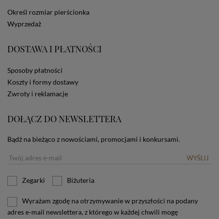
dotyczących cookies oznacza, że będą one
Określ rozmiar pierścionka
zamieszczane w urządzeniu końcowym każdego
Wyprzedaż
użytkownika. Jeżeli użytkownik nie wyraża zgody na
stosowanie plików cookies powinien zmienić
ustawienia swojej przeglądarki.
Tu znajduje się więcej
DOSTAWA I PŁATNOŚCI
informacji o plikach cookies.
Sposoby płatności
Koszty i formy dostawy
Zwroty i reklamacje
DOŁĄCZ DO NEWSLETTERA
Bądź na bieżąco z nowościami, promocjami i konkursami.
WYŚLIJ
Zegarki
Biżuteria
Wyrażam zgodę na otrzymywanie w przyszłości na podany
adres e-mail newslettera, z którego w każdej chwili mogę