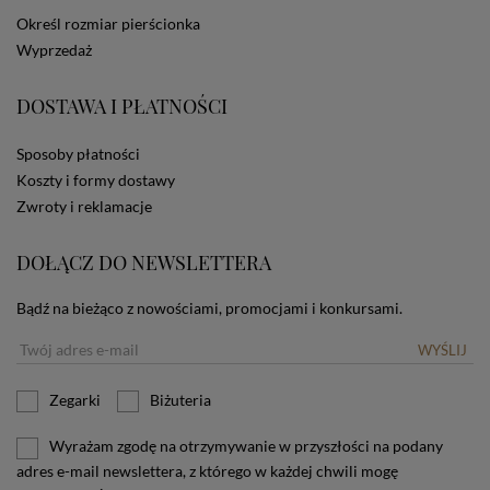
dotyczących cookies oznacza, że będą one
Określ rozmiar pierścionka
zamieszczane w urządzeniu końcowym każdego
Wyprzedaż
użytkownika. Jeżeli użytkownik nie wyraża zgody na
stosowanie plików cookies powinien zmienić
ustawienia swojej przeglądarki.
Tu znajduje się więcej
DOSTAWA I PŁATNOŚCI
informacji o plikach cookies.
Sposoby płatności
Koszty i formy dostawy
Zwroty i reklamacje
DOŁĄCZ DO NEWSLETTERA
Bądź na bieżąco z nowościami, promocjami i konkursami.
WYŚLIJ
Zegarki
Biżuteria
Wyrażam zgodę na otrzymywanie w przyszłości na podany
adres e-mail newslettera, z którego w każdej chwili mogę