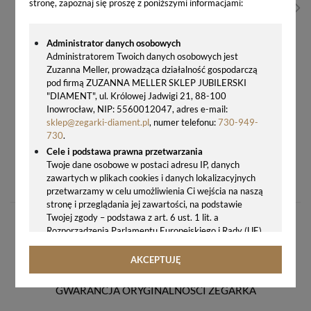
stronę, zapoznaj się proszę z poniższymi informacjami:
Administrator danych osobowych
Administratorem Twoich danych osobowych jest
Zuzanna Meller, prowadząca działalność gospodarczą
pod firmą ZUZANNA MELLER SKLEP JUBILERSKI
"DIAMENT", ul. Królowej Jadwigi 21, 88-100
Inowrocław, NIP: 5560012047, adres e-mail:
sklep@zegarki-diament.pl
, numer telefonu:
730-949-
730
.
Cele i podstawa prawna przetwarzania
ZEGAREK DAMSKI MICHAEL KORS PARKER MK6807
Twoje dane osobowe w postaci adresu IP, danych
zawartych w plikach cookies i danych lokalizacyjnych
804,00 zł
przetwarzamy w celu umożliwienia Ci wejścia na naszą
stronę i przeglądania jej zawartości, na podstawie
Twojej zgody – podstawa z art. 6 ust. 1 lit. a
Rozporządzenia Parlamentu Europejskiego i Rady (UE)
2016/679 z 27.04.2016 r. w sprawie ochrony osób
fizycznych w związku z przetwarzaniem danych
AKCEPTUJĘ
osobowych i w sprawie swobodnego przepływu takich
danych oraz uchylenia dyrektywy 95/46/WE (ogólne
GWARANCJA ORYGINALNOŚCI ZEGARKA
rozporządzenie o ochronie danych, tj. RODO).