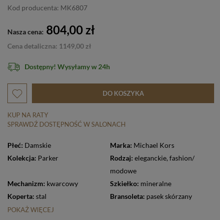
Kod producenta: MK6807
804,00 zł
Nasza cena:
Cena detaliczna: 1149,00 zł
Dostępny! Wysyłamy w 24h
DO KOSZYKA
KUP NA RATY
SPRAWDŹ DOSTĘPNOŚĆ W SALONACH
Płeć:
Damskie
Marka:
Michael Kors
Kolekcja:
Parker
Rodzaj:
eleganckie
,
fashion/
modowe
Mechanizm:
kwarcowy
Szkiełko:
mineralne
Koperta:
stal
Bransoleta:
pasek skórzany
POKAŻ WIĘCEJ