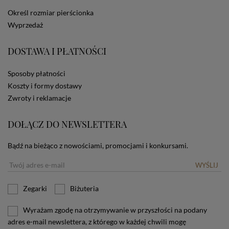
dotyczących cookies oznacza, że będą one
Określ rozmiar pierścionka
zamieszczane w urządzeniu końcowym każdego
Wyprzedaż
użytkownika. Jeżeli użytkownik nie wyraża zgody na
stosowanie plików cookies powinien zmienić
ustawienia swojej przeglądarki.
Tu znajduje się więcej
DOSTAWA I PŁATNOŚCI
informacji o plikach cookies.
Sposoby płatności
Koszty i formy dostawy
Zwroty i reklamacje
DOŁĄCZ DO NEWSLETTERA
Bądź na bieżąco z nowościami, promocjami i konkursami.
WYŚLIJ
Zegarki
Biżuteria
Wyrażam zgodę na otrzymywanie w przyszłości na podany
adres e-mail newslettera, z którego w każdej chwili mogę