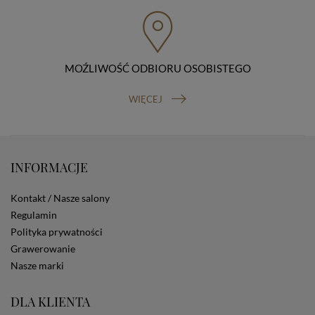
przenoszenia danych, prawo do wniesienia skargi do
organu nadzorczego (Prezesa Urzędu Ochrony Danych
Osobowych, ul. Stawki 2, 00-193 Warszawa) oraz
prawo do cofnięcia zgody na przetwarzanie danych
osobowych (masz prawo cofnięcia zgody na
przetwarzanie danych w dowolnym momencie;
MOŹLIWOŚĆ ODBIORU OSOBISTEGO
cofnięcie zgody nie ma wpływu na zgodność z prawem
przetwarzania, którego dokonano na podstawie Twojej
WIĘCEJ
zgody przed jej cofnięciem). W celu wykonania swoich
praw skieruj do nas odpowiednie żądanie.
Informacja o dobrowolności podania danych
Podanie przez Ciebie danych jest dobrowolne. Jeżeli
nie podasz danych, nie będziesz mógł przeglądać
INFORMACJE
zawartości naszej strony
Zautomatyzowane podejmowanie decyzji
Kontakt / Nasze salony
Na stronie Sklepu są wykorzystywane pliki cookies.
Regulamin
Stosowane są one w celach zapewnienia maksymalnej
Polityka prywatności
wygody wszystkich użytkowników (w tym Kupujących)
przy korzystaniu ze Sklepu (zapamiętywanie
Grawerowanie
preferencji i ustawień na stronie, zbieranie
Nasze marki
anonimowych danych dla celów reklamowych i
statystycznych, także przez inne portale, w tym
DLA KLIENTA
portale społecznościowe, np. Facebook). Korzystanie
ze Sklepu bez zmiany ustawień w przeglądarce