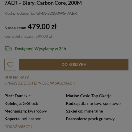
7AER – Biały, Carbon Core, 200M
Kod producenta: GMA-S2100WS-7AER
479,00 zł
Nasza cena:
Cena detaliczna: 599,00 zł
Dostępny! Wysyłamy w 24h
DO KOSZYKA
KUP NA RATY
SPRAWDŹ DOSTĘPNOŚĆ W SALONACH
Płeć:
Damskie
Marka:
Casio Top Okazja
Kolekcja:
G-Shock
Rodzaj:
dla nurków
,
sportowe
Mechanizm:
kwarcowy
Szkiełko:
mineralne
Koperta:
policarbon
Bransoleta:
pasek gumowy
POKAŻ WIĘCEJ