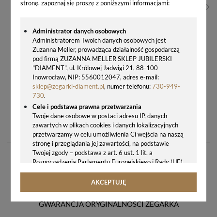
stronę, zapoznaj się proszę z poniższymi informacjami:
Administrator danych osobowych
Administratorem Twoich danych osobowych jest
Zuzanna Meller, prowadząca działalność gospodarczą
pod firmą ZUZANNA MELLER SKLEP JUBILERSKI
"DIAMENT", ul. Królowej Jadwigi 21, 88-100
Inowrocław, NIP: 5560012047, adres e-mail:
sklep@zegarki-diament.pl
, numer telefonu:
730-949-
730
.
Cele i podstawa prawna przetwarzania
ZEGAREK DAMSKI CASIO G-SHOCK GMA-S2100WS-7AER – BIAŁY, CARBON CORE, 200M
Twoje dane osobowe w postaci adresu IP, danych
zawartych w plikach cookies i danych lokalizacyjnych
479,00 zł
przetwarzamy w celu umożliwienia Ci wejścia na naszą
stronę i przeglądania jej zawartości, na podstawie
Twojej zgody – podstawa z art. 6 ust. 1 lit. a
Rozporządzenia Parlamentu Europejskiego i Rady (UE)
2016/679 z 27.04.2016 r. w sprawie ochrony osób
fizycznych w związku z przetwarzaniem danych
AKCEPTUJĘ
osobowych i w sprawie swobodnego przepływu takich
danych oraz uchylenia dyrektywy 95/46/WE (ogólne
GWARANCJA ORYGINALNOŚCI ZEGARKA
rozporządzenie o ochronie danych, tj. RODO).