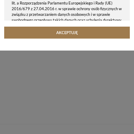
lit. a Rozporządzenia Parlamentu Europejskiego i Rady (UE)
2016/679 z 27.04.2016 r. w sprawie ochrony osób fizycznych w
związku z przetwarzaniem danych osobowych i w sprawie
swobodnego przepływu takich danych oraz uchylenia dyrektywy
95/46/WE (ogólne rozporządzenie o ochronie danych, tj. RODO).
Odbiorcy danych
AKCEPTUJĘ
Twoje dane osobowe możemy udostępniać hostingodawcy. Takie
podmioty przetwarzają dane na podstawie umowy z nami i tylko
zgodnie z naszymi poleceniami. Przekazujemy Twoje dane poza
teren Polski/UE/Europejskiego Obszaru Gospodarczego.
Okres przechowywania danych
Twoje dane przechowujemy do czasu posiadania udzielonej przez
Ciebie zgody.
Twoje prawa
Przysługuje Ci prawo dostępu do swoich danych oraz otrzymania
ich kopii, prawo do sprostowania (poprawiania) swoich danych,
prawo do usunięcia danych (jeżeli Twoim zdaniem nie ma
podstaw do tego, abyśmy przetwarzali Twoje dane, możesz
zażądać, abyśmy je usunęli), prawo do ograniczenia
przetwarzania danych (możesz zażądać, abyśmy ograniczyli
przetwarzanie Twoich danych osobowych wyłącznie do ich
przechowywania lub wykonywania uzgodnionych z Tobą działań,
jeżeli Twoim zdaniem mamy nieprawidłowe dane na Twój temat