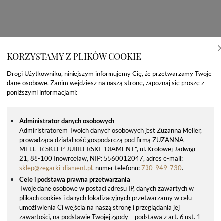
KORZYSTAMY Z PLIKÓW COOKIE
Drogi Użytkowniku, niniejszym informujemy Cię, że przetwarzamy Twoje
dane osobowe. Zanim wejdziesz na naszą stronę, zapoznaj się proszę z
poniższymi informacjami:
Administrator danych osobowych
Administratorem Twoich danych osobowych jest Zuzanna Meller,
prowadząca działalność gospodarczą pod firmą ZUZANNA
OSTATNIO OGLĄDANE PRODUKTY
MELLER SKLEP JUBILERSKI "DIAMENT", ul. Królowej Jadwigi
21, 88-100 Inowrocław, NIP: 5560012047, adres e-mail:
sklep@zegarki-diament.pl
, numer telefonu:
730-949-730
.
Cele i podstawa prawna przetwarzania
Twoje dane osobowe w postaci adresu IP, danych zawartych w
plikach cookies i danych lokalizacyjnych przetwarzamy w celu
umożliwienia Ci wejścia na naszą stronę i przeglądania jej
zawartości, na podstawie Twojej zgody – podstawa z art. 6 ust. 1