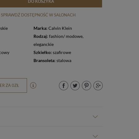
DO KOSZYKA
SPRAWDŹ DOSTĘPNOŚĆ W SALONACH
skie
Marka:
Calvin Klein
Rodzaj:
fashion/ modowe
,
eleganckie
cowy
Szkiełko:
szafirowe
Bransoleta:
stalowa
R ZA 0ZŁ