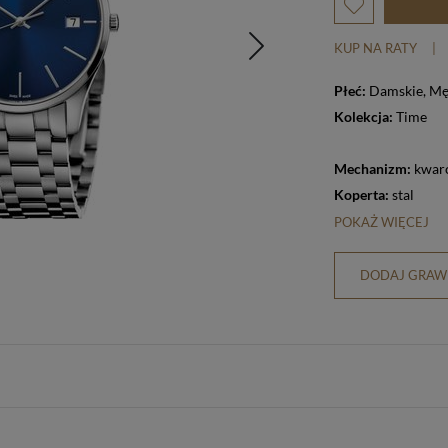
KUP NA RATY
|
Płeć:
Damskie
,
Mę
Kolekcja:
Time
Mechanizm:
kwar
Koperta:
stal
POKAŻ WIĘCEJ
DODAJ GRAWE