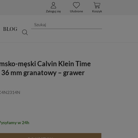
Zaloguj się
Ulubione
Koszyk
BLOG
msko-męski Calvin Klein Time
36 mm granatowy – grawer
 K4N2314N
Wysyłamy w 24h