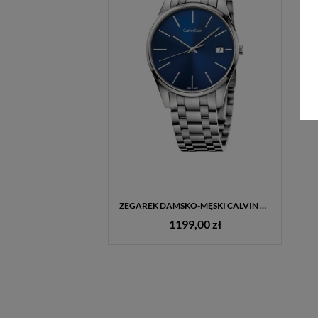
ZEGAREK DAMSKO-MĘSKI CALVIN KLEIN TIME K4N2314N 36 MM GRANATOWY – GRAWER GRATIS
1199,00 zł