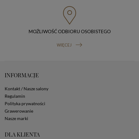
przenoszenia danych, prawo do wniesienia skargi do
organu nadzorczego (Prezesa Urzędu Ochrony Danych
Osobowych, ul. Stawki 2, 00-193 Warszawa) oraz
prawo do cofnięcia zgody na przetwarzanie danych
osobowych (masz prawo cofnięcia zgody na
przetwarzanie danych w dowolnym momencie;
MOŹLIWOŚĆ ODBIORU OSOBISTEGO
cofnięcie zgody nie ma wpływu na zgodność z prawem
przetwarzania, którego dokonano na podstawie Twojej
WIĘCEJ
zgody przed jej cofnięciem). W celu wykonania swoich
praw skieruj do nas odpowiednie żądanie.
Informacja o dobrowolności podania danych
Podanie przez Ciebie danych jest dobrowolne. Jeżeli
nie podasz danych, nie będziesz mógł przeglądać
INFORMACJE
zawartości naszej strony
Zautomatyzowane podejmowanie decyzji
Kontakt / Nasze salony
Na stronie Sklepu są wykorzystywane pliki cookies.
Regulamin
Stosowane są one w celach zapewnienia maksymalnej
Polityka prywatności
wygody wszystkich użytkowników (w tym Kupujących)
przy korzystaniu ze Sklepu (zapamiętywanie
Grawerowanie
preferencji i ustawień na stronie, zbieranie
Nasze marki
anonimowych danych dla celów reklamowych i
statystycznych, także przez inne portale, w tym
portale społecznościowe, np. Facebook). Korzystanie
DLA KLIENTA
ze Sklepu bez zmiany ustawień w przeglądarce