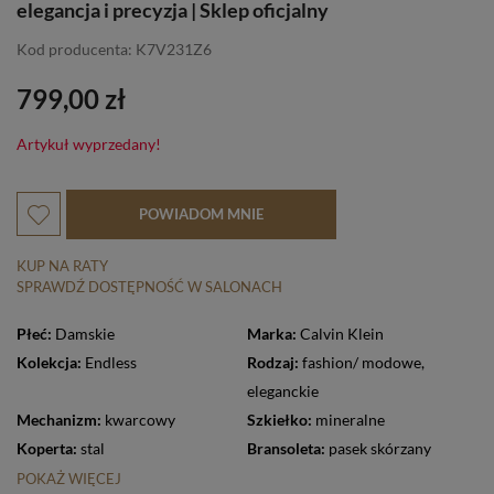
elegancja i precyzja | Sklep oficjalny
Kod producenta: K7V231Z6
799,00 zł
Artykuł wyprzedany!
POWIADOM MNIE
KUP NA RATY
SPRAWDŹ DOSTĘPNOŚĆ W SALONACH
Płeć:
Damskie
Marka:
Calvin Klein
Kolekcja:
Endless
Rodzaj:
fashion/ modowe
,
eleganckie
Mechanizm:
kwarcowy
Szkiełko:
mineralne
Koperta:
stal
Bransoleta:
pasek skórzany
POKAŻ WIĘCEJ