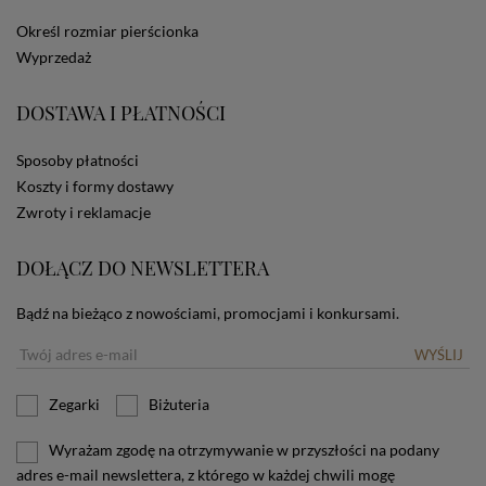
dotyczących cookies oznacza, że będą one
Określ rozmiar pierścionka
zamieszczane w urządzeniu końcowym każdego
Wyprzedaż
użytkownika. Jeżeli użytkownik nie wyraża zgody na
stosowanie plików cookies powinien zmienić
ustawienia swojej przeglądarki.
Tu znajduje się więcej
DOSTAWA I PŁATNOŚCI
informacji o plikach cookies.
Sposoby płatności
Koszty i formy dostawy
Zwroty i reklamacje
DOŁĄCZ DO NEWSLETTERA
Bądź na bieżąco z nowościami, promocjami i konkursami.
WYŚLIJ
Zegarki
Biżuteria
Wyrażam zgodę na otrzymywanie w przyszłości na podany
adres e-mail newslettera, z którego w każdej chwili mogę