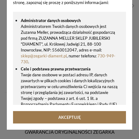
stronę, zapoznaj się proszę z poniższymi informacjami:
Administrator danych osobowych
Administratorem Twoich danych osobowych jest
Zuzanna Meller, prowadząca działalność gospodarczą
pod firmą ZUZANNA MELLER SKLEP JUBILERSKI
"DIAMENT", ul. Królowej Jadwigi 21, 88-100
Inowrocław, NIP: 5560012047, adres e-mail:
sklep@zegarki-diament.pl
, numer telefonu:
730-949-
730
.
Cele i podstawa prawna przetwarzania
Twoje dane osobowe w postaci adresu IP, danych
ZEGAREK DAMSKI CALVIN KLEIN ENDLESS K7V231Z6 – ELEGANCJA I PRECYZJA | SKLEP OFICJALNY
zawartych w plikach cookies i danych lokalizacyjnych
799,00 zł
przetwarzamy w celu umożliwienia Ci wejścia na naszą
stronę i przeglądania jej zawartości, na podstawie
Twojej zgody – podstawa z art. 6 ust. 1 lit. a
Rozporządzenia Parlamentu Europejskiego i Rady (UE)
2016/679 z 27.04.2016 r. w sprawie ochrony osób
fizycznych w związku z przetwarzaniem danych
AKCEPTUJĘ
osobowych i w sprawie swobodnego przepływu takich
danych oraz uchylenia dyrektywy 95/46/WE (ogólne
GWARANCJA ORYGINALNOŚCI ZEGARKA
rozporządzenie o ochronie danych, tj. RODO).