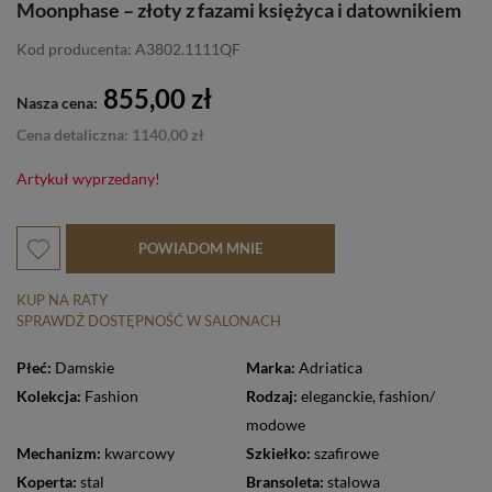
Moonphase – złoty z fazami księżyca i datownikiem
Kod producenta: A3802.1111QF
855,00 zł
Nasza cena:
Cena detaliczna: 1140,00 zł
Artykuł wyprzedany!
POWIADOM MNIE
KUP NA RATY
SPRAWDŹ DOSTĘPNOŚĆ W SALONACH
Płeć:
Damskie
Marka:
Adriatica
Kolekcja:
Fashion
Rodzaj:
eleganckie
,
fashion/
modowe
Mechanizm:
kwarcowy
Szkiełko:
szafirowe
Koperta:
stal
Bransoleta:
stalowa