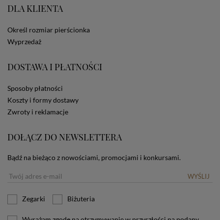
DLA KLIENTA
ze Sklepu bez zmiany ustawień w przeglądarce
dotyczących cookies oznacza, że będą one
zamieszczane w urządzeniu końcowym każdego
Określ rozmiar pierścionka
użytkownika. Jeżeli użytkownik nie wyraża zgody na
Wyprzedaż
stosowanie plików cookies powinien zmienić
ustawienia swojej przeglądarki.
Tu znajduje się więcej
informacji o plikach cookies.
DOSTAWA I PŁATNOŚCI
Sposoby płatności
Koszty i formy dostawy
Zwroty i reklamacje
DOŁĄCZ DO NEWSLETTERA
Bądź na bieżąco z nowościami, promocjami i konkursami.
WYŚLIJ
Zegarki
Biżuteria
Wyrażam zgodę na otrzymywanie w przyszłości na podany