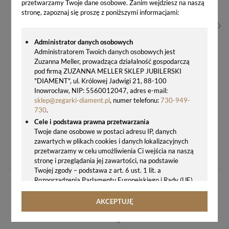
przetwarzamy Twoje dane osobowe. Zanim wejdziesz na naszą
stronę, zapoznaj się proszę z poniższymi informacjami:
Administrator danych osobowych
Administratorem Twoich danych osobowych jest
Zuzanna Meller, prowadząca działalność gospodarczą
pod firmą ZUZANNA MELLER SKLEP JUBILERSKI
"DIAMENT", ul. Królowej Jadwigi 21, 88-100
Inowrocław, NIP: 5560012047, adres e-mail:
sklep@zegarki-diament.pl
, numer telefonu:
730-949-
730
.
Cele i podstawa prawna przetwarzania
Twoje dane osobowe w postaci adresu IP, danych
ZEGAREK DAMSKI ADRIATICA A3802.1111QF MOONPHASE – ZŁOTY Z FAZAMI KSIĘŻYCA I DATOWNIKIEM
zawartych w plikach cookies i danych lokalizacyjnych
przetwarzamy w celu umożliwienia Ci wejścia na naszą
855,00 zł
stronę i przeglądania jej zawartości, na podstawie
Twojej zgody – podstawa z art. 6 ust. 1 lit. a
Rozporządzenia Parlamentu Europejskiego i Rady (UE)
2016/679 z 27.04.2016 r. w sprawie ochrony osób
fizycznych w związku z przetwarzaniem danych
AKCEPTUJĘ
osobowych i w sprawie swobodnego przepływu takich
danych oraz uchylenia dyrektywy 95/46/WE (ogólne
rozporządzenie o ochronie danych, tj. RODO).