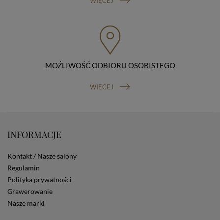
WIĘCEJ
przenoszenia danych, prawo do wniesienia skargi do
organu nadzorczego (Prezesa Urzędu Ochrony Danych
Osobowych, ul. Stawki 2, 00-193 Warszawa) oraz
prawo do cofnięcia zgody na przetwarzanie danych
osobowych (masz prawo cofnięcia zgody na
przetwarzanie danych w dowolnym momencie;
MOŹLIWOŚĆ ODBIORU OSOBISTEGO
cofnięcie zgody nie ma wpływu na zgodność z prawem
przetwarzania, którego dokonano na podstawie Twojej
zgody przed jej cofnięciem). W celu wykonania swoich
WIĘCEJ
praw skieruj do nas odpowiednie żądanie.
Informacja o dobrowolności podania danych
Podanie przez Ciebie danych jest dobrowolne. Jeżeli
nie podasz danych, nie będziesz mógł przeglądać
zawartości naszej strony
INFORMACJE
Zautomatyzowane podejmowanie decyzji
Na stronie Sklepu są wykorzystywane pliki cookies.
Kontakt / Nasze salony
Stosowane są one w celach zapewnienia maksymalnej
Regulamin
wygody wszystkich użytkowników (w tym Kupujących)
Polityka prywatności
przy korzystaniu ze Sklepu (zapamiętywanie
preferencji i ustawień na stronie, zbieranie
Grawerowanie
anonimowych danych dla celów reklamowych i
Nasze marki
statystycznych, także przez inne portale, w tym
portale społecznościowe, np. Facebook). Korzystanie