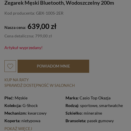
Zegarek Męski Bluetooth, Wodoszczelny 200m
Kod producenta: GBX-100S-2ER
639,00 zł
Nasza cena:
Cena detaliczna: 799,00 zł
Artykuł wyprzedany!
POWIADOM MNIE
KUP NA RATY
SPRAWDŹ DOSTĘPNOŚĆ W SALONACH
Płeć:
Męskie
Marka:
Casio Top Okazja
Kolekcja:
G-Shock
Rodzaj:
sportowe
,
smartwatche
Mechanizm:
kwarcowy
Szkiełko:
mineralne
Koperta:
nietypowa
Bransoleta:
pasek gumowy
POKAŻ WIĘCEJ