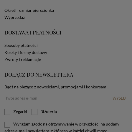
ze Sklepu bez zmiany ustawień w przeglądarce
dotyczących cookies oznacza, że będą one
Określ rozmiar pierścionka
zamieszczane w urządzeniu końcowym każdego
Wyprzedaż
użytkownika. Jeżeli użytkownik nie wyraża zgody na
stosowanie plików cookies powinien zmienić
ustawienia swojej przeglądarki.
Tu znajduje się więcej
DOSTAWA I PŁATNOŚCI
informacji o plikach cookies.
Sposoby płatności
Koszty i formy dostawy
Zwroty i reklamacje
DOŁĄCZ DO NEWSLETTERA
Bądź na bieżąco z nowościami, promocjami i konkursami.
WYŚLIJ
Zegarki
Biżuteria
Wyrażam zgodę na otrzymywanie w przyszłości na podany
adres e-mail newslettera, z którego w każdej chwili mogę