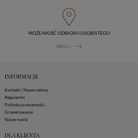
przenoszenia danych, prawo do wniesienia skargi do
organu nadzorczego (Prezesa Urzędu Ochrony Danych
Osobowych, ul. Stawki 2, 00-193 Warszawa) oraz
prawo do cofnięcia zgody na przetwarzanie danych
osobowych (masz prawo cofnięcia zgody na
przetwarzanie danych w dowolnym momencie;
MOŹLIWOŚĆ ODBIORU OSOBISTEGO
cofnięcie zgody nie ma wpływu na zgodność z prawem
przetwarzania, którego dokonano na podstawie Twojej
WIĘCEJ
zgody przed jej cofnięciem). W celu wykonania swoich
praw skieruj do nas odpowiednie żądanie.
Informacja o dobrowolności podania danych
Podanie przez Ciebie danych jest dobrowolne. Jeżeli
nie podasz danych, nie będziesz mógł przeglądać
INFORMACJE
zawartości naszej strony
Zautomatyzowane podejmowanie decyzji
Kontakt / Nasze salony
Na stronie Sklepu są wykorzystywane pliki cookies.
Regulamin
Stosowane są one w celach zapewnienia maksymalnej
wygody wszystkich użytkowników (w tym Kupujących)
Polityka prywatności
przy korzystaniu ze Sklepu (zapamiętywanie
Grawerowanie
preferencji i ustawień na stronie, zbieranie
Nasze marki
anonimowych danych dla celów reklamowych i
statystycznych, także przez inne portale, w tym
portale społecznościowe, np. Facebook). Korzystanie
DLA KLIENTA