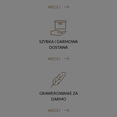
Odbiorcy danych
WIĘCEJ
Twoje dane osobowe możemy udostępniać
hostingodawcy. Takie podmioty przetwarzają dane na
podstawie umowy z nami i tylko zgodnie z naszymi
poleceniami. Przekazujemy Twoje dane poza teren
Polski/UE/Europejskiego Obszaru Gospodarczego.
Okres przechowywania danych
Twoje dane przechowujemy do czasu posiadania
SZYBKA I DARMOWA
udzielonej przez Ciebie zgody.
DOSTAWA
Twoje prawa
Przysługuje Ci prawo dostępu do swoich danych oraz
WIĘCEJ
otrzymania ich kopii, prawo do sprostowania
(poprawiania) swoich danych, prawo do usunięcia
danych (jeżeli Twoim zdaniem nie ma podstaw do tego,
abyśmy przetwarzali Twoje dane, możesz zażądać,
abyśmy je usunęli), prawo do ograniczenia
przetwarzania danych (możesz zażądać, abyśmy
ograniczyli przetwarzanie Twoich danych osobowych
GRAWEROWANIE ZA
wyłącznie do ich przechowywania lub wykonywania
uzgodnionych z Tobą działań, jeżeli Twoim zdaniem
DARMO
mamy nieprawidłowe dane na Twój temat lub
przetwarzamy je bezpodstawnie), prawo do wniesienia
WIĘCEJ
sprzeciwu wobec przetwarzania danych, prawo do