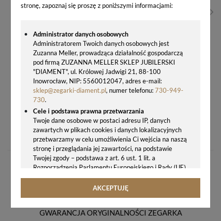
stronę, zapoznaj się proszę z poniższymi informacjami:
Administrator danych osobowych
Administratorem Twoich danych osobowych jest
Zuzanna Meller, prowadząca działalność gospodarczą
pod firmą ZUZANNA MELLER SKLEP JUBILERSKI
"DIAMENT", ul. Królowej Jadwigi 21, 88-100
Inowrocław, NIP: 5560012047, adres e-mail:
sklep@zegarki-diament.pl
, numer telefonu:
730-949-
730
.
Cele i podstawa prawna przetwarzania
Twoje dane osobowe w postaci adresu IP, danych
ZEGAREK CASIO G-SHOCK GBX-100S-2AER – SPORTOWY ZEGAREK MĘSKI BLUETOOTH, WODOSZCZELNY 200M
zawartych w plikach cookies i danych lokalizacyjnych
639,00 zł
przetwarzamy w celu umożliwienia Ci wejścia na naszą
stronę i przeglądania jej zawartości, na podstawie
Twojej zgody – podstawa z art. 6 ust. 1 lit. a
Rozporządzenia Parlamentu Europejskiego i Rady (UE)
2016/679 z 27.04.2016 r. w sprawie ochrony osób
fizycznych w związku z przetwarzaniem danych
AKCEPTUJĘ
osobowych i w sprawie swobodnego przepływu takich
danych oraz uchylenia dyrektywy 95/46/WE (ogólne
GWARANCJA ORYGINALNOŚCI ZEGARKA
rozporządzenie o ochronie danych, tj. RODO).