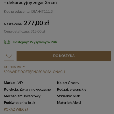
– dekoracyjny zegar 35 cm
Kod producenta: DIA-HT111.3
277,00 zł
Nasza cena:
Cena detaliczna: 315,00 zł
Dostępny! Wysyłamy w 24h
DO KOSZYKA
KUP NA RATY
SPRAWDŹ DOSTĘPNOŚĆ W SALONACH
Marka:
JVD
Kolor:
Czarny
Kolekcja:
Zegary nowoczesne
Rodzaj:
eleganckie
Mechanizm:
kwarcowy
Szkiełko:
brak
Podświetlenie:
brak
Materiał:
Akryl
POKAŻ WIĘCEJ