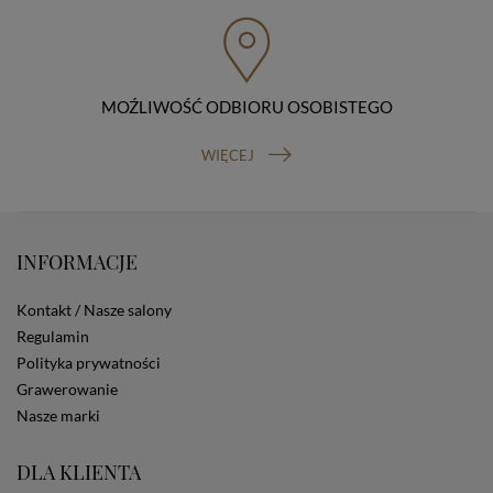
przenoszenia danych, prawo do wniesienia skargi do
organu nadzorczego (Prezesa Urzędu Ochrony Danych
Osobowych, ul. Stawki 2, 00-193 Warszawa) oraz
prawo do cofnięcia zgody na przetwarzanie danych
osobowych (masz prawo cofnięcia zgody na
przetwarzanie danych w dowolnym momencie;
MOŹLIWOŚĆ ODBIORU OSOBISTEGO
cofnięcie zgody nie ma wpływu na zgodność z prawem
przetwarzania, którego dokonano na podstawie Twojej
WIĘCEJ
zgody przed jej cofnięciem). W celu wykonania swoich
praw skieruj do nas odpowiednie żądanie.
Informacja o dobrowolności podania danych
Podanie przez Ciebie danych jest dobrowolne. Jeżeli
nie podasz danych, nie będziesz mógł przeglądać
INFORMACJE
zawartości naszej strony
Zautomatyzowane podejmowanie decyzji
Kontakt / Nasze salony
Na stronie Sklepu są wykorzystywane pliki cookies.
Regulamin
Stosowane są one w celach zapewnienia maksymalnej
Polityka prywatności
wygody wszystkich użytkowników (w tym Kupujących)
przy korzystaniu ze Sklepu (zapamiętywanie
Grawerowanie
preferencji i ustawień na stronie, zbieranie
Nasze marki
anonimowych danych dla celów reklamowych i
statystycznych, także przez inne portale, w tym
DLA KLIENTA
portale społecznościowe, np. Facebook). Korzystanie
ze Sklepu bez zmiany ustawień w przeglądarce