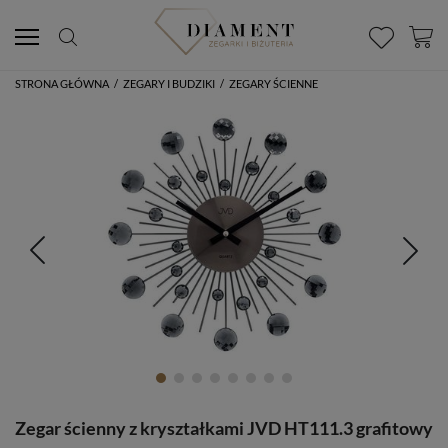
STRONA GŁÓWNA
/
ZEGARY I BUDZIKI
/
ZEGARY ŚCIENNE
Zegar ścienny z kryształkami JVD HT111.3 grafitowy