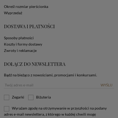
dotyczących cookies oznacza, że będą one
Określ rozmiar pierścionka
zamieszczane w urządzeniu końcowym każdego
Wyprzedaż
użytkownika. Jeżeli użytkownik nie wyraża zgody na
stosowanie plików cookies powinien zmienić
ustawienia swojej przeglądarki.
Tu znajduje się więcej
DOSTAWA I PŁATNOŚCI
informacji o plikach cookies.
Sposoby płatności
Koszty i formy dostawy
Zwroty i reklamacje
DOŁĄCZ DO NEWSLETTERA
Bądź na bieżąco z nowościami, promocjami i konkursami.
WYŚLIJ
Zegarki
Biżuteria
Wyrażam zgodę na otrzymywanie w przyszłości na podany
adres e-mail newslettera, z którego w każdej chwili mogę