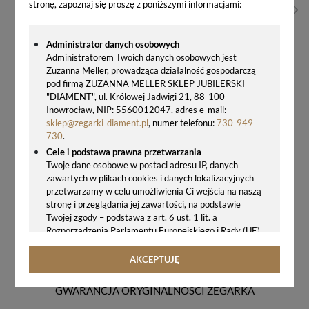
stronę, zapoznaj się proszę z poniższymi informacjami:
Administrator danych osobowych
Administratorem Twoich danych osobowych jest
Zuzanna Meller, prowadząca działalność gospodarczą
pod firmą ZUZANNA MELLER SKLEP JUBILERSKI
"DIAMENT", ul. Królowej Jadwigi 21, 88-100
Inowrocław, NIP: 5560012047, adres e-mail:
sklep@zegarki-diament.pl
, numer telefonu:
730-949-
730
.
Cele i podstawa prawna przetwarzania
ZEGAR ŚCIENNY Z KRYSZTAŁKAMI JVD HT111.3 GRAFITOWY – DEKORACYJNY ZEGAR 35 CM
Twoje dane osobowe w postaci adresu IP, danych
zawartych w plikach cookies i danych lokalizacyjnych
277,00 zł
przetwarzamy w celu umożliwienia Ci wejścia na naszą
stronę i przeglądania jej zawartości, na podstawie
Twojej zgody – podstawa z art. 6 ust. 1 lit. a
Rozporządzenia Parlamentu Europejskiego i Rady (UE)
2016/679 z 27.04.2016 r. w sprawie ochrony osób
fizycznych w związku z przetwarzaniem danych
AKCEPTUJĘ
osobowych i w sprawie swobodnego przepływu takich
danych oraz uchylenia dyrektywy 95/46/WE (ogólne
GWARANCJA ORYGINALNOŚCI ZEGARKA
rozporządzenie o ochronie danych, tj. RODO).