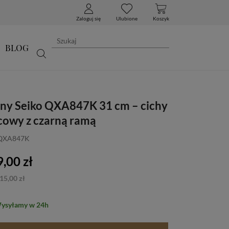
Zaloguj się
Ulubione
Koszyk
BLOG
nny Seiko QXA847K 31 cm – cichy
cowy z czarną ramą
 QXA847K
,00 zł
15,00 zł
Wysyłamy w 24h