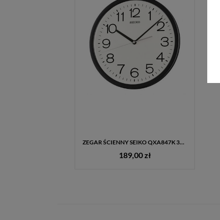
ZEGAR ŚCIENNY SEIKO QXA847K 31 CM – CICHY ZEGAR KWARCOWY Z CZARNĄ RAMĄ
189,00 zł