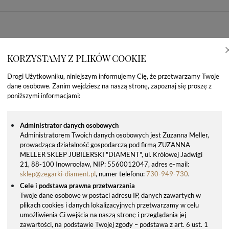
KORZYSTAMY Z PLIKÓW COOKIE
Drogi Użytkowniku, niniejszym informujemy Cię, że przetwarzamy Twoje
dane osobowe. Zanim wejdziesz na naszą stronę, zapoznaj się proszę z
poniższymi informacjami:
Administrator danych osobowych
Administratorem Twoich danych osobowych jest Zuzanna Meller,
prowadząca działalność gospodarczą pod firmą ZUZANNA
OSTATNIO OGLĄDANE PRODUKTY
MELLER SKLEP JUBILERSKI "DIAMENT", ul. Królowej Jadwigi
21, 88-100 Inowrocław, NIP: 5560012047, adres e-mail:
sklep@zegarki-diament.pl
, numer telefonu:
730-949-730
.
Cele i podstawa prawna przetwarzania
Twoje dane osobowe w postaci adresu IP, danych zawartych w
plikach cookies i danych lokalizacyjnych przetwarzamy w celu
umożliwienia Ci wejścia na naszą stronę i przeglądania jej
zawartości, na podstawie Twojej zgody – podstawa z art. 6 ust. 1