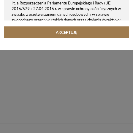
lit. a Rozporządzenia Parlamentu Europejskiego i Rady (UE)
2016/679 z 27.04.2016 r. w sprawie ochrony osób fizycznych w
związku z przetwarzaniem danych osobowych i w sprawie
swobodnego przepływu takich danych oraz uchylenia dyrektywy
95/46/WE (ogólne rozporządzenie o ochronie danych, tj. RODO).
Odbiorcy danych
AKCEPTUJĘ
Twoje dane osobowe możemy udostępniać hostingodawcy. Takie
podmioty przetwarzają dane na podstawie umowy z nami i tylko
zgodnie z naszymi poleceniami. Przekazujemy Twoje dane poza
teren Polski/UE/Europejskiego Obszaru Gospodarczego.
Okres przechowywania danych
Twoje dane przechowujemy do czasu posiadania udzielonej przez
Ciebie zgody.
Twoje prawa
Przysługuje Ci prawo dostępu do swoich danych oraz otrzymania
ich kopii, prawo do sprostowania (poprawiania) swoich danych,
prawo do usunięcia danych (jeżeli Twoim zdaniem nie ma
podstaw do tego, abyśmy przetwarzali Twoje dane, możesz
zażądać, abyśmy je usunęli), prawo do ograniczenia
przetwarzania danych (możesz zażądać, abyśmy ograniczyli
przetwarzanie Twoich danych osobowych wyłącznie do ich
przechowywania lub wykonywania uzgodnionych z Tobą działań,
jeżeli Twoim zdaniem mamy nieprawidłowe dane na Twój temat