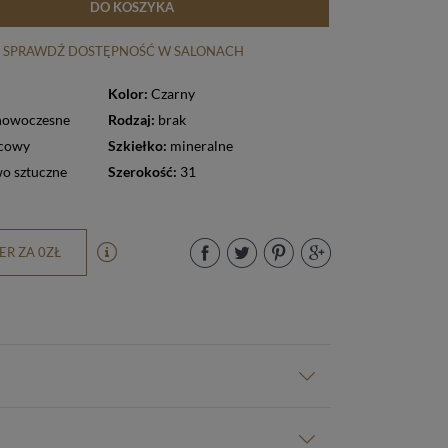
DO KOSZYKA
SPRAWDŹ DOSTĘPNOŚĆ W SALONACH
Kolor:
Czarny
nowoczesne
Rodzaj:
brak
cowy
Szkiełko:
mineralne
o sztuczne
Szerokość:
31
R ZA 0ZŁ