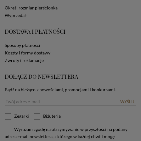
dotyczących cookies oznacza, że będą one
Określ rozmiar pierścionka
zamieszczane w urządzeniu końcowym każdego
Wyprzedaż
użytkownika. Jeżeli użytkownik nie wyraża zgody na
stosowanie plików cookies powinien zmienić
ustawienia swojej przeglądarki.
Tu znajduje się więcej
DOSTAWA I PŁATNOŚCI
informacji o plikach cookies.
Sposoby płatności
Koszty i formy dostawy
Zwroty i reklamacje
DOŁĄCZ DO NEWSLETTERA
Bądź na bieżąco z nowościami, promocjami i konkursami.
WYŚLIJ
Zegarki
Biżuteria
Wyrażam zgodę na otrzymywanie w przyszłości na podany
adres e-mail newslettera, z którego w każdej chwili mogę