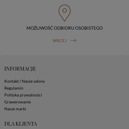
przenoszenia danych, prawo do wniesienia skargi do
organu nadzorczego (Prezesa Urzędu Ochrony Danych
Osobowych, ul. Stawki 2, 00-193 Warszawa) oraz
prawo do cofnięcia zgody na przetwarzanie danych
osobowych (masz prawo cofnięcia zgody na
przetwarzanie danych w dowolnym momencie;
MOŹLIWOŚĆ ODBIORU OSOBISTEGO
cofnięcie zgody nie ma wpływu na zgodność z prawem
przetwarzania, którego dokonano na podstawie Twojej
WIĘCEJ
zgody przed jej cofnięciem). W celu wykonania swoich
praw skieruj do nas odpowiednie żądanie.
Informacja o dobrowolności podania danych
Podanie przez Ciebie danych jest dobrowolne. Jeżeli
nie podasz danych, nie będziesz mógł przeglądać
INFORMACJE
zawartości naszej strony
Zautomatyzowane podejmowanie decyzji
Kontakt / Nasze salony
Na stronie Sklepu są wykorzystywane pliki cookies.
Regulamin
Stosowane są one w celach zapewnienia maksymalnej
Polityka prywatności
wygody wszystkich użytkowników (w tym Kupujących)
przy korzystaniu ze Sklepu (zapamiętywanie
Grawerowanie
preferencji i ustawień na stronie, zbieranie
Nasze marki
anonimowych danych dla celów reklamowych i
statystycznych, także przez inne portale, w tym
DLA KLIENTA
portale społecznościowe, np. Facebook). Korzystanie
ze Sklepu bez zmiany ustawień w przeglądarce