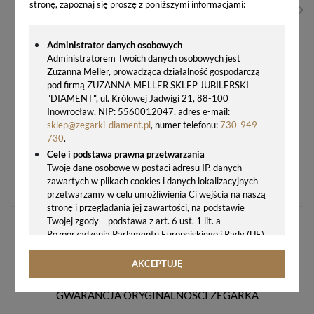
stronę, zapoznaj się proszę z poniższymi informacjami:
Administrator danych osobowych
Administratorem Twoich danych osobowych jest
Zuzanna Meller, prowadząca działalność gospodarczą
pod firmą ZUZANNA MELLER SKLEP JUBILERSKI
"DIAMENT", ul. Królowej Jadwigi 21, 88-100
Inowrocław, NIP: 5560012047, adres e-mail:
sklep@zegarki-diament.pl
, numer telefonu:
730-949-
730
.
Cele i podstawa prawna przetwarzania
ZEGAR ŚCIENNY SEIKO QXA821W 30X30 CM – ELEGANCKI I CZYTELNY ZEGAR DO DOMU I BIURA
Twoje dane osobowe w postaci adresu IP, danych
zawartych w plikach cookies i danych lokalizacyjnych
268,00 zł
przetwarzamy w celu umożliwienia Ci wejścia na naszą
stronę i przeglądania jej zawartości, na podstawie
Twojej zgody – podstawa z art. 6 ust. 1 lit. a
Rozporządzenia Parlamentu Europejskiego i Rady (UE)
2016/679 z 27.04.2016 r. w sprawie ochrony osób
fizycznych w związku z przetwarzaniem danych
AKCEPTUJĘ
osobowych i w sprawie swobodnego przepływu takich
danych oraz uchylenia dyrektywy 95/46/WE (ogólne
GWARANCJA ORYGINALNOŚCI ZEGARKA
rozporządzenie o ochronie danych, tj. RODO).