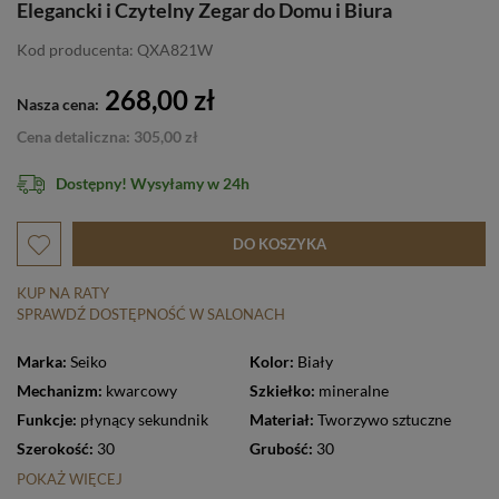
Elegancki i Czytelny Zegar do Domu i Biura
Kod producenta: QXA821W
268,00 zł
Nasza cena:
Cena detaliczna: 305,00 zł
Dostępny! Wysyłamy w 24h
DO KOSZYKA
KUP NA RATY
SPRAWDŹ DOSTĘPNOŚĆ W SALONACH
Marka:
Seiko
Kolor:
Biały
Mechanizm:
kwarcowy
Szkiełko:
mineralne
Funkcje:
płynący sekundnik
Materiał:
Tworzywo sztuczne
Szerokość:
30
Grubość:
30
POKAŻ WIĘCEJ