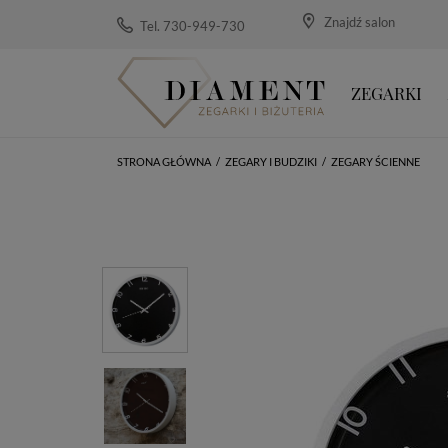
Znajdź salon
Tel. 730-949-730
ZEGARKI
STRONA GŁÓWNA
/
ZEGARY I BUDZIKI
/
ZEGARY ŚCIENNE