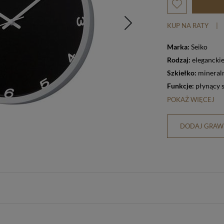
KUP NA RATY
|
Marka:
Seiko
Rodzaj:
elegancki
Szkiełko:
mineral
Funkcje:
płynący 
POKAŻ WIĘCEJ
DODAJ GRAWE