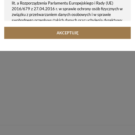
lit. a Rozporządzenia Parlamentu Europejskiego i Rady (UE)
2016/679 z 27.04.2016 r. w sprawie ochrony osób fizycznych w
związku z przetwarzaniem danych osobowych i w sprawie
swobodnego przepływu takich danych oraz uchylenia dyrektywy
95/46/WE (ogólne rozporządzenie o ochronie danych, tj. RODO).
Odbiorcy danych
AKCEPTUJĘ
Twoje dane osobowe możemy udostępniać hostingodawcy. Takie
podmioty przetwarzają dane na podstawie umowy z nami i tylko
zgodnie z naszymi poleceniami. Przekazujemy Twoje dane poza
teren Polski/UE/Europejskiego Obszaru Gospodarczego.
Okres przechowywania danych
Twoje dane przechowujemy do czasu posiadania udzielonej przez
Ciebie zgody.
Twoje prawa
Przysługuje Ci prawo dostępu do swoich danych oraz otrzymania
ich kopii, prawo do sprostowania (poprawiania) swoich danych,
prawo do usunięcia danych (jeżeli Twoim zdaniem nie ma
podstaw do tego, abyśmy przetwarzali Twoje dane, możesz
zażądać, abyśmy je usunęli), prawo do ograniczenia
przetwarzania danych (możesz zażądać, abyśmy ograniczyli
przetwarzanie Twoich danych osobowych wyłącznie do ich
przechowywania lub wykonywania uzgodnionych z Tobą działań,
jeżeli Twoim zdaniem mamy nieprawidłowe dane na Twój temat