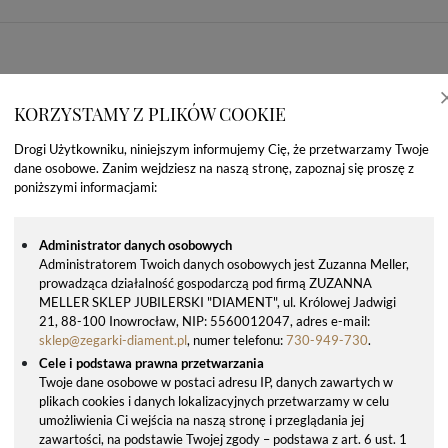
KORZYSTAMY Z PLIKÓW COOKIE
Drogi Użytkowniku, niniejszym informujemy Cię, że przetwarzamy Twoje
dane osobowe. Zanim wejdziesz na naszą stronę, zapoznaj się proszę z
poniższymi informacjami:
Administrator danych osobowych
Administratorem Twoich danych osobowych jest Zuzanna Meller,
prowadząca działalność gospodarczą pod firmą ZUZANNA
OSTATNIO OGLĄDANE PRODUKTY
MELLER SKLEP JUBILERSKI "DIAMENT", ul. Królowej Jadwigi
21, 88-100 Inowrocław, NIP: 5560012047, adres e-mail:
sklep@zegarki-diament.pl
, numer telefonu:
730-949-730
.
Cele i podstawa prawna przetwarzania
Twoje dane osobowe w postaci adresu IP, danych zawartych w
plikach cookies i danych lokalizacyjnych przetwarzamy w celu
umożliwienia Ci wejścia na naszą stronę i przeglądania jej
zawartości, na podstawie Twojej zgody – podstawa z art. 6 ust. 1