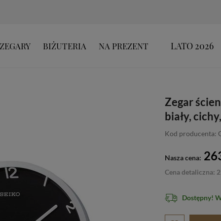
LATO 2026
ZEGARY
BIŻUTERIA
NA PREZENT
Zegar ście
biały, cich
Kod producenta
263
Nasza cena:
Cena detaliczna: 2
Dostępny! 