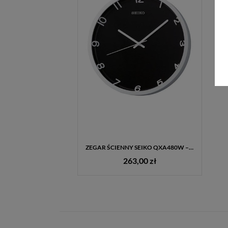
ZEGAR ŚCIENNY SEIKO QXA480W – CZARNO-BIAŁY, CICHY, PŁYNĄCY SEKUNDNIK
263,00 zł