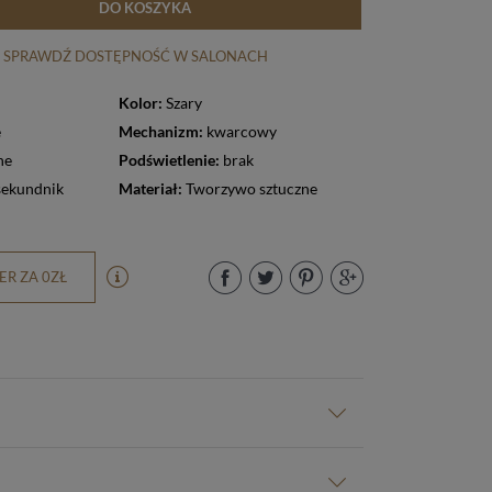
DO KOSZYKA
SPRAWDŹ DOSTĘPNOŚĆ W SALONACH
Kolor:
Szary
e
Mechanizm:
kwarcowy
ne
Podświetlenie:
brak
sekundnik
Materiał:
Tworzywo sztuczne
R ZA 0ZŁ