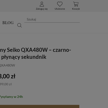
Zaloguj się
Ulubione
Koszyk
BLOG
nny Seiko QXA480W – czarno-
y, płynący sekundnik
: QXA480W
,00 zł
99,00 zł
Wysyłamy w 24h