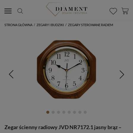
STRONA GŁÓWNA
/
ZEGARY I BUDZIKI
/
ZEGARY STEROWANE RADIEM
Zegar ścienny radiowy JVD NR7172.1 jasny brąz –