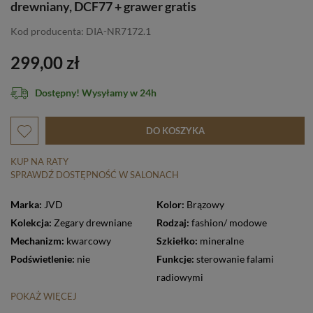
drewniany, DCF77 + grawer gratis
Kod producenta: DIA-NR7172.1
299,00 zł
Dostępny! Wysyłamy w 24h
DO KOSZYKA
KUP NA RATY
SPRAWDŹ DOSTĘPNOŚĆ W SALONACH
Marka:
JVD
Kolor:
Brązowy
Kolekcja:
Zegary drewniane
Rodzaj:
fashion/ modowe
Mechanizm:
kwarcowy
Szkiełko:
mineralne
Podświetlenie:
nie
Funkcje:
sterowanie falami
radiowymi
POKAŻ WIĘCEJ