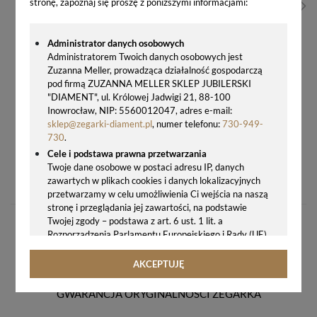
stronę, zapoznaj się proszę z poniższymi informacjami:
Administrator danych osobowych
Administratorem Twoich danych osobowych jest
Zuzanna Meller, prowadząca działalność gospodarczą
pod firmą ZUZANNA MELLER SKLEP JUBILERSKI
"DIAMENT", ul. Królowej Jadwigi 21, 88-100
Inowrocław, NIP: 5560012047, adres e-mail:
sklep@zegarki-diament.pl
, numer telefonu:
730-949-
730
.
Cele i podstawa prawna przetwarzania
ZEGAR ŚCIENNY RADIOWY JVD NR7172.1 JASNY BRĄZ – DREWNIANY, DCF77 + GRAWER GRATIS
Twoje dane osobowe w postaci adresu IP, danych
zawartych w plikach cookies i danych lokalizacyjnych
299,00 zł
przetwarzamy w celu umożliwienia Ci wejścia na naszą
stronę i przeglądania jej zawartości, na podstawie
Twojej zgody – podstawa z art. 6 ust. 1 lit. a
Rozporządzenia Parlamentu Europejskiego i Rady (UE)
2016/679 z 27.04.2016 r. w sprawie ochrony osób
fizycznych w związku z przetwarzaniem danych
AKCEPTUJĘ
osobowych i w sprawie swobodnego przepływu takich
danych oraz uchylenia dyrektywy 95/46/WE (ogólne
GWARANCJA ORYGINALNOŚCI ZEGARKA
rozporządzenie o ochronie danych, tj. RODO).