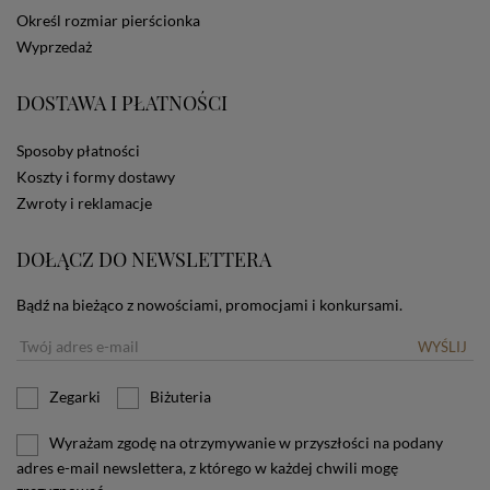
dotyczących cookies oznacza, że będą one
Określ rozmiar pierścionka
zamieszczane w urządzeniu końcowym każdego
Wyprzedaż
użytkownika. Jeżeli użytkownik nie wyraża zgody na
stosowanie plików cookies powinien zmienić
ustawienia swojej przeglądarki.
Tu znajduje się więcej
DOSTAWA I PŁATNOŚCI
informacji o plikach cookies.
Sposoby płatności
Koszty i formy dostawy
Zwroty i reklamacje
DOŁĄCZ DO NEWSLETTERA
Bądź na bieżąco z nowościami, promocjami i konkursami.
WYŚLIJ
Zegarki
Biżuteria
Wyrażam zgodę na otrzymywanie w przyszłości na podany
adres e-mail newslettera, z którego w każdej chwili mogę