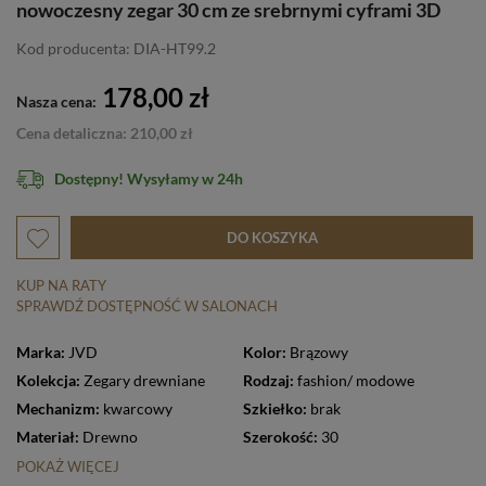
nowoczesny zegar 30 cm ze srebrnymi cyframi 3D
Kod producenta: DIA-HT99.2
178,00 zł
Nasza cena:
Cena detaliczna: 210,00 zł
Dostępny! Wysyłamy w 24h
DO KOSZYKA
KUP NA RATY
SPRAWDŹ DOSTĘPNOŚĆ W SALONACH
Marka:
JVD
Kolor:
Brązowy
Kolekcja:
Zegary drewniane
Rodzaj:
fashion/ modowe
Mechanizm:
kwarcowy
Szkiełko:
brak
Materiał:
Drewno
Szerokość:
30
POKAŻ WIĘCEJ