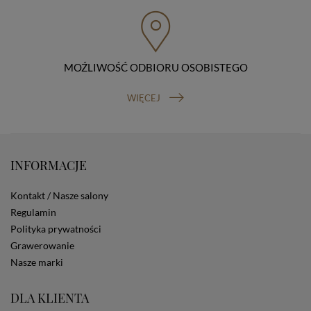
przenoszenia danych, prawo do wniesienia skargi do
organu nadzorczego (Prezesa Urzędu Ochrony Danych
Osobowych, ul. Stawki 2, 00-193 Warszawa) oraz
prawo do cofnięcia zgody na przetwarzanie danych
osobowych (masz prawo cofnięcia zgody na
przetwarzanie danych w dowolnym momencie;
MOŹLIWOŚĆ ODBIORU OSOBISTEGO
cofnięcie zgody nie ma wpływu na zgodność z prawem
przetwarzania, którego dokonano na podstawie Twojej
WIĘCEJ
zgody przed jej cofnięciem). W celu wykonania swoich
praw skieruj do nas odpowiednie żądanie.
Informacja o dobrowolności podania danych
Podanie przez Ciebie danych jest dobrowolne. Jeżeli
nie podasz danych, nie będziesz mógł przeglądać
INFORMACJE
zawartości naszej strony
Zautomatyzowane podejmowanie decyzji
Kontakt / Nasze salony
Na stronie Sklepu są wykorzystywane pliki cookies.
Regulamin
Stosowane są one w celach zapewnienia maksymalnej
Polityka prywatności
wygody wszystkich użytkowników (w tym Kupujących)
przy korzystaniu ze Sklepu (zapamiętywanie
Grawerowanie
preferencji i ustawień na stronie, zbieranie
Nasze marki
anonimowych danych dla celów reklamowych i
statystycznych, także przez inne portale, w tym
DLA KLIENTA
portale społecznościowe, np. Facebook). Korzystanie
ze Sklepu bez zmiany ustawień w przeglądarce