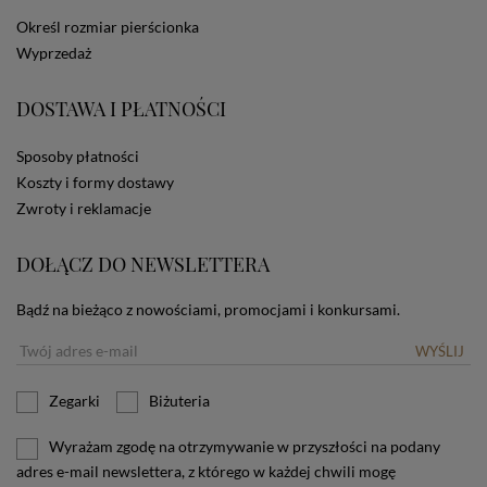
dotyczących cookies oznacza, że będą one
Określ rozmiar pierścionka
zamieszczane w urządzeniu końcowym każdego
Wyprzedaż
użytkownika. Jeżeli użytkownik nie wyraża zgody na
stosowanie plików cookies powinien zmienić
ustawienia swojej przeglądarki.
Tu znajduje się więcej
DOSTAWA I PŁATNOŚCI
informacji o plikach cookies.
Sposoby płatności
Koszty i formy dostawy
Zwroty i reklamacje
DOŁĄCZ DO NEWSLETTERA
Bądź na bieżąco z nowościami, promocjami i konkursami.
WYŚLIJ
Zegarki
Biżuteria
Wyrażam zgodę na otrzymywanie w przyszłości na podany
adres e-mail newslettera, z którego w każdej chwili mogę