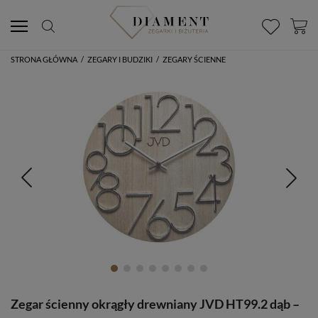
STRONA GŁÓWNA
/
ZEGARY I BUDZIKI
/
ZEGARY ŚCIENNE
Zegar ścienny okrągły drewniany JVD HT99.2 dąb –