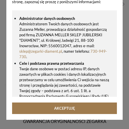
stronę, zapoznaj się proszę z poniższymi informacjami:
Administrator danych osobowych
Administratorem Twoich danych osobowych jest
Zuzanna Meller, prowadząca działalność gospodarczą
pod firmą ZUZANNA MELLER SKLEP JUBILERSKI
"DIAMENT", ul. Królowej Jadwigi 21, 88-100
Inowrocław, NIP: 5560012047, adres e-mail:
sklep@zegarki-diament.pl
, numer telefonu:
730-949-
730
.
Cele i podstawa prawna przetwarzania
ZEGAR ŚCIENNY OKRĄGŁY DREWNIANY JVD HT99.2 DĄB – NOWOCZESNY ZEGAR 30 CM ZE SREBRNYMI CYFRAMI 3D
Twoje dane osobowe w postaci adresu IP, danych
zawartych w plikach cookies i danych lokalizacyjnych
178,00 zł
przetwarzamy w celu umożliwienia Ci wejścia na naszą
stronę i przeglądania jej zawartości, na podstawie
Twojej zgody – podstawa z art. 6 ust. 1 lit. a
Rozporządzenia Parlamentu Europejskiego i Rady (UE)
2016/679 z 27.04.2016 r. w sprawie ochrony osób
fizycznych w związku z przetwarzaniem danych
AKCEPTUJĘ
osobowych i w sprawie swobodnego przepływu takich
danych oraz uchylenia dyrektywy 95/46/WE (ogólne
GWARANCJA ORYGINALNOŚCI ZEGARKA
rozporządzenie o ochronie danych, tj. RODO).