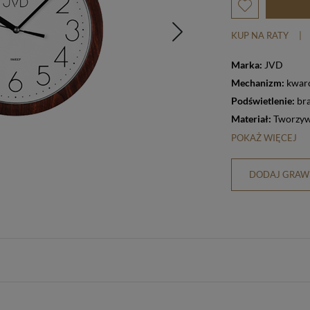
KUP NA RATY
|
Marka:
JVD
Mechanizm:
kwar
Podświetlenie:
br
Materiał:
Tworzyw
POKAŻ WIĘCEJ
DODAJ GRAWE