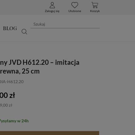
Zaloguj się
Ulubione
Koszyk
BLOG
nny JVD H612.20 – imitacja
rewna, 25 cm
DIA-H612.20
00 zł
9,00 zł
Wysyłamy w 24h