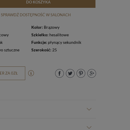
DO KOSZYKA
SPRAWDŹ DOSTĘPNOŚĆ W SALONACH
Kolor:
Brązowy
cowy
Szkiełko:
hesalitowe
ak
Funkcje:
płynący sekundnik
o sztuczne
Szerokość:
25
R ZA 0ZŁ