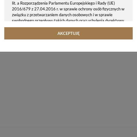
lit. a Rozporządzenia Parlamentu Europejskiego i Rady (UE)
2016/679 z 27.04.2016 r. w sprawie ochrony osób fizycznych w
związku z przetwarzaniem danych osobowych i w sprawie
swobodnego przepływu takich danych oraz uchylenia dyrektywy
95/46/WE (ogólne rozporządzenie o ochronie danych, tj. RODO).
Odbiorcy danych
AKCEPTUJĘ
Twoje dane osobowe możemy udostępniać hostingodawcy. Takie
podmioty przetwarzają dane na podstawie umowy z nami i tylko
zgodnie z naszymi poleceniami. Przekazujemy Twoje dane poza
teren Polski/UE/Europejskiego Obszaru Gospodarczego.
Okres przechowywania danych
Twoje dane przechowujemy do czasu posiadania udzielonej przez
Ciebie zgody.
Twoje prawa
Przysługuje Ci prawo dostępu do swoich danych oraz otrzymania
ich kopii, prawo do sprostowania (poprawiania) swoich danych,
prawo do usunięcia danych (jeżeli Twoim zdaniem nie ma
podstaw do tego, abyśmy przetwarzali Twoje dane, możesz
zażądać, abyśmy je usunęli), prawo do ograniczenia
przetwarzania danych (możesz zażądać, abyśmy ograniczyli
przetwarzanie Twoich danych osobowych wyłącznie do ich
przechowywania lub wykonywania uzgodnionych z Tobą działań,
jeżeli Twoim zdaniem mamy nieprawidłowe dane na Twój temat