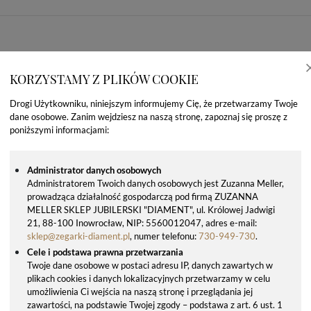
KORZYSTAMY Z PLIKÓW COOKIE
Drogi Użytkowniku, niniejszym informujemy Cię, że przetwarzamy Twoje
dane osobowe. Zanim wejdziesz na naszą stronę, zapoznaj się proszę z
poniższymi informacjami:
Administrator danych osobowych
Administratorem Twoich danych osobowych jest Zuzanna Meller,
prowadząca działalność gospodarczą pod firmą ZUZANNA
OSTATNIO OGLĄDANE PRODUKTY
MELLER SKLEP JUBILERSKI "DIAMENT", ul. Królowej Jadwigi
21, 88-100 Inowrocław, NIP: 5560012047, adres e-mail:
sklep@zegarki-diament.pl
, numer telefonu:
730-949-730
.
Cele i podstawa prawna przetwarzania
Twoje dane osobowe w postaci adresu IP, danych zawartych w
plikach cookies i danych lokalizacyjnych przetwarzamy w celu
umożliwienia Ci wejścia na naszą stronę i przeglądania jej
zawartości, na podstawie Twojej zgody – podstawa z art. 6 ust. 1