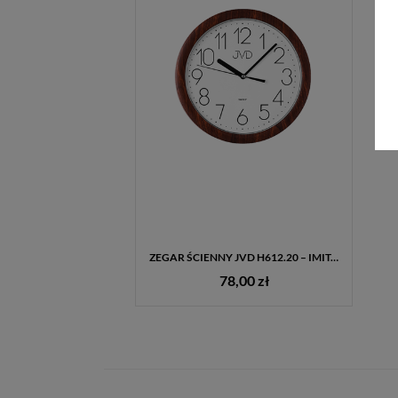
ZEGAR ŚCIENNY JVD H612.20 – IMITACJA CIEMNEGO DREWNA, 25 CM
78,00 zł