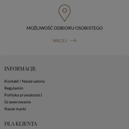
przenoszenia danych, prawo do wniesienia skargi do
organu nadzorczego (Prezesa Urzędu Ochrony Danych
Osobowych, ul. Stawki 2, 00-193 Warszawa) oraz
prawo do cofnięcia zgody na przetwarzanie danych
osobowych (masz prawo cofnięcia zgody na
przetwarzanie danych w dowolnym momencie;
MOŹLIWOŚĆ ODBIORU OSOBISTEGO
cofnięcie zgody nie ma wpływu na zgodność z prawem
przetwarzania, którego dokonano na podstawie Twojej
WIĘCEJ
zgody przed jej cofnięciem). W celu wykonania swoich
praw skieruj do nas odpowiednie żądanie.
Informacja o dobrowolności podania danych
Podanie przez Ciebie danych jest dobrowolne. Jeżeli
nie podasz danych, nie będziesz mógł przeglądać
INFORMACJE
zawartości naszej strony
Zautomatyzowane podejmowanie decyzji
Kontakt / Nasze salony
Na stronie Sklepu są wykorzystywane pliki cookies.
Regulamin
Stosowane są one w celach zapewnienia maksymalnej
Polityka prywatności
wygody wszystkich użytkowników (w tym Kupujących)
przy korzystaniu ze Sklepu (zapamiętywanie
Grawerowanie
preferencji i ustawień na stronie, zbieranie
Nasze marki
anonimowych danych dla celów reklamowych i
statystycznych, także przez inne portale, w tym
DLA KLIENTA
portale społecznościowe, np. Facebook). Korzystanie
ze Sklepu bez zmiany ustawień w przeglądarce