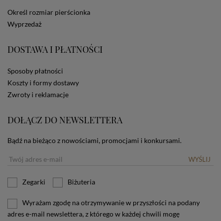
dotyczących cookies oznacza, że będą one
Określ rozmiar pierścionka
zamieszczane w urządzeniu końcowym każdego
Wyprzedaż
użytkownika. Jeżeli użytkownik nie wyraża zgody na
stosowanie plików cookies powinien zmienić
ustawienia swojej przeglądarki.
Tu znajduje się więcej
DOSTAWA I PŁATNOŚCI
informacji o plikach cookies.
Sposoby płatności
Koszty i formy dostawy
Zwroty i reklamacje
DOŁĄCZ DO NEWSLETTERA
Bądź na bieżąco z nowościami, promocjami i konkursami.
WYŚLIJ
Zegarki
Biżuteria
Wyrażam zgodę na otrzymywanie w przyszłości na podany
adres e-mail newslettera, z którego w każdej chwili mogę