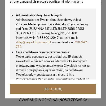
stronę, zapoznaj się proszę z poniższymi informacjami:
Administrator danych osobowych
Administratorem Twoich danych osobowych jest
Zuzanna Meller, prowadząca działalność gospodarczą
pod firmą ZUZANNA MELLER SKLEP JUBILERSKI
"DIAMENT", ul. Królowej Jadwigi 21, 88-100
Inowrocław, NIP: 5560012047, adres e-mail:
sklep@zegarki-diament.pl
, numer telefonu:
730-949-
730
.
Cele i podstawa prawna przetwarzania
ZEGAR ŚCIENNY CIEMNOBRĄZOWY JVD HP683.5 – CICHY Z PŁYNĄCYM SEKUNDNIKIEM 25,5 CM
Twoje dane osobowe w postaci adresu IP, danych
zawartych w plikach cookies i danych lokalizacyjnych
66,00 zł
przetwarzamy w celu umożliwienia Ci wejścia na naszą
stronę i przeglądania jej zawartości, na podstawie
Twojej zgody – podstawa z art. 6 ust. 1 lit. a
Rozporządzenia Parlamentu Europejskiego i Rady (UE)
2016/679 z 27.04.2016 r. w sprawie ochrony osób
fizycznych w związku z przetwarzaniem danych
AKCEPTUJĘ
osobowych i w sprawie swobodnego przepływu takich
danych oraz uchylenia dyrektywy 95/46/WE (ogólne
GWARANCJA ORYGINALNOŚCI ZEGARKA
rozporządzenie o ochronie danych, tj. RODO).