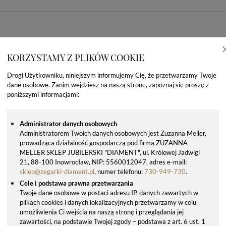
KORZYSTAMY Z PLIKÓW COOKIE
Drogi Użytkowniku, niniejszym informujemy Cię, że przetwarzamy Twoje
dane osobowe. Zanim wejdziesz na naszą stronę, zapoznaj się proszę z
poniższymi informacjami:
Administrator danych osobowych
Administratorem Twoich danych osobowych jest Zuzanna Meller,
prowadząca działalność gospodarczą pod firmą ZUZANNA
OSTATNIO OGLĄDANE PRODUKTY
MELLER SKLEP JUBILERSKI "DIAMENT", ul. Królowej Jadwigi
21, 88-100 Inowrocław, NIP: 5560012047, adres e-mail:
sklep@zegarki-diament.pl
, numer telefonu:
730-949-730
.
Cele i podstawa prawna przetwarzania
Twoje dane osobowe w postaci adresu IP, danych zawartych w
plikach cookies i danych lokalizacyjnych przetwarzamy w celu
umożliwienia Ci wejścia na naszą stronę i przeglądania jej
zawartości, na podstawie Twojej zgody – podstawa z art. 6 ust. 1