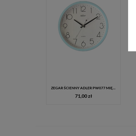
ZEGAR ŚCIENNY ADLER PW077 MIĘTOWY – NOWOCZESNY DESIGN I PRECYZJA CHODU
71,00 zł