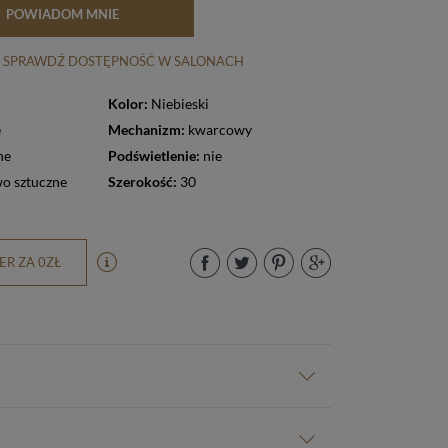
POWIADOM MNIE
SPRAWDŹ DOSTĘPNOŚĆ W SALONACH
Kolor:
Niebieski
e
Mechanizm:
kwarcowy
ne
Podświetlenie:
nie
o sztuczne
Szerokość:
30
R ZA 0ZŁ