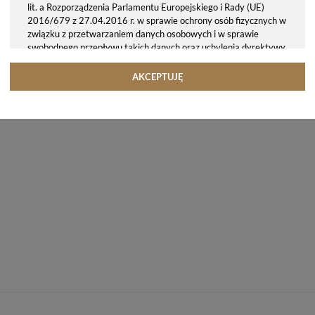
lit. a Rozporządzenia Parlamentu Europejskiego i Rady (UE)
2016/679 z 27.04.2016 r. w sprawie ochrony osób fizycznych w
związku z przetwarzaniem danych osobowych i w sprawie
swobodnego przepływu takich danych oraz uchylenia dyrektywy
95/46/WE (ogólne rozporządzenie o ochronie danych, tj. RODO).
Odbiorcy danych
AKCEPTUJĘ
Twoje dane osobowe możemy udostępniać hostingodawcy. Takie
podmioty przetwarzają dane na podstawie umowy z nami i tylko
zgodnie z naszymi poleceniami. Przekazujemy Twoje dane poza
teren Polski/UE/Europejskiego Obszaru Gospodarczego.
Okres przechowywania danych
Twoje dane przechowujemy do czasu posiadania udzielonej przez
Ciebie zgody.
Twoje prawa
Przysługuje Ci prawo dostępu do swoich danych oraz otrzymania
ich kopii, prawo do sprostowania (poprawiania) swoich danych,
prawo do usunięcia danych (jeżeli Twoim zdaniem nie ma
podstaw do tego, abyśmy przetwarzali Twoje dane, możesz
zażądać, abyśmy je usunęli), prawo do ograniczenia
przetwarzania danych (możesz zażądać, abyśmy ograniczyli
przetwarzanie Twoich danych osobowych wyłącznie do ich
przechowywania lub wykonywania uzgodnionych z Tobą działań,
jeżeli Twoim zdaniem mamy nieprawidłowe dane na Twój temat