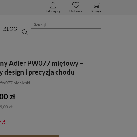
Zaloguj się
Ulubione
Koszyk
BLOG
nny Adler PW077 miętowy –
 design i precyzja chodu
PW077 niebieski
00 zł
9,00 zł
ny!