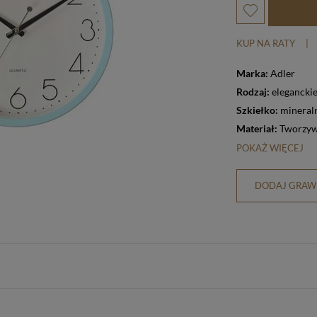
KUP NA RATY
|
Marka:
Adler
Rodzaj:
elegancki
Szkiełko:
mineral
Materiał:
Tworzyw
POKAŻ WIĘCEJ
DODAJ GRAWE