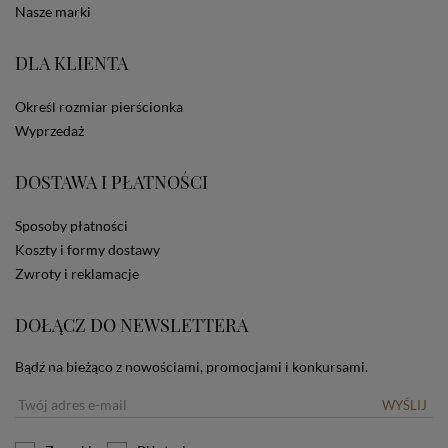
statystycznych, także przez inne portale, w tym
Nasze marki
portale społecznościowe, np. Facebook). Korzystanie
ze Sklepu bez zmiany ustawień w przeglądarce
dotyczących cookies oznacza, że będą one
DLA KLIENTA
zamieszczane w urządzeniu końcowym każdego
użytkownika. Jeżeli użytkownik nie wyraża zgody na
Określ rozmiar pierścionka
stosowanie plików cookies powinien zmienić
Wyprzedaż
ustawienia swojej przeglądarki.
Tu znajduje się więcej
informacji o plikach cookies.
DOSTAWA I PŁATNOŚCI
Sposoby płatności
Koszty i formy dostawy
Zwroty i reklamacje
DOŁĄCZ DO NEWSLETTERA
Bądź na bieżąco z nowościami, promocjami i konkursami.
WYŚLIJ