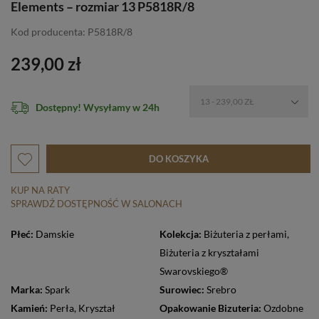
Elements – rozmiar 13 P5818R/8
Kod producenta: P5818R/8
239,00 zł
13 - 239,00 ZŁ
Dostępny! Wysyłamy w 24h
DO KOSZYKA
KUP NA RATY
SPRAWDŹ DOSTĘPNOŚĆ W SALONACH
Płeć:
Damskie
Kolekcja:
Biżuteria z perłami
,
Biżuteria z kryształami
Swarovskiego®
Marka:
Spark
Surowiec:
Srebro
Kamień:
Perła
,
Kryształ
Opakowanie Bizuteria:
Ozdobne