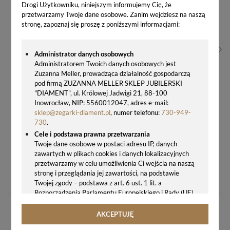
Drogi Użytkowniku, niniejszym informujemy Cię, że
przetwarzamy Twoje dane osobowe. Zanim wejdziesz na naszą
stronę, zapoznaj się proszę z poniższymi informacjami:
Administrator danych osobowych
Administratorem Twoich danych osobowych jest
Zuzanna Meller, prowadząca działalność gospodarczą
pod firmą ZUZANNA MELLER SKLEP JUBILERSKI
"DIAMENT", ul. Królowej Jadwigi 21, 88-100
Inowrocław, NIP: 5560012047, adres e-mail:
sklep@zegarki-diament.pl
, numer telefonu:
730-949-
730
.
Cele i podstawa prawna przetwarzania
Twoje dane osobowe w postaci adresu IP, danych
zawartych w plikach cookies i danych lokalizacyjnych
przetwarzamy w celu umożliwienia Ci wejścia na naszą
SREBRNY PIERŚCIONEK DAMSKI 925 Z PERŁĄ SWAROVSKI ELEMENTS – ROZMIAR 13 P5818R/8
stronę i przeglądania jej zawartości, na podstawie
239,00 zł
Twojej zgody – podstawa z art. 6 ust. 1 lit. a
Rozporządzenia Parlamentu Europejskiego i Rady (UE)
2016/679 z 27.04.2016 r. w sprawie ochrony osób
fizycznych w związku z przetwarzaniem danych
AKCEPTUJĘ
osobowych i w sprawie swobodnego przepływu takich