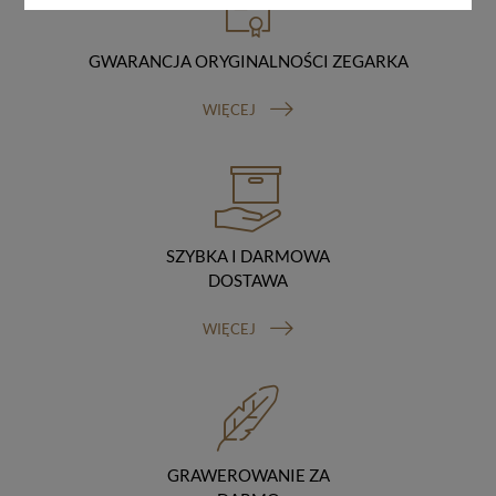
danych oraz uchylenia dyrektywy 95/46/WE (ogólne
rozporządzenie o ochronie danych, tj. RODO).
Odbiorcy danych
GWARANCJA ORYGINALNOŚCI ZEGARKA
Twoje dane osobowe możemy udostępniać
hostingodawcy. Takie podmioty przetwarzają dane na
WIĘCEJ
podstawie umowy z nami i tylko zgodnie z naszymi
poleceniami. Przekazujemy Twoje dane poza teren
Polski/UE/Europejskiego Obszaru Gospodarczego.
Okres przechowywania danych
Twoje dane przechowujemy do czasu posiadania
udzielonej przez Ciebie zgody.
Twoje prawa
SZYBKA I DARMOWA
Przysługuje Ci prawo dostępu do swoich danych oraz
DOSTAWA
otrzymania ich kopii, prawo do sprostowania
(poprawiania) swoich danych, prawo do usunięcia
WIĘCEJ
danych (jeżeli Twoim zdaniem nie ma podstaw do tego,
abyśmy przetwarzali Twoje dane, możesz zażądać,
abyśmy je usunęli), prawo do ograniczenia
przetwarzania danych (możesz zażądać, abyśmy
ograniczyli przetwarzanie Twoich danych osobowych
wyłącznie do ich przechowywania lub wykonywania
uzgodnionych z Tobą działań, jeżeli Twoim zdaniem
GRAWEROWANIE ZA
mamy nieprawidłowe dane na Twój temat lub