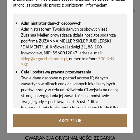
stronę, zapoznaj się proszę z poniższymi informacjami:
Administrator danych osobowych
Administratorem Twoich danych osobowych jest
Zuzanna Meller, prowadząca działalność gospodarczą
pod firmą ZUZANNA MELLER SKLEP JUBILERSKI
"DIAMENT", ul. Królowej Jadwigi 21, 88-100
Inowrocław, NIP: 5560012047, adres e-mail:
sklep@zegarki-diament.pl
, numer telefonu:
730-949-
730
.
Cele i podstawa prawna przetwarzania
Twoje dane osobowe w postaci adresu IP, danych
SREBRNE KOLCZYKI NAUSZNICE SWAROVSKI SPARK KG281653AB – KRYSZTAŁY AURORA BOREALIS
zawartych w plikach cookies i danych lokalizacyjnych
189,00 zł
przetwarzamy w celu umożliwienia Ci wejścia na naszą
stronę i przeglądania jej zawartości, na podstawie
Twojej zgody – podstawa z art. 6 ust. 1 lit. a
Rozporządzenia Parlamentu Europejskiego i Rady (UE)
2016/679 z 27.04.2016 r. w sprawie ochrony osób
fizycznych w związku z przetwarzaniem danych
AKCEPTUJĘ
osobowych i w sprawie swobodnego przepływu takich
danych oraz uchylenia dyrektywy 95/46/WE (ogólne
rozporządzenie o ochronie danych, tj. RODO).
GWARANCJA ORYGINALNOŚCI ZEGARKA