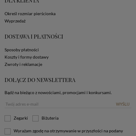
DLA KLIENTA
ze Sklepu bez zmiany ustawień w przeglądarce
dotyczących cookies oznacza, że będą one
Określ rozmiar pierścionka
zamieszczane w urządzeniu końcowym każdego
użytkownika. Jeżeli użytkownik nie wyraża zgody na
Wyprzedaż
stosowanie plików cookies powinien zmienić
ustawienia swojej przeglądarki.
Tu znajduje się więcej
DOSTAWA I PŁATNOŚCI
informacji o plikach cookies.
Sposoby płatności
Koszty i formy dostawy
Zwroty i reklamacje
DOŁĄCZ DO NEWSLETTERA
Bądź na bieżąco z nowościami, promocjami i konkursami.
WYŚLIJ
Zegarki
Biżuteria
Wyrażam zgodę na otrzymywanie w przyszłości na podany