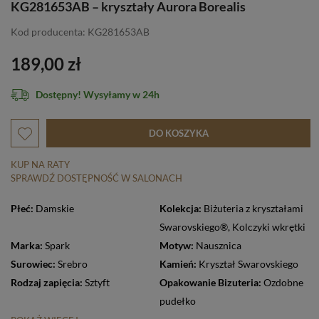
KG281653AB – kryształy Aurora Borealis
Kod producenta: KG281653AB
189,00 zł
Dostępny! Wysyłamy w 24h
DO KOSZYKA
KUP NA RATY
SPRAWDŹ DOSTĘPNOŚĆ W SALONACH
Płeć:
Damskie
Kolekcja:
Biżuteria z kryształami
Swarovskiego®
,
Kolczyki wkrętki
Marka:
Spark
Motyw:
Nausznica
Surowiec:
Srebro
Kamień:
Kryształ Swarovskiego
Rodzaj zapięcia:
Sztyft
Opakowanie Bizuteria:
Ozdobne
pudełko