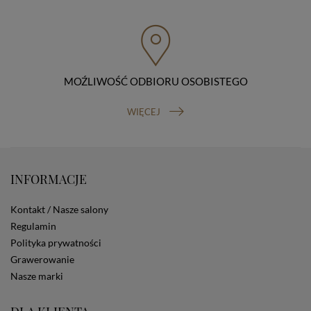
przenoszenia danych, prawo do wniesienia skargi do
organu nadzorczego (Prezesa Urzędu Ochrony Danych
Osobowych, ul. Stawki 2, 00-193 Warszawa) oraz
prawo do cofnięcia zgody na przetwarzanie danych
osobowych (masz prawo cofnięcia zgody na
przetwarzanie danych w dowolnym momencie;
MOŹLIWOŚĆ ODBIORU OSOBISTEGO
cofnięcie zgody nie ma wpływu na zgodność z prawem
przetwarzania, którego dokonano na podstawie Twojej
WIĘCEJ
zgody przed jej cofnięciem). W celu wykonania swoich
praw skieruj do nas odpowiednie żądanie.
Informacja o dobrowolności podania danych
Podanie przez Ciebie danych jest dobrowolne. Jeżeli
nie podasz danych, nie będziesz mógł przeglądać
INFORMACJE
zawartości naszej strony
Zautomatyzowane podejmowanie decyzji
Kontakt / Nasze salony
Na stronie Sklepu są wykorzystywane pliki cookies.
Stosowane są one w celach zapewnienia maksymalnej
Regulamin
wygody wszystkich użytkowników (w tym Kupujących)
Polityka prywatności
przy korzystaniu ze Sklepu (zapamiętywanie
Grawerowanie
preferencji i ustawień na stronie, zbieranie
Nasze marki
anonimowych danych dla celów reklamowych i
statystycznych, także przez inne portale, w tym
portale społecznościowe, np. Facebook). Korzystanie