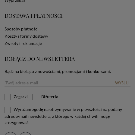
Wyprzedaż
zamieszczane w urządzeniu końcowym każdego
użytkownika. Jeżeli użytkownik nie wyraża zgody na
DOSTAWA I PŁATNOŚCI
stosowanie plików cookies powinien zmienić
ustawienia swojej przeglądarki.
Tu znajduje się więcej
informacji o plikach cookies.
Sposoby płatności
Koszty i formy dostawy
Zwroty i reklamacje
DOŁĄCZ DO NEWSLETTERA
Bądź na bieżąco z nowościami, promocjami i konkursami.
WYŚLIJ
Zegarki
Biżuteria
Wyrażam zgodę na otrzymywanie w przyszłości na podany
adres e-mail newslettera, z którego w każdej chwili mogę
zrezygnować