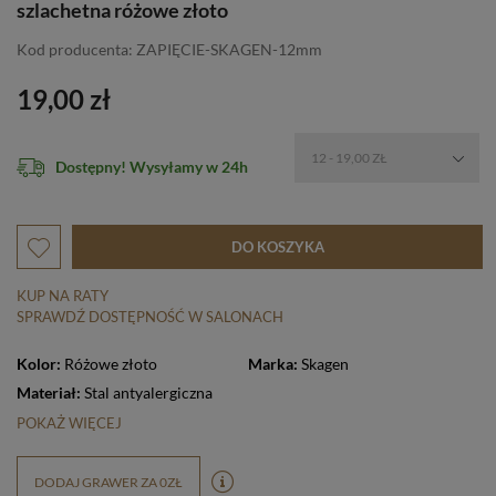
szlachetna różowe złoto
Kod producenta: ZAPIĘCIE-SKAGEN-12mm
19,00 zł
12 - 19,00 ZŁ
Dostępny! Wysyłamy w 24h
DO KOSZYKA
KUP NA RATY
SPRAWDŹ DOSTĘPNOŚĆ W SALONACH
Kolor:
Różowe złoto
Marka:
Skagen
Materiał:
Stal antyalergiczna
POKAŻ WIĘCEJ
DODAJ GRAWER ZA 0ZŁ