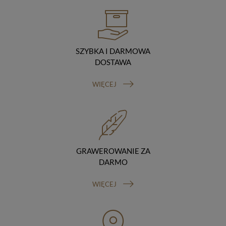
hostingodawcy. Takie podmioty przetwarzają dane na
podstawie umowy z nami i tylko zgodnie z naszymi
poleceniami. Przekazujemy Twoje dane poza teren
Polski/UE/Europejskiego Obszaru Gospodarczego.
Okres przechowywania danych
SZYBKA I DARMOWA
Twoje dane przechowujemy do czasu posiadania
DOSTAWA
udzielonej przez Ciebie zgody.
Twoje prawa
WIĘCEJ
Przysługuje Ci prawo dostępu do swoich danych oraz
otrzymania ich kopii, prawo do sprostowania
(poprawiania) swoich danych, prawo do usunięcia
danych (jeżeli Twoim zdaniem nie ma podstaw do tego,
abyśmy przetwarzali Twoje dane, możesz zażądać,
abyśmy je usunęli), prawo do ograniczenia
przetwarzania danych (możesz zażądać, abyśmy
GRAWEROWANIE ZA
ograniczyli przetwarzanie Twoich danych osobowych
DARMO
wyłącznie do ich przechowywania lub wykonywania
uzgodnionych z Tobą działań, jeżeli Twoim zdaniem
WIĘCEJ
mamy nieprawidłowe dane na Twój temat lub
przetwarzamy je bezpodstawnie), prawo do wniesienia
sprzeciwu wobec przetwarzania danych, prawo do
przenoszenia danych, prawo do wniesienia skargi do
organu nadzorczego (Prezesa Urzędu Ochrony Danych