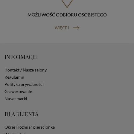
Osobowych, ul. Stawki 2, 00-193 Warszawa) oraz
prawo do cofnięcia zgody na przetwarzanie danych
MOŹLIWOŚĆ ODBIORU OSOBISTEGO
osobowych (masz prawo cofnięcia zgody na
przetwarzanie danych w dowolnym momencie;
cofnięcie zgody nie ma wpływu na zgodność z prawem
WIĘCEJ
przetwarzania, którego dokonano na podstawie Twojej
zgody przed jej cofnięciem). W celu wykonania swoich
praw skieruj do nas odpowiednie żądanie.
Informacja o dobrowolności podania danych
INFORMACJE
Podanie przez Ciebie danych jest dobrowolne. Jeżeli
nie podasz danych, nie będziesz mógł przeglądać
zawartości naszej strony
Kontakt / Nasze salony
Zautomatyzowane podejmowanie decyzji
Regulamin
Na stronie Sklepu są wykorzystywane pliki cookies.
Polityka prywatności
Stosowane są one w celach zapewnienia maksymalnej
Grawerowanie
wygody wszystkich użytkowników (w tym Kupujących)
przy korzystaniu ze Sklepu (zapamiętywanie
Nasze marki
preferencji i ustawień na stronie, zbieranie
anonimowych danych dla celów reklamowych i
DLA KLIENTA
statystycznych, także przez inne portale, w tym
portale społecznościowe, np. Facebook). Korzystanie
ze Sklepu bez zmiany ustawień w przeglądarce
Określ rozmiar pierścionka
dotyczących cookies oznacza, że będą one