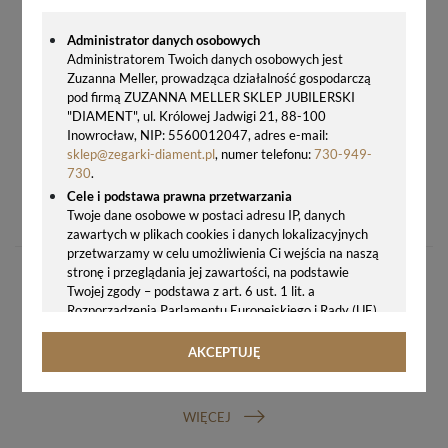
Administrator danych osobowych
Administratorem Twoich danych osobowych jest
Zuzanna Meller, prowadząca działalność gospodarczą
pod firmą ZUZANNA MELLER SKLEP JUBILERSKI
"DIAMENT", ul. Królowej Jadwigi 21, 88-100
Inowrocław, NIP: 5560012047, adres e-mail:
sklep@zegarki-diament.pl
, numer telefonu:
730-949-
730
.
SPRZĄCZKA DO PASKA ZEGARKA 12 MM SKAGEN – STAL SZLACHETNA RÓŻOWE ZŁOTO
Cele i podstawa prawna przetwarzania
19,00 zł
Twoje dane osobowe w postaci adresu IP, danych
zawartych w plikach cookies i danych lokalizacyjnych
przetwarzamy w celu umożliwienia Ci wejścia na naszą
stronę i przeglądania jej zawartości, na podstawie
Twojej zgody – podstawa z art. 6 ust. 1 lit. a
Rozporządzenia Parlamentu Europejskiego i Rady (UE)
2016/679 z 27.04.2016 r. w sprawie ochrony osób
fizycznych w związku z przetwarzaniem danych
AKCEPTUJĘ
osobowych i w sprawie swobodnego przepływu takich
GWARANCJA ORYGINALNOŚCI ZEGARKA
danych oraz uchylenia dyrektywy 95/46/WE (ogólne
rozporządzenie o ochronie danych, tj. RODO).
WIĘCEJ
Odbiorcy danych
Twoje dane osobowe możemy udostępniać