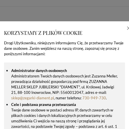
KORZYSTAMY Z PLIKÓW COOKIE
Drogi Użytkowniku, niniejszym informujemy Cię, że przetwarzamy Twoje
dane osobowe. Zanim wejdziesz na naszą stronę, zapoznaj się proszę z
poniższymi informacjami:
Administrator danych osobowych
Administratorem Twoich danych osobowych jest Zuzanna Meller,
prowadząca działalność gospodarczą pod firmą ZUZANNA
OSTATNIO OGLĄDANE PRODUKTY
MELLER SKLEP JUBILERSKI "DIAMENT", ul. Królowej Jadwigi
21, 88-100 Inowrocław, NIP: 5560012047, adres e-mail:
sklep@zegarki-diament.pl
, numer telefonu:
730-949-730
.
Cele i podstawa prawna przetwarzania
Twoje dane osobowe w postaci adresu IP, danych zawartych w
plikach cookies i danych lokalizacyjnych przetwarzamy w celu
umożliwienia Ci wejścia na naszą stronę i przeglądania jej
zawartości, na podstawie Twojej zgody – podstawa z art. 6 ust. 1