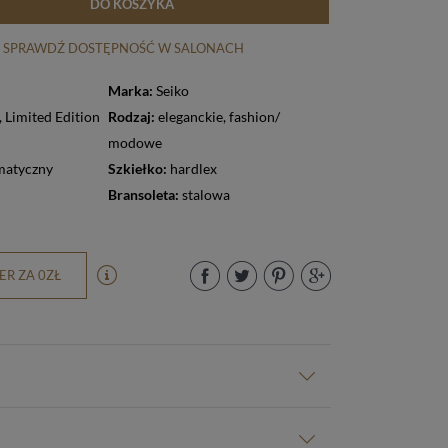
DO KOSZYKA
SPRAWDŹ DOSTĘPNOŚĆ W SALONACH
Marka:
Seiko
,
Limited Edition
Rodzaj:
eleganckie
,
fashion/
modowe
matyczny
Szkiełko:
hardlex
Bransoleta:
stalowa
R ZA 0ZŁ