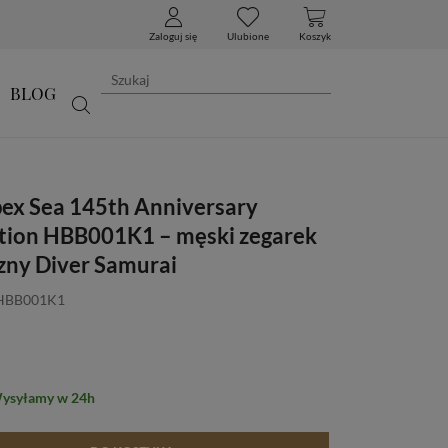
Zaloguj się
Ulubione
Koszyk
BLOG
pex Sea 145th Anniversary
ition HBB001K1 – męski zegarek
ny Diver Samurai
 HBB001K1
Wysyłamy w 24h