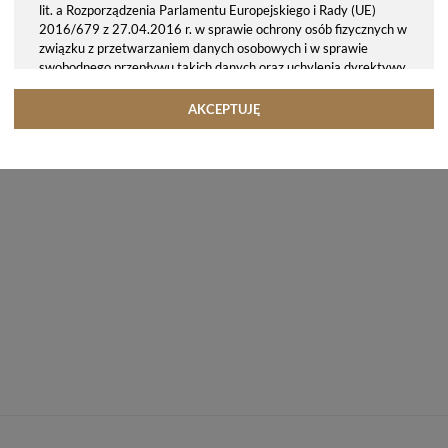
lit. a Rozporządzenia Parlamentu Europejskiego i Rady (UE)
2016/679 z 27.04.2016 r. w sprawie ochrony osób fizycznych w
związku z przetwarzaniem danych osobowych i w sprawie
swobodnego przepływu takich danych oraz uchylenia dyrektywy
95/46/WE (ogólne rozporządzenie o ochronie danych, tj. RODO).
Odbiorcy danych
AKCEPTUJĘ
Twoje dane osobowe możemy udostępniać hostingodawcy. Takie
podmioty przetwarzają dane na podstawie umowy z nami i tylko
zgodnie z naszymi poleceniami. Przekazujemy Twoje dane poza
teren Polski/UE/Europejskiego Obszaru Gospodarczego.
Okres przechowywania danych
Twoje dane przechowujemy do czasu posiadania udzielonej przez
Ciebie zgody.
Twoje prawa
Przysługuje Ci prawo dostępu do swoich danych oraz otrzymania
ich kopii, prawo do sprostowania (poprawiania) swoich danych,
prawo do usunięcia danych (jeżeli Twoim zdaniem nie ma
podstaw do tego, abyśmy przetwarzali Twoje dane, możesz
zażądać, abyśmy je usunęli), prawo do ograniczenia
przetwarzania danych (możesz zażądać, abyśmy ograniczyli
przetwarzanie Twoich danych osobowych wyłącznie do ich
przechowywania lub wykonywania uzgodnionych z Tobą działań,
jeżeli Twoim zdaniem mamy nieprawidłowe dane na Twój temat