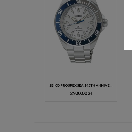
SEIKO PROSPEX SEA 145TH ANNIVERSARY LIMITED EDITION HBB001K1 – MĘSKI ZEGAREK AUTOMATYCZNY DIVER SAMURAI
2900,00 zł