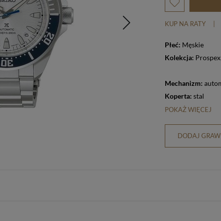
KUP NA RATY
|
Płeć:
Męskie
Kolekcja:
Prospex
Mechanizm:
auto
Koperta:
stal
POKAŻ WIĘCEJ
DODAJ GRAWE