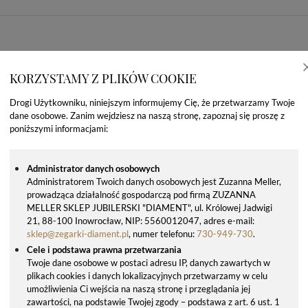
KORZYSTAMY Z PLIKÓW COOKIE
Drogi Użytkowniku, niniejszym informujemy Cię, że przetwarzamy Twoje
dane osobowe. Zanim wejdziesz na naszą stronę, zapoznaj się proszę z
poniższymi informacjami:
Administrator danych osobowych
Administratorem Twoich danych osobowych jest Zuzanna Meller,
prowadząca działalność gospodarczą pod firmą ZUZANNA
OSTATNIO OGLĄDANE PRODUKTY
MELLER SKLEP JUBILERSKI "DIAMENT", ul. Królowej Jadwigi
21, 88-100 Inowrocław, NIP: 5560012047, adres e-mail:
sklep@zegarki-diament.pl
, numer telefonu:
730-949-730
.
Cele i podstawa prawna przetwarzania
Twoje dane osobowe w postaci adresu IP, danych zawartych w
plikach cookies i danych lokalizacyjnych przetwarzamy w celu
umożliwienia Ci wejścia na naszą stronę i przeglądania jej
zawartości, na podstawie Twojej zgody – podstawa z art. 6 ust. 1