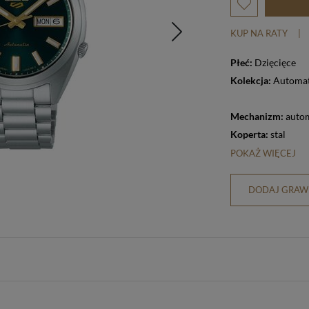
KUP NA RATY
|
Płeć:
Dzięcięce
Kolekcja:
Automat
Mechanizm:
auto
Koperta:
stal
POKAŻ WIĘCEJ
DODAJ GRAWE