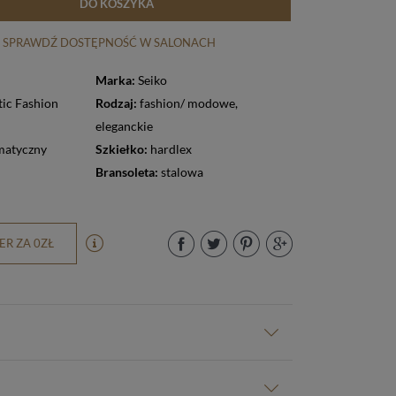
DO KOSZYKA
SPRAWDŹ DOSTĘPNOŚĆ W SALONACH
Marka:
Seiko
ic Fashion
Rodzaj:
fashion/ modowe
,
eleganckie
matyczny
Szkiełko:
hardlex
Bransoleta:
stalowa
R ZA 0ZŁ