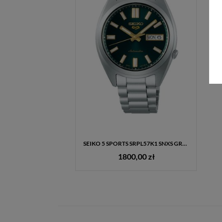
SEIKO 5 SPORTS SRPL57K1 SNXS GREEN TIE – MĘSKI ZEGAREK AUTOMATYCZNY Z ZIELONĄ TARCZĄ
1800,00 zł