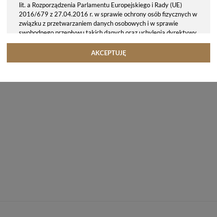
lit. a Rozporządzenia Parlamentu Europejskiego i Rady (UE)
2016/679 z 27.04.2016 r. w sprawie ochrony osób fizycznych w
związku z przetwarzaniem danych osobowych i w sprawie
swobodnego przepływu takich danych oraz uchylenia dyrektywy
95/46/WE (ogólne rozporządzenie o ochronie danych, tj. RODO).
Odbiorcy danych
AKCEPTUJĘ
Twoje dane osobowe możemy udostępniać hostingodawcy. Takie
podmioty przetwarzają dane na podstawie umowy z nami i tylko
zgodnie z naszymi poleceniami. Przekazujemy Twoje dane poza
teren Polski/UE/Europejskiego Obszaru Gospodarczego.
Okres przechowywania danych
Twoje dane przechowujemy do czasu posiadania udzielonej przez
Ciebie zgody.
Twoje prawa
Przysługuje Ci prawo dostępu do swoich danych oraz otrzymania
ich kopii, prawo do sprostowania (poprawiania) swoich danych,
prawo do usunięcia danych (jeżeli Twoim zdaniem nie ma
podstaw do tego, abyśmy przetwarzali Twoje dane, możesz
zażądać, abyśmy je usunęli), prawo do ograniczenia
przetwarzania danych (możesz zażądać, abyśmy ograniczyli
przetwarzanie Twoich danych osobowych wyłącznie do ich
przechowywania lub wykonywania uzgodnionych z Tobą działań,
jeżeli Twoim zdaniem mamy nieprawidłowe dane na Twój temat