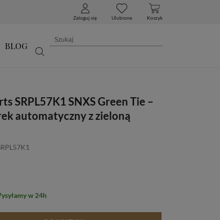
Zaloguj się
Ulubione
Koszyk
BLOG
orts SRPL57K1 SNXS Green Tie –
rek automatyczny z zieloną
 SRPL57K1
Wysyłamy w 24h