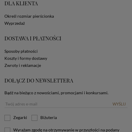
DLA KLIENTA
ze Sklepu bez zmiany ustawień w przeglądarce
dotyczących cookies oznacza, że będą one
zamieszczane w urządzeniu końcowym każdego
Określ rozmiar pierścionka
użytkownika. Jeżeli użytkownik nie wyraża zgody na
Wyprzedaż
stosowanie plików cookies powinien zmienić
ustawienia swojej przeglądarki.
Tu znajduje się więcej
DOSTAWA I PŁATNOŚCI
informacji o plikach cookies.
Sposoby płatności
Koszty i formy dostawy
Zwroty i reklamacje
DOŁĄCZ DO NEWSLETTERA
Bądź na bieżąco z nowościami, promocjami i konkursami.
WYŚLIJ
Zegarki
Biżuteria
Wyrażam zgodę na otrzymywanie w przyszłości na podany