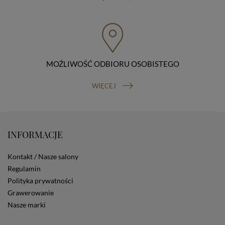
przenoszenia danych, prawo do wniesienia skargi do
organu nadzorczego (Prezesa Urzędu Ochrony Danych
Osobowych, ul. Stawki 2, 00-193 Warszawa) oraz
prawo do cofnięcia zgody na przetwarzanie danych
osobowych (masz prawo cofnięcia zgody na
przetwarzanie danych w dowolnym momencie;
MOŹLIWOŚĆ ODBIORU OSOBISTEGO
cofnięcie zgody nie ma wpływu na zgodność z prawem
przetwarzania, którego dokonano na podstawie Twojej
zgody przed jej cofnięciem). W celu wykonania swoich
WIĘCEJ
praw skieruj do nas odpowiednie żądanie.
Informacja o dobrowolności podania danych
Podanie przez Ciebie danych jest dobrowolne. Jeżeli
nie podasz danych, nie będziesz mógł przeglądać
INFORMACJE
zawartości naszej strony
Zautomatyzowane podejmowanie decyzji
Na stronie Sklepu są wykorzystywane pliki cookies.
Kontakt / Nasze salony
Stosowane są one w celach zapewnienia maksymalnej
Regulamin
wygody wszystkich użytkowników (w tym Kupujących)
Polityka prywatności
przy korzystaniu ze Sklepu (zapamiętywanie
Grawerowanie
preferencji i ustawień na stronie, zbieranie
anonimowych danych dla celów reklamowych i
Nasze marki
statystycznych, także przez inne portale, w tym
portale społecznościowe, np. Facebook). Korzystanie