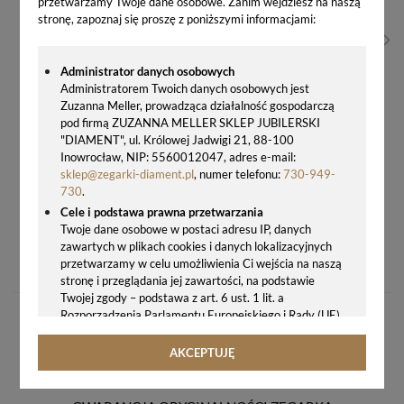
przetwarzamy Twoje dane osobowe. Zanim wejdziesz na naszą
stronę, zapoznaj się proszę z poniższymi informacjami:
Administrator danych osobowych
Administratorem Twoich danych osobowych jest
Zuzanna Meller, prowadząca działalność gospodarczą
pod firmą ZUZANNA MELLER SKLEP JUBILERSKI
"DIAMENT", ul. Królowej Jadwigi 21, 88-100
Inowrocław, NIP: 5560012047, adres e-mail:
sklep@zegarki-diament.pl
, numer telefonu:
730-949-
730
.
Cele i podstawa prawna przetwarzania
Twoje dane osobowe w postaci adresu IP, danych
NASZYJNIK DAMSKI SREBRNY NM1122SCSN – SREBRO 925 Z KRYSZTAŁAMI SWAROVSKI CZERWONYMI I CZARNYMI
zawartych w plikach cookies i danych lokalizacyjnych
przetwarzamy w celu umożliwienia Ci wejścia na naszą
269,00 zł
stronę i przeglądania jej zawartości, na podstawie
Twojej zgody – podstawa z art. 6 ust. 1 lit. a
Rozporządzenia Parlamentu Europejskiego i Rady (UE)
2016/679 z 27.04.2016 r. w sprawie ochrony osób
fizycznych w związku z przetwarzaniem danych
AKCEPTUJĘ
osobowych i w sprawie swobodnego przepływu takich
danych oraz uchylenia dyrektywy 95/46/WE (ogólne
rozporządzenie o ochronie danych, tj. RODO).