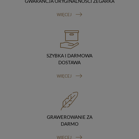
GWARANCJA ORYGINALNOŚCI ZEGARKA
Odbiorcy danych
Twoje dane osobowe możemy udostępniać
WIĘCEJ
hostingodawcy. Takie podmioty przetwarzają dane na
podstawie umowy z nami i tylko zgodnie z naszymi
poleceniami. Przekazujemy Twoje dane poza teren
Polski/UE/Europejskiego Obszaru Gospodarczego.
Okres przechowywania danych
Twoje dane przechowujemy do czasu posiadania
udzielonej przez Ciebie zgody.
SZYBKA I DARMOWA
Twoje prawa
DOSTAWA
Przysługuje Ci prawo dostępu do swoich danych oraz
otrzymania ich kopii, prawo do sprostowania
WIĘCEJ
(poprawiania) swoich danych, prawo do usunięcia
danych (jeżeli Twoim zdaniem nie ma podstaw do tego,
abyśmy przetwarzali Twoje dane, możesz zażądać,
abyśmy je usunęli), prawo do ograniczenia
przetwarzania danych (możesz zażądać, abyśmy
ograniczyli przetwarzanie Twoich danych osobowych
wyłącznie do ich przechowywania lub wykonywania
GRAWEROWANIE ZA
uzgodnionych z Tobą działań, jeżeli Twoim zdaniem
DARMO
mamy nieprawidłowe dane na Twój temat lub
przetwarzamy je bezpodstawnie), prawo do wniesienia
WIĘCEJ
sprzeciwu wobec przetwarzania danych, prawo do