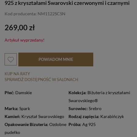
925 z kryształami Swarovski czerwonymi i czarnymi
Kod producenta: NM1122SCSN
269,00 zł
Artykuł wyprzedany!
POWIADOM MNIE
KUP NA RATY
SPRAWDŹ DOSTĘPNOŚĆ W SALONACH
Płeć:
Damskie
Kolekcja:
Biżuteria z kryształami
Swarovskiego®
Marka:
Spark
Surowiec:
Srebro
Kamień:
Kryształ Swarovskiego
Rodzaj zapięcia:
Karabińczyk
Opakowanie Bizuteria:
Ozdobne
Próba:
Ag 925
pudełko