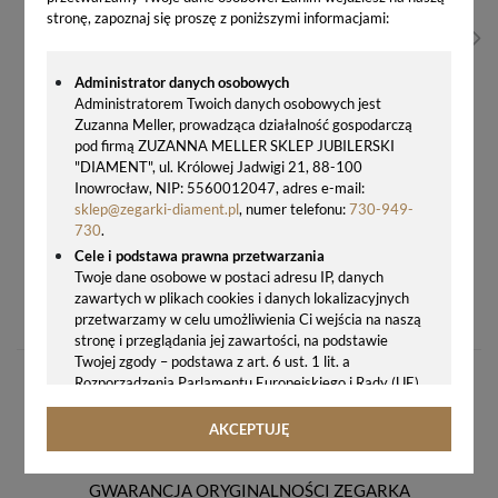
stronę, zapoznaj się proszę z poniższymi informacjami:
Administrator danych osobowych
Administratorem Twoich danych osobowych jest
Zuzanna Meller, prowadząca działalność gospodarczą
pod firmą ZUZANNA MELLER SKLEP JUBILERSKI
"DIAMENT", ul. Królowej Jadwigi 21, 88-100
Inowrocław, NIP: 5560012047, adres e-mail:
sklep@zegarki-diament.pl
, numer telefonu:
730-949-
730
.
Cele i podstawa prawna przetwarzania
Twoje dane osobowe w postaci adresu IP, danych
KOLCZYKI SREBRNE SWAROVSKI K48416AQ – BŁĘKITNE KOSTKI PRZY UCHU, SREBRO 925
zawartych w plikach cookies i danych lokalizacyjnych
109,00 zł
przetwarzamy w celu umożliwienia Ci wejścia na naszą
stronę i przeglądania jej zawartości, na podstawie
Twojej zgody – podstawa z art. 6 ust. 1 lit. a
Rozporządzenia Parlamentu Europejskiego i Rady (UE)
2016/679 z 27.04.2016 r. w sprawie ochrony osób
fizycznych w związku z przetwarzaniem danych
AKCEPTUJĘ
osobowych i w sprawie swobodnego przepływu takich
danych oraz uchylenia dyrektywy 95/46/WE (ogólne
rozporządzenie o ochronie danych, tj. RODO).
GWARANCJA ORYGINALNOŚCI ZEGARKA