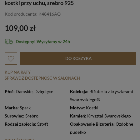
kostki przy uchu, srebro 925
Kod producenta: K48416AQ
109,00 zł
Dostępny! Wysyłamy w 24h
DO KOSZYKA
KUP NA RATY
SPRAWDŹ DOSTĘPNOŚĆ W SALONACH
Płeć:
Damskie
,
Dzięcięce
Kolekcja:
Biżuteria z kryształami
Swarovskiego®
Marka:
Spark
Motyw:
Kostki
Surowiec:
Srebro
Kamień:
Kryształ Swarovskiego
Rodzaj zapięcia:
Sztyft
Opakowanie Bizuteria:
Ozdobne
pudełko