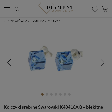
STRONA GŁÓWNA
/
BIŻUTERIA
/
KOLCZYKI
Kolczyki srebrne Swarovski K48416AQ – błękitne