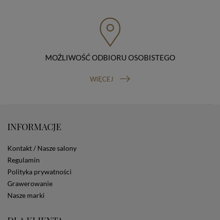
przenoszenia danych, prawo do wniesienia skargi do
organu nadzorczego (Prezesa Urzędu Ochrony Danych
Osobowych, ul. Stawki 2, 00-193 Warszawa) oraz
prawo do cofnięcia zgody na przetwarzanie danych
osobowych (masz prawo cofnięcia zgody na
przetwarzanie danych w dowolnym momencie;
MOŹLIWOŚĆ ODBIORU OSOBISTEGO
cofnięcie zgody nie ma wpływu na zgodność z prawem
przetwarzania, którego dokonano na podstawie Twojej
WIĘCEJ
zgody przed jej cofnięciem). W celu wykonania swoich
praw skieruj do nas odpowiednie żądanie.
Informacja o dobrowolności podania danych
Podanie przez Ciebie danych jest dobrowolne. Jeżeli
nie podasz danych, nie będziesz mógł przeglądać
INFORMACJE
zawartości naszej strony
Zautomatyzowane podejmowanie decyzji
Kontakt / Nasze salony
Na stronie Sklepu są wykorzystywane pliki cookies.
Stosowane są one w celach zapewnienia maksymalnej
Regulamin
wygody wszystkich użytkowników (w tym Kupujących)
Polityka prywatności
przy korzystaniu ze Sklepu (zapamiętywanie
Grawerowanie
preferencji i ustawień na stronie, zbieranie
Nasze marki
anonimowych danych dla celów reklamowych i
statystycznych, także przez inne portale, w tym
portale społecznościowe, np. Facebook). Korzystanie