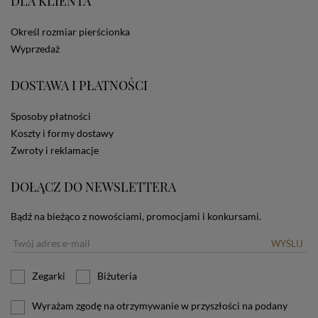
DLA KLIENTA
ze Sklepu bez zmiany ustawień w przeglądarce
dotyczących cookies oznacza, że będą one
Określ rozmiar pierścionka
zamieszczane w urządzeniu końcowym każdego
użytkownika. Jeżeli użytkownik nie wyraża zgody na
Wyprzedaż
stosowanie plików cookies powinien zmienić
ustawienia swojej przeglądarki.
Tu znajduje się więcej
DOSTAWA I PŁATNOŚCI
informacji o plikach cookies.
Sposoby płatności
Koszty i formy dostawy
Zwroty i reklamacje
DOŁĄCZ DO NEWSLETTERA
Bądź na bieżąco z nowościami, promocjami i konkursami.
WYŚLIJ
Zegarki
Biżuteria
Wyrażam zgodę na otrzymywanie w przyszłości na podany