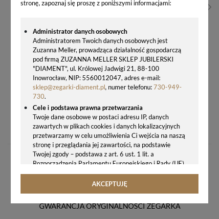
stronę, zapoznaj się proszę z poniższymi informacjami:
Administrator danych osobowych
Administratorem Twoich danych osobowych jest
Zuzanna Meller, prowadząca działalność gospodarczą
pod firmą ZUZANNA MELLER SKLEP JUBILERSKI
"DIAMENT", ul. Królowej Jadwigi 21, 88-100
Inowrocław, NIP: 5560012047, adres e-mail:
sklep@zegarki-diament.pl
, numer telefonu:
730-949-
730
.
Cele i podstawa prawna przetwarzania
CERTINA GOLD C901.410.16.021.00 – ZŁOTY ZEGAREK MĘSKI LUKSUSOWY
Twoje dane osobowe w postaci adresu IP, danych
zawartych w plikach cookies i danych lokalizacyjnych
13299,00 zł
przetwarzamy w celu umożliwienia Ci wejścia na naszą
stronę i przeglądania jej zawartości, na podstawie
Twojej zgody – podstawa z art. 6 ust. 1 lit. a
Rozporządzenia Parlamentu Europejskiego i Rady (UE)
2016/679 z 27.04.2016 r. w sprawie ochrony osób
fizycznych w związku z przetwarzaniem danych
AKCEPTUJĘ
osobowych i w sprawie swobodnego przepływu takich
danych oraz uchylenia dyrektywy 95/46/WE (ogólne
GWARANCJA ORYGINALNOŚCI ZEGARKA
rozporządzenie o ochronie danych, tj. RODO).