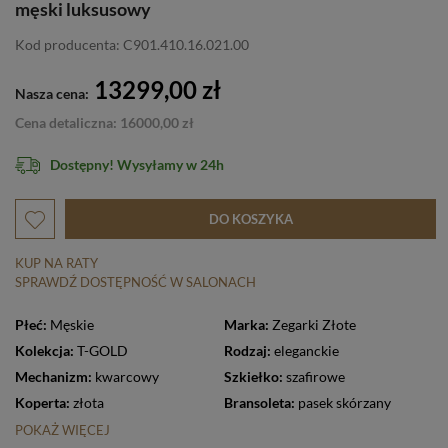
męski luksusowy
Kod producenta: C901.410.16.021.00
13299,00 zł
Nasza cena:
Cena detaliczna: 16000,00 zł
Dostępny! Wysyłamy w 24h
DO KOSZYKA
KUP NA RATY
SPRAWDŹ DOSTĘPNOŚĆ W SALONACH
Płeć:
Męskie
Marka:
Zegarki Złote
Kolekcja:
T-GOLD
Rodzaj:
eleganckie
Mechanizm:
kwarcowy
Szkiełko:
szafirowe
Koperta:
złota
Bransoleta:
pasek skórzany
POKAŻ WIĘCEJ