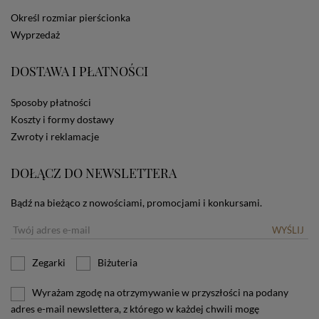
dotyczących cookies oznacza, że będą one
Określ rozmiar pierścionka
zamieszczane w urządzeniu końcowym każdego
Wyprzedaż
użytkownika. Jeżeli użytkownik nie wyraża zgody na
stosowanie plików cookies powinien zmienić
ustawienia swojej przeglądarki.
Tu znajduje się więcej
DOSTAWA I PŁATNOŚCI
informacji o plikach cookies.
Sposoby płatności
Koszty i formy dostawy
Zwroty i reklamacje
DOŁĄCZ DO NEWSLETTERA
Bądź na bieżąco z nowościami, promocjami i konkursami.
WYŚLIJ
Zegarki
Biżuteria
Wyrażam zgodę na otrzymywanie w przyszłości na podany
adres e-mail newslettera, z którego w każdej chwili mogę