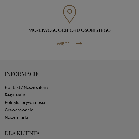
przenoszenia danych, prawo do wniesienia skargi do
organu nadzorczego (Prezesa Urzędu Ochrony Danych
Osobowych, ul. Stawki 2, 00-193 Warszawa) oraz
prawo do cofnięcia zgody na przetwarzanie danych
osobowych (masz prawo cofnięcia zgody na
przetwarzanie danych w dowolnym momencie;
MOŹLIWOŚĆ ODBIORU OSOBISTEGO
cofnięcie zgody nie ma wpływu na zgodność z prawem
przetwarzania, którego dokonano na podstawie Twojej
WIĘCEJ
zgody przed jej cofnięciem). W celu wykonania swoich
praw skieruj do nas odpowiednie żądanie.
Informacja o dobrowolności podania danych
Podanie przez Ciebie danych jest dobrowolne. Jeżeli
nie podasz danych, nie będziesz mógł przeglądać
INFORMACJE
zawartości naszej strony
Zautomatyzowane podejmowanie decyzji
Kontakt / Nasze salony
Na stronie Sklepu są wykorzystywane pliki cookies.
Regulamin
Stosowane są one w celach zapewnienia maksymalnej
Polityka prywatności
wygody wszystkich użytkowników (w tym Kupujących)
przy korzystaniu ze Sklepu (zapamiętywanie
Grawerowanie
preferencji i ustawień na stronie, zbieranie
Nasze marki
anonimowych danych dla celów reklamowych i
statystycznych, także przez inne portale, w tym
DLA KLIENTA
portale społecznościowe, np. Facebook). Korzystanie
ze Sklepu bez zmiany ustawień w przeglądarce