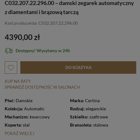
C032.207.22.296.00 – damski zegarek automatyczny
z diamentami i brązową tarczą
Kod producenta: C032.207.22.296.00
4390,00 zł
Dostępny! Wysyłamy w 24h
DO KOSZYKA
KUP NA RATY
SPRAWDŹ DOSTĘPNOŚĆ W SALONACH
Płeć:
Damskie
Marka:
Certina
Kolekcja:
Automatic
Rodzaj:
eleganckie
Mechanizm:
kwarcowy
Szkiełko:
szafirowe
Koperta:
stal
Bransoleta:
stalowa
POKAŻ WIĘCEJ