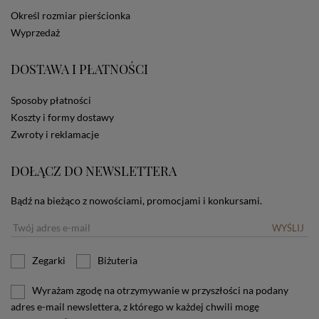
dotyczących cookies oznacza, że będą one
Określ rozmiar pierścionka
zamieszczane w urządzeniu końcowym każdego
Wyprzedaż
użytkownika. Jeżeli użytkownik nie wyraża zgody na
stosowanie plików cookies powinien zmienić
ustawienia swojej przeglądarki.
Tu znajduje się więcej
DOSTAWA I PŁATNOŚCI
informacji o plikach cookies.
Sposoby płatności
Koszty i formy dostawy
Zwroty i reklamacje
DOŁĄCZ DO NEWSLETTERA
Bądź na bieżąco z nowościami, promocjami i konkursami.
WYŚLIJ
Zegarki
Biżuteria
Wyrażam zgodę na otrzymywanie w przyszłości na podany
adres e-mail newslettera, z którego w każdej chwili mogę