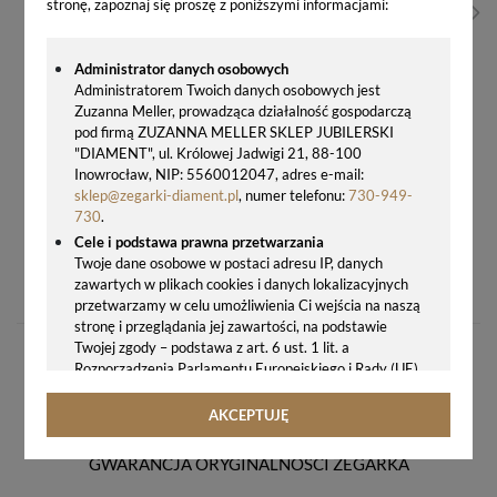
stronę, zapoznaj się proszę z poniższymi informacjami:
Administrator danych osobowych
Administratorem Twoich danych osobowych jest
Zuzanna Meller, prowadząca działalność gospodarczą
pod firmą ZUZANNA MELLER SKLEP JUBILERSKI
"DIAMENT", ul. Królowej Jadwigi 21, 88-100
Inowrocław, NIP: 5560012047, adres e-mail:
sklep@zegarki-diament.pl
, numer telefonu:
730-949-
730
.
Cele i podstawa prawna przetwarzania
CERTINA AQUA DS ACTION LADY POWERMATIC 80 C032.207.22.296.00 – DAMSKI ZEGAREK AUTOMATYCZNY Z DIAMENTAMI I BRĄZOWĄ TARCZĄ
Twoje dane osobowe w postaci adresu IP, danych
zawartych w plikach cookies i danych lokalizacyjnych
4390,00 zł
przetwarzamy w celu umożliwienia Ci wejścia na naszą
stronę i przeglądania jej zawartości, na podstawie
Twojej zgody – podstawa z art. 6 ust. 1 lit. a
Rozporządzenia Parlamentu Europejskiego i Rady (UE)
2016/679 z 27.04.2016 r. w sprawie ochrony osób
fizycznych w związku z przetwarzaniem danych
AKCEPTUJĘ
osobowych i w sprawie swobodnego przepływu takich
danych oraz uchylenia dyrektywy 95/46/WE (ogólne
GWARANCJA ORYGINALNOŚCI ZEGARKA
rozporządzenie o ochronie danych, tj. RODO).