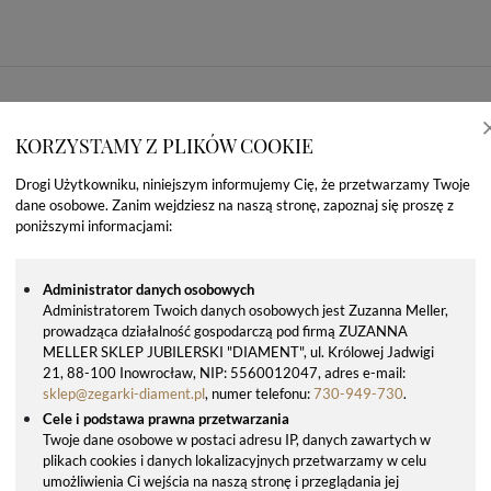
KORZYSTAMY Z PLIKÓW COOKIE
Drogi Użytkowniku, niniejszym informujemy Cię, że przetwarzamy Twoje
dane osobowe. Zanim wejdziesz na naszą stronę, zapoznaj się proszę z
poniższymi informacjami:
Administrator danych osobowych
Administratorem Twoich danych osobowych jest Zuzanna Meller,
prowadząca działalność gospodarczą pod firmą ZUZANNA
MELLER SKLEP JUBILERSKI "DIAMENT", ul. Królowej Jadwigi
OSTATNIO OGLĄDANE PRODUKTY
21, 88-100 Inowrocław, NIP: 5560012047, adres e-mail:
sklep@zegarki-diament.pl
, numer telefonu:
730-949-730
.
Cele i podstawa prawna przetwarzania
Twoje dane osobowe w postaci adresu IP, danych zawartych w
plikach cookies i danych lokalizacyjnych przetwarzamy w celu
umożliwienia Ci wejścia na naszą stronę i przeglądania jej