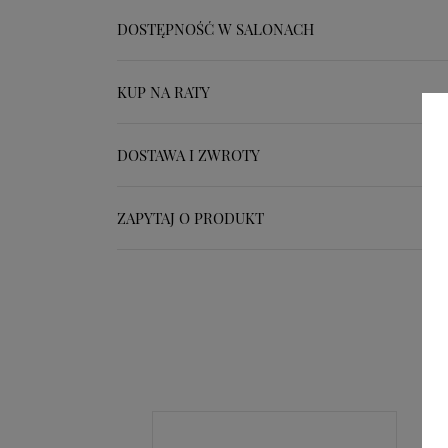
DOSTĘPNOŚĆ W SALONACH
KUP NA RATY
DOSTAWA I ZWROTY
ZAPYTAJ O PRODUKT