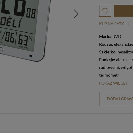
KUP NA RATY
|
Marka:
JVD
Rodzaj:
elegancki
Szkiełko:
hesalit
Funkcje:
alarm
,
sterowanie falami
radiowymi
,
wilgot
termometr
POKAŻ WIĘCEJ
DODAJ GRAWE