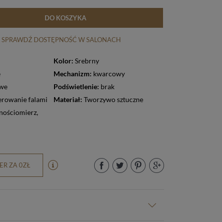
DO KOSZYKA
SPRAWDŹ DOSTĘPNOŚĆ W SALONACH
Kolor:
Srebrny
e
Mechanizm:
kwarcowy
owe
Podświetlenie:
brak
Materiał:
Tworzywo sztuczne
nościomierz
,
R ZA 0ZŁ