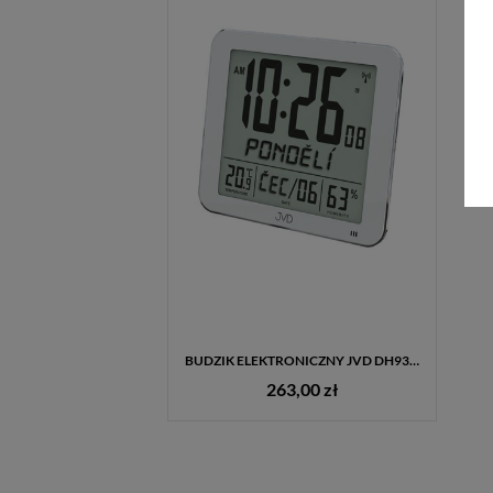
BUDZIK ELEKTRONICZNY JVD DH9335.1 RADIO CONTROL – POLSKIE MENU, TERMOMETR I HIGROMETR
263,00 zł