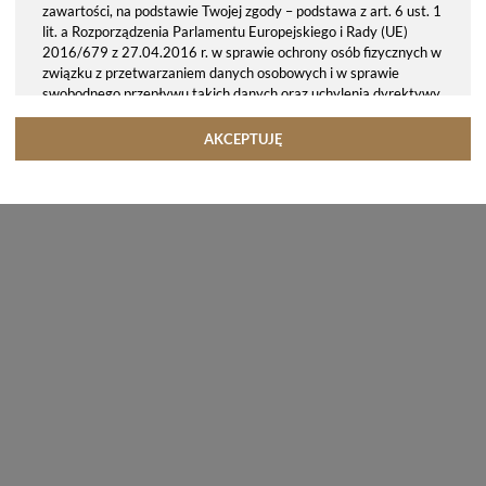
zawartości, na podstawie Twojej zgody – podstawa z art. 6 ust. 1
lit. a Rozporządzenia Parlamentu Europejskiego i Rady (UE)
2016/679 z 27.04.2016 r. w sprawie ochrony osób fizycznych w
związku z przetwarzaniem danych osobowych i w sprawie
swobodnego przepływu takich danych oraz uchylenia dyrektywy
95/46/WE (ogólne rozporządzenie o ochronie danych, tj. RODO).
Odbiorcy danych
AKCEPTUJĘ
Twoje dane osobowe możemy udostępniać hostingodawcy. Takie
podmioty przetwarzają dane na podstawie umowy z nami i tylko
zgodnie z naszymi poleceniami. Przekazujemy Twoje dane poza
teren Polski/UE/Europejskiego Obszaru Gospodarczego.
Okres przechowywania danych
Twoje dane przechowujemy do czasu posiadania udzielonej przez
Ciebie zgody.
Twoje prawa
Przysługuje Ci prawo dostępu do swoich danych oraz otrzymania
ich kopii, prawo do sprostowania (poprawiania) swoich danych,
prawo do usunięcia danych (jeżeli Twoim zdaniem nie ma
podstaw do tego, abyśmy przetwarzali Twoje dane, możesz
zażądać, abyśmy je usunęli), prawo do ograniczenia
przetwarzania danych (możesz zażądać, abyśmy ograniczyli
przetwarzanie Twoich danych osobowych wyłącznie do ich
przechowywania lub wykonywania uzgodnionych z Tobą działań,