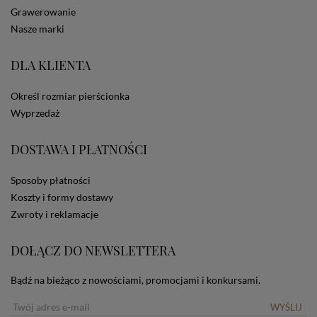
statystycznych, także przez inne portale, w tym
Grawerowanie
portale społecznościowe, np. Facebook). Korzystanie
Nasze marki
ze Sklepu bez zmiany ustawień w przeglądarce
dotyczących cookies oznacza, że będą one
DLA KLIENTA
zamieszczane w urządzeniu końcowym każdego
użytkownika. Jeżeli użytkownik nie wyraża zgody na
stosowanie plików cookies powinien zmienić
Określ rozmiar pierścionka
ustawienia swojej przeglądarki.
Tu znajduje się więcej
Wyprzedaż
informacji o plikach cookies.
DOSTAWA I PŁATNOŚCI
Sposoby płatności
Koszty i formy dostawy
Zwroty i reklamacje
DOŁĄCZ DO NEWSLETTERA
Bądź na bieżąco z nowościami, promocjami i konkursami.
WYŚLIJ