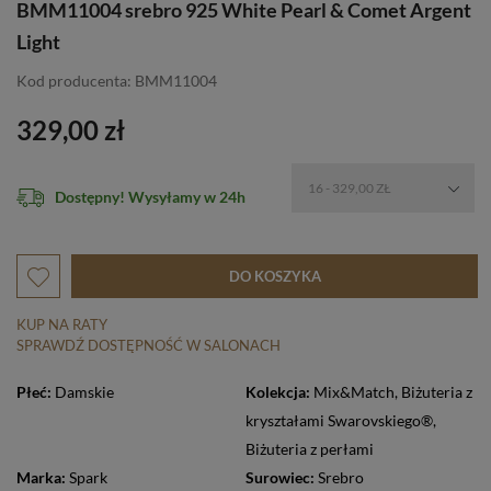
BMM11004 srebro 925 White Pearl & Comet Argent
Light
Kod producenta: BMM11004
329,00 zł
16 - 329,00 ZŁ
Dostępny! Wysyłamy w 24h
DO KOSZYKA
KUP NA RATY
SPRAWDŹ DOSTĘPNOŚĆ W SALONACH
Płeć:
Damskie
Kolekcja:
Mix&Match
,
Biżuteria z
kryształami Swarovskiego®
,
Biżuteria z perłami
Marka:
Spark
Surowiec:
Srebro