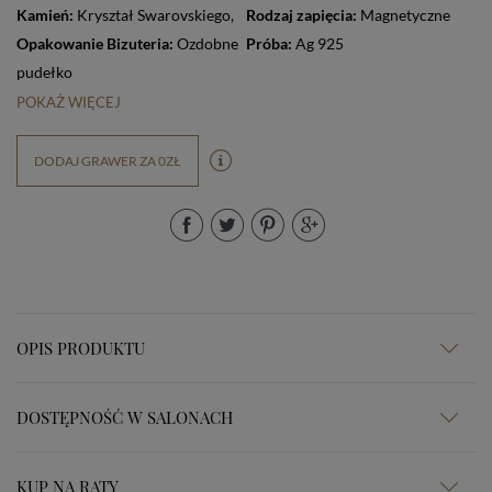
Kamień:
Kryształ Swarovskiego
,
Rodzaj zapięcia:
Magnetyczne
Opakowanie Bizuteria:
Ozdobne
Próba:
Ag 925
pudełko
POKAŻ WIĘCEJ
DODAJ GRAWER ZA 0ZŁ
OPIS PRODUKTU
DOSTĘPNOŚĆ W SALONACH
KUP NA RATY