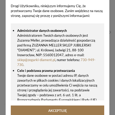
Drogi Użytkowniku, niniejszym informujemy Cię, że
przetwarzamy Twoje dane osobowe. Zanim wejdziesz na naszą
stronę, zapoznaj się proszę z poniższymi informacjami:
Administrator danych osobowych
Administratorem Twoich danych osobowych jest
Zuzanna Meller, prowadząca działalność gospodarczą
pod firmą ZUZANNA MELLER SKLEP JUBILERSKI
"DIAMENT", ul. Królowej Jadwigi 21, 88-100
Inowrocław, NIP: 5560012047, adres e-mail:
sklep@zegarki-diament.pl
, numer telefonu:
730-949-
730
.
Cele i podstawa prawna przetwarzania
Twoje dane osobowe w postaci adresu IP, danych
zawartych w plikach cookies i danych lokalizacyjnych
przetwarzamy w celu umożliwienia Ci wejścia na naszą
BRANSOLETKA SPARK SWAROVSKI® MIX MATCH BMM11004 SREBRO 925 WHITE PEARL & COMET ARGENT LIGHT
stronę i przeglądania jej zawartości, na podstawie
Twojej zgody – podstawa z art. 6 ust. 1 lit. a
329,00 zł
Rozporządzenia Parlamentu Europejskiego i Rady (UE)
2016/679 z 27.04.2016 r. w sprawie ochrony osób
fizycznych w związku z przetwarzaniem danych
AKCEPTUJĘ
osobowych i w sprawie swobodnego przepływu takich