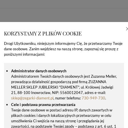
KORZYSTAMY Z PLIKÓW COOKIE
Drogi Użytkowniku, niniejszym informujemy Cię, że przetwarzamy Twoje
dane osobowe. Zanim wejdziesz na naszą stronę, zapoznaj się proszę z
poniższymi informacjami:
Administrator danych osobowych
Administratorem Twoich danych osobowych jest Zuzanna Meller,
prowadząca działalność gospodarczą pod firmą ZUZANNA
OSTATNIO OGLĄDANE PRODUKTY
MELLER SKLEP JUBILERSKI "DIAMENT", ul. Królowej Jadwigi
21, 88-100 Inowrocław, NIP: 5560012047, adres e-mail:
sklep@zegarki-diament.pl
, numer telefonu:
730-949-730
.
Cele i podstawa prawna przetwarzania
Twoje dane osobowe w postaci adresu IP, danych zawartych w
plikach cookies i danych lokalizacyjnych przetwarzamy w celu
umożliwienia Ci wejścia na naszą stronę i przeglądania jej
zawartości, na podstawie Twojej zgody – podstawa z art. 6 ust. 1