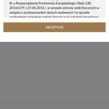
lit. a Rozporządzenia Parlamentu Europejskiego i Rady (UE)
2016/679 z 27.04.2016 r. w sprawie ochrony osób fizycznych w
związku z przetwarzaniem danych osobowych i w sprawie
swobodnego przepływu takich danych oraz uchylenia dyrektywy
95/46/WE (ogólne rozporządzenie o ochronie danych, tj. RODO).
Odbiorcy danych
AKCEPTUJĘ
Twoje dane osobowe możemy udostępniać hostingodawcy. Takie
podmioty przetwarzają dane na podstawie umowy z nami i tylko
zgodnie z naszymi poleceniami. Przekazujemy Twoje dane poza
teren Polski/UE/Europejskiego Obszaru Gospodarczego.
Okres przechowywania danych
Twoje dane przechowujemy do czasu posiadania udzielonej przez
Ciebie zgody.
Twoje prawa
Przysługuje Ci prawo dostępu do swoich danych oraz otrzymania
ich kopii, prawo do sprostowania (poprawiania) swoich danych,
prawo do usunięcia danych (jeżeli Twoim zdaniem nie ma
podstaw do tego, abyśmy przetwarzali Twoje dane, możesz
zażądać, abyśmy je usunęli), prawo do ograniczenia
przetwarzania danych (możesz zażądać, abyśmy ograniczyli
przetwarzanie Twoich danych osobowych wyłącznie do ich
przechowywania lub wykonywania uzgodnionych z Tobą działań,
jeżeli Twoim zdaniem mamy nieprawidłowe dane na Twój temat