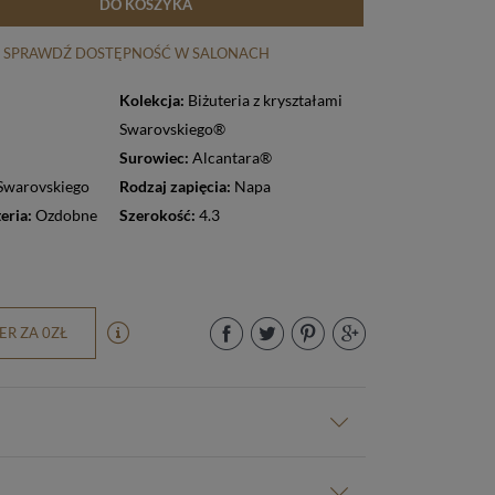
DO KOSZYKA
SPRAWDŹ DOSTĘPNOŚĆ W SALONACH
Kolekcja:
Biżuteria z kryształami
Swarovskiego®
Surowiec:
Alcantara®
 Swarovskiego
Rodzaj zapięcia:
Napa
eria:
Ozdobne
Szerokość:
4.3
R ZA 0ZŁ