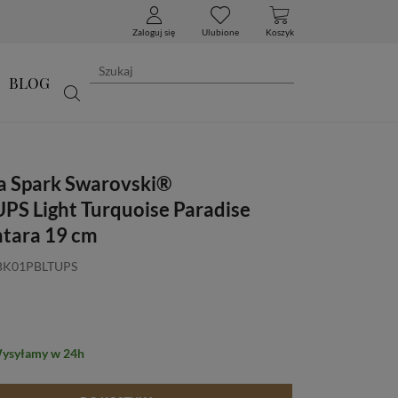
Zaloguj się
Ulubione
Koszyk
BLOG
a Spark Swarovski®
S Light Turquoise Paradise
ntara 19 cm
 BK01PBLTUPS
Wysyłamy w 24h