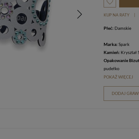
KUP NA RATY
|
Płeć:
Damskie
Marka:
Spark
Kamień:
Kryształ
Opakowanie Bizut
pudełko
POKAŻ WIĘCEJ
DODAJ GRAWE