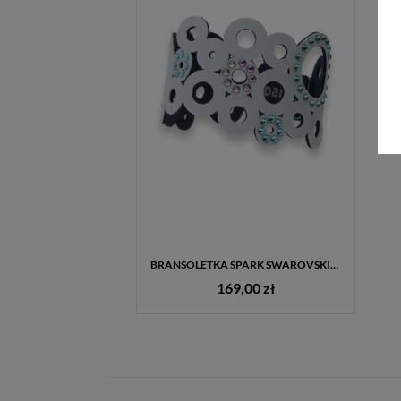
BRANSOLETKA SPARK SWAROVSKI® BK01PBLTUPS LIGHT TURQUOISE PARADISE SHINE ALCANTARA 19 CM
169,00 zł