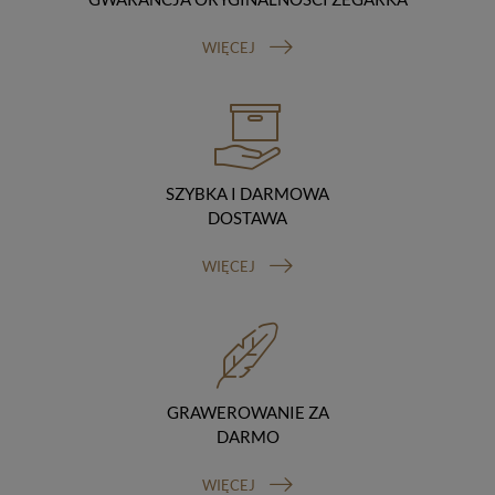
Odbiorcy danych
Twoje dane osobowe możemy udostępniać
WIĘCEJ
hostingodawcy. Takie podmioty przetwarzają dane na
podstawie umowy z nami i tylko zgodnie z naszymi
poleceniami. Przekazujemy Twoje dane poza teren
Polski/UE/Europejskiego Obszaru Gospodarczego.
Okres przechowywania danych
Twoje dane przechowujemy do czasu posiadania
udzielonej przez Ciebie zgody.
SZYBKA I DARMOWA
Twoje prawa
DOSTAWA
Przysługuje Ci prawo dostępu do swoich danych oraz
otrzymania ich kopii, prawo do sprostowania
WIĘCEJ
(poprawiania) swoich danych, prawo do usunięcia
danych (jeżeli Twoim zdaniem nie ma podstaw do tego,
abyśmy przetwarzali Twoje dane, możesz zażądać,
abyśmy je usunęli), prawo do ograniczenia
przetwarzania danych (możesz zażądać, abyśmy
ograniczyli przetwarzanie Twoich danych osobowych
wyłącznie do ich przechowywania lub wykonywania
GRAWEROWANIE ZA
uzgodnionych z Tobą działań, jeżeli Twoim zdaniem
DARMO
mamy nieprawidłowe dane na Twój temat lub
przetwarzamy je bezpodstawnie), prawo do wniesienia
WIĘCEJ
sprzeciwu wobec przetwarzania danych, prawo do