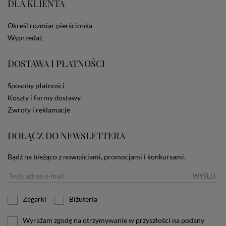
DLA KLIENTA
ze Sklepu bez zmiany ustawień w przeglądarce
dotyczących cookies oznacza, że będą one
zamieszczane w urządzeniu końcowym każdego
Określ rozmiar pierścionka
użytkownika. Jeżeli użytkownik nie wyraża zgody na
Wyprzedaż
stosowanie plików cookies powinien zmienić
ustawienia swojej przeglądarki.
Tu znajduje się więcej
DOSTAWA I PŁATNOŚCI
informacji o plikach cookies.
Sposoby płatności
Koszty i formy dostawy
Zwroty i reklamacje
DOŁĄCZ DO NEWSLETTERA
Bądź na bieżąco z nowościami, promocjami i konkursami.
WYŚLIJ
Zegarki
Biżuteria
Wyrażam zgodę na otrzymywanie w przyszłości na podany