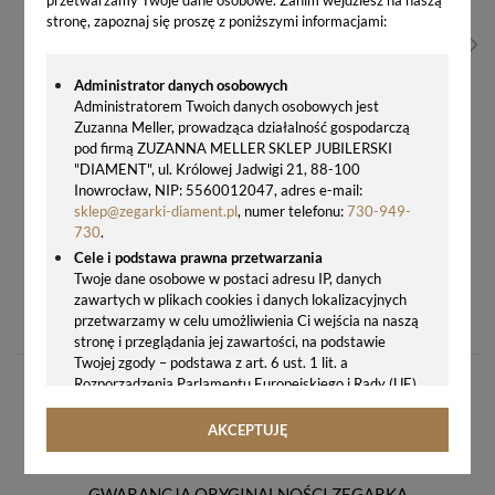
stronę, zapoznaj się proszę z poniższymi informacjami:
Administrator danych osobowych
Administratorem Twoich danych osobowych jest
Zuzanna Meller, prowadząca działalność gospodarczą
pod firmą ZUZANNA MELLER SKLEP JUBILERSKI
"DIAMENT", ul. Królowej Jadwigi 21, 88-100
Inowrocław, NIP: 5560012047, adres e-mail:
sklep@zegarki-diament.pl
, numer telefonu:
730-949-
730
.
Cele i podstawa prawna przetwarzania
Twoje dane osobowe w postaci adresu IP, danych
BRANSOLETKA MĘSKA FOSSIL STALOWE PROSTOKĄTY JF03172040
zawartych w plikach cookies i danych lokalizacyjnych
188,00 zł
przetwarzamy w celu umożliwienia Ci wejścia na naszą
stronę i przeglądania jej zawartości, na podstawie
Twojej zgody – podstawa z art. 6 ust. 1 lit. a
Rozporządzenia Parlamentu Europejskiego i Rady (UE)
2016/679 z 27.04.2016 r. w sprawie ochrony osób
fizycznych w związku z przetwarzaniem danych
AKCEPTUJĘ
osobowych i w sprawie swobodnego przepływu takich
danych oraz uchylenia dyrektywy 95/46/WE (ogólne
rozporządzenie o ochronie danych, tj. RODO).
GWARANCJA ORYGINALNOŚCI ZEGARKA