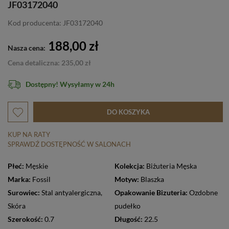
JF03172040
Kod producenta: JF03172040
188,00 zł
Nasza cena:
Cena detaliczna: 235,00 zł
Dostępny! Wysyłamy w 24h
DO KOSZYKA
KUP NA RATY
SPRAWDŹ DOSTĘPNOŚĆ W SALONACH
Płeć:
Męskie
Kolekcja:
Biżuteria Męska
Marka:
Fossil
Motyw:
Blaszka
Surowiec:
Stal antyalergiczna
,
Opakowanie Bizuteria:
Ozdobne
Skóra
pudełko
Szerokość:
0.7
Długość:
22.5