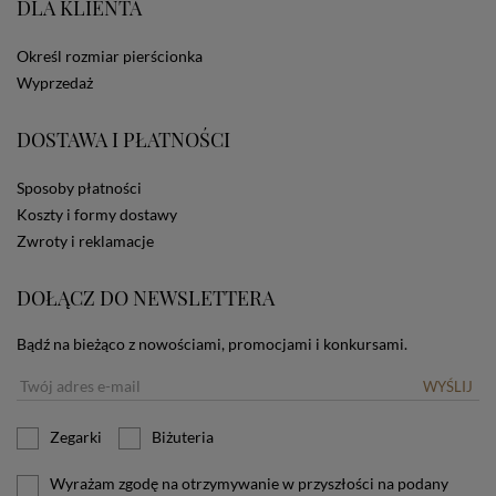
DLA KLIENTA
ze Sklepu bez zmiany ustawień w przeglądarce
dotyczących cookies oznacza, że będą one
zamieszczane w urządzeniu końcowym każdego
Określ rozmiar pierścionka
użytkownika. Jeżeli użytkownik nie wyraża zgody na
Wyprzedaż
stosowanie plików cookies powinien zmienić
ustawienia swojej przeglądarki.
Tu znajduje się więcej
DOSTAWA I PŁATNOŚCI
informacji o plikach cookies.
Sposoby płatności
Koszty i formy dostawy
Zwroty i reklamacje
DOŁĄCZ DO NEWSLETTERA
Bądź na bieżąco z nowościami, promocjami i konkursami.
WYŚLIJ
Zegarki
Biżuteria
Wyrażam zgodę na otrzymywanie w przyszłości na podany