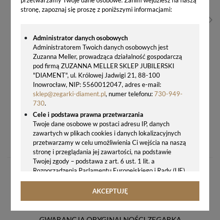
stronę, zapoznaj się proszę z poniższymi informacjami:
Administrator danych osobowych
Administratorem Twoich danych osobowych jest
Zuzanna Meller, prowadząca działalność gospodarczą
pod firmą ZUZANNA MELLER SKLEP JUBILERSKI
"DIAMENT", ul. Królowej Jadwigi 21, 88-100
Inowrocław, NIP: 5560012047, adres e-mail:
sklep@zegarki-diament.pl
, numer telefonu:
730-949-
730
.
Cele i podstawa prawna przetwarzania
Twoje dane osobowe w postaci adresu IP, danych
BRANSOLETKA MĘSKA DIESEL DX1486060 – CZARNA STALOWA PANCERKA Z LOGO
zawartych w plikach cookies i danych lokalizacyjnych
476,00 zł
przetwarzamy w celu umożliwienia Ci wejścia na naszą
stronę i przeglądania jej zawartości, na podstawie
Twojej zgody – podstawa z art. 6 ust. 1 lit. a
Rozporządzenia Parlamentu Europejskiego i Rady (UE)
2016/679 z 27.04.2016 r. w sprawie ochrony osób
fizycznych w związku z przetwarzaniem danych
AKCEPTUJĘ
osobowych i w sprawie swobodnego przepływu takich
danych oraz uchylenia dyrektywy 95/46/WE (ogólne
rozporządzenie o ochronie danych, tj. RODO).
GWARANCJA ORYGINALNOŚCI ZEGARKA