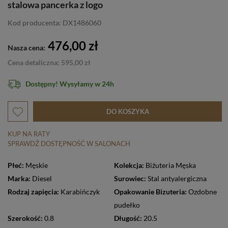
stalowa pancerka z logo
Kod producenta: DX1486060
476,00 zł
Nasza cena:
Cena detaliczna: 595,00 zł
Dostępny! Wysyłamy w 24h
DO KOSZYKA
KUP NA RATY
SPRAWDŹ DOSTĘPNOŚĆ W SALONACH
Płeć:
Męskie
Kolekcja:
Biżuteria Męska
Marka:
Diesel
Surowiec:
Stal antyalergiczna
Rodzaj zapięcia:
Karabińczyk
Opakowanie Bizuteria:
Ozdobne
pudełko
Szerokość:
0.8
Długość:
20.5