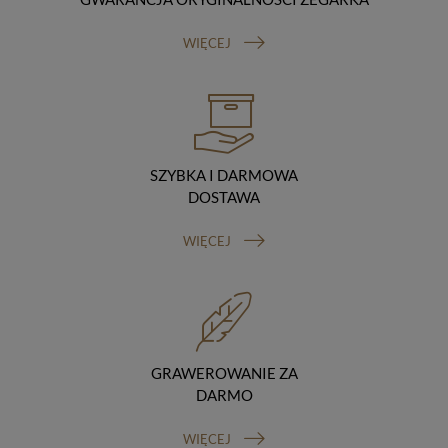
Odbiorcy danych
Twoje dane osobowe możemy udostępniać
WIĘCEJ
hostingodawcy. Takie podmioty przetwarzają dane na
podstawie umowy z nami i tylko zgodnie z naszymi
poleceniami. Przekazujemy Twoje dane poza teren
Polski/UE/Europejskiego Obszaru Gospodarczego.
Okres przechowywania danych
Twoje dane przechowujemy do czasu posiadania
udzielonej przez Ciebie zgody.
SZYBKA I DARMOWA
Twoje prawa
DOSTAWA
Przysługuje Ci prawo dostępu do swoich danych oraz
otrzymania ich kopii, prawo do sprostowania
WIĘCEJ
(poprawiania) swoich danych, prawo do usunięcia
danych (jeżeli Twoim zdaniem nie ma podstaw do tego,
abyśmy przetwarzali Twoje dane, możesz zażądać,
abyśmy je usunęli), prawo do ograniczenia
przetwarzania danych (możesz zażądać, abyśmy
ograniczyli przetwarzanie Twoich danych osobowych
wyłącznie do ich przechowywania lub wykonywania
GRAWEROWANIE ZA
uzgodnionych z Tobą działań, jeżeli Twoim zdaniem
DARMO
mamy nieprawidłowe dane na Twój temat lub
przetwarzamy je bezpodstawnie), prawo do wniesienia
WIĘCEJ
sprzeciwu wobec przetwarzania danych, prawo do