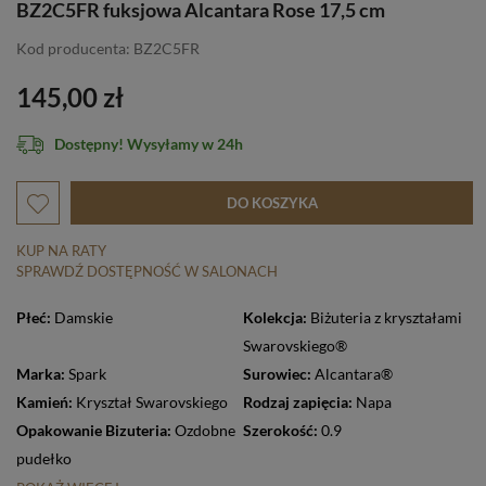
BZ2C5FR fuksjowa Alcantara Rose 17,5 cm
Kod producenta: BZ2C5FR
145,00 zł
Dostępny! Wysyłamy w 24h
DO KOSZYKA
KUP NA RATY
SPRAWDŹ DOSTĘPNOŚĆ W SALONACH
Płeć:
Damskie
Kolekcja:
Biżuteria z kryształami
Swarovskiego®
Marka:
Spark
Surowiec:
Alcantara®
Kamień:
Kryształ Swarovskiego
Rodzaj zapięcia:
Napa
Opakowanie Bizuteria:
Ozdobne
Szerokość:
0.9
pudełko