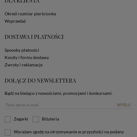
DLA KLIENTA
ze Sklepu bez zmiany ustawień w przeglądarce
dotyczących cookies oznacza, że będą one
Określ rozmiar pierścionka
zamieszczane w urządzeniu końcowym każdego
użytkownika. Jeżeli użytkownik nie wyraża zgody na
Wyprzedaż
stosowanie plików cookies powinien zmienić
ustawienia swojej przeglądarki.
Tu znajduje się więcej
DOSTAWA I PŁATNOŚCI
informacji o plikach cookies.
Sposoby płatności
Koszty i formy dostawy
Zwroty i reklamacje
DOŁĄCZ DO NEWSLETTERA
Bądź na bieżąco z nowościami, promocjami i konkursami.
WYŚLIJ
Zegarki
Biżuteria
Wyrażam zgodę na otrzymywanie w przyszłości na podany