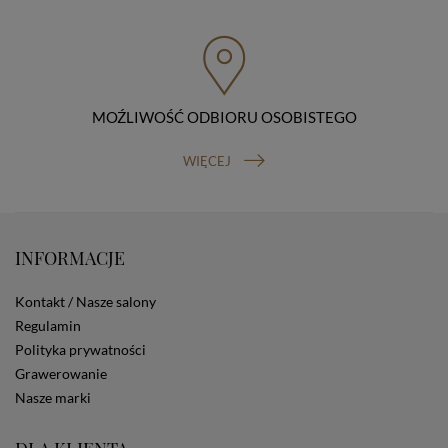
przenoszenia danych, prawo do wniesienia skargi do
organu nadzorczego (Prezesa Urzędu Ochrony Danych
Osobowych, ul. Stawki 2, 00-193 Warszawa) oraz
prawo do cofnięcia zgody na przetwarzanie danych
osobowych (masz prawo cofnięcia zgody na
przetwarzanie danych w dowolnym momencie;
MOŹLIWOŚĆ ODBIORU OSOBISTEGO
cofnięcie zgody nie ma wpływu na zgodność z prawem
przetwarzania, którego dokonano na podstawie Twojej
WIĘCEJ
zgody przed jej cofnięciem). W celu wykonania swoich
praw skieruj do nas odpowiednie żądanie.
Informacja o dobrowolności podania danych
Podanie przez Ciebie danych jest dobrowolne. Jeżeli
nie podasz danych, nie będziesz mógł przeglądać
INFORMACJE
zawartości naszej strony
Zautomatyzowane podejmowanie decyzji
Kontakt / Nasze salony
Na stronie Sklepu są wykorzystywane pliki cookies.
Stosowane są one w celach zapewnienia maksymalnej
Regulamin
wygody wszystkich użytkowników (w tym Kupujących)
Polityka prywatności
przy korzystaniu ze Sklepu (zapamiętywanie
Grawerowanie
preferencji i ustawień na stronie, zbieranie
Nasze marki
anonimowych danych dla celów reklamowych i
statystycznych, także przez inne portale, w tym
portale społecznościowe, np. Facebook). Korzystanie