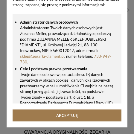
stronę, zapoznaj się proszę z poniższymi informacjami:
Administrator danych osobowych
Administratorem Twoich danych osobowych jest
Zuzanna Meller, prowadząca działalność gospodarczą
pod firmą ZUZANNA MELLER SKLEP JUBILERSKI
"DIAMENT", ul. Królowej Jadwigi 21, 88-100
Inowrocław, NIP: 5560012047, adres e-mail:
sklep@zegarki-diament.pl
, numer telefonu:
730-949-
730
.
Cele i podstawa prawna przetwarzania
Twoje dane osobowe w postaci adresu IP, danych
BRANSOLETKA DAMSKA SWAROVSKI® TENNIS DOBLE BZ2C5FR FUKSJOWA ALCANTARA ROSE 17,5 CM
zawartych w plikach cookies i danych lokalizacyjnych
145,00 zł
przetwarzamy w celu umożliwienia Ci wejścia na naszą
stronę i przeglądania jej zawartości, na podstawie
Twojej zgody – podstawa z art. 6 ust. 1 lit. a
Rozporządzenia Parlamentu Europejskiego i Rady (UE)
2016/679 z 27.04.2016 r. w sprawie ochrony osób
fizycznych w związku z przetwarzaniem danych
AKCEPTUJĘ
osobowych i w sprawie swobodnego przepływu takich
danych oraz uchylenia dyrektywy 95/46/WE (ogólne
rozporządzenie o ochronie danych, tj. RODO).
GWARANCJA ORYGINALNOŚCI ZEGARKA